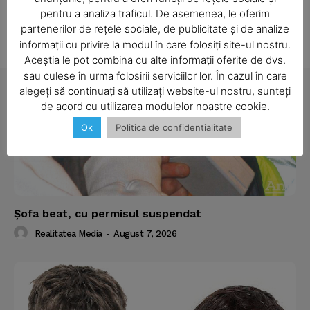
pentru a analiza traficul. De asemenea, le oferim
partenerilor de rețele sociale, de publicitate și de analize
informații cu privire la modul în care folosiți site-ul nostru.
Aceștia le pot combina cu alte informații oferite de dvs.
SUBSCRIBE NOW
sau culese în urma folosirii serviciilor lor. În cazul în care
alegeți să continuați să utilizați website-ul nostru, sunteți
de acord cu utilizarea modulelor noastre cookie.
Ok
Politica de confidentialitate
Company
About
Contact us
Subscription Plans
Şofa beat, cu permisul suspendat
My account
Realitatea Media
-
August 7, 2026