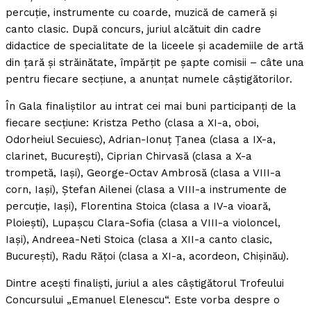
percuţie, instrumente cu coarde, muzică de cameră şi
canto clasic. După concurs, juriul alcătuit din cadre
didactice de specialitate de la liceele şi academiile de artă
din ţară şi străinătate, împărţit pe şapte comisii – câte una
pentru fiecare secţiune, a anunţat numele câştigătorilor.
În Gala finaliştilor au intrat cei mai buni participanţi de la
fiecare secţiune: Kristza Petho (clasa a XI-a, oboi,
Odorheiul Secuiesc), Adrian-Ionuţ Ţanea (clasa a IX-a,
clarinet, Bucureşti), Ciprian Chirvasă (clasa a X-a
trompetă, Iaşi), George-Octav Ambrosă (clasa a VIII-a
corn, Iaşi), Ştefan Ailenei (clasa a VIII-a instrumente de
percuţie, Iaşi), Florentina Stoica (clasa a IV-a vioară,
Ploieşti), Lupaşcu Clara-Sofia (clasa a VIII-a violoncel,
Iaşi), Andreea-Neti Stoica (clasa a XII-a canto clasic,
Bucureşti), Radu Răţoi (clasa a XI-a, acordeon, Chişinău).
Dintre aceşti finalişti, juriul a ales câştigătorul Trofeului
Concursului „Emanuel Elenescu“. Este vorba despre o