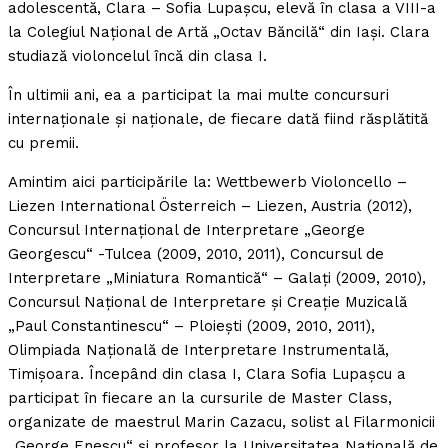
adolescentă, Clara – Sofia Lupaşcu, elevă în clasa a VIII-a
la Colegiul Naţional de Artă „Octav Băncilă“ din Iaşi. Clara
studiază violoncelul încă din clasa I.
În ultimii ani, ea a participat la mai multe concursuri
internaţionale şi naţionale, de fiecare dată fiind răsplătită
cu premii.
Amintim aici participările la: Wettbewerb Violoncello –
Liezen International Österreich – Liezen, Austria (2012),
Concursul Internaţional de Interpretare „George
Georgescu“ -Tulcea (2009, 2010, 2011), Concursul de
Interpretare „Miniatura Romantică“ – Galaţi (2009, 2010),
Concursul Naţional de Interpretare şi Creaţie Muzicală
„Paul Constantinescu“ – Ploieşti (2009, 2010, 2011),
Olimpiada Naţională de Interpretare Instrumentală,
Timişoara. Începând din clasa I, Clara Sofia Lupaşcu a
participat în fiecare an la cursurile de Master Class,
organizate de maestrul Marin Cazacu, solist al Filarmonicii
„George Enescu“ şi profesor la Universitatea Naţională de