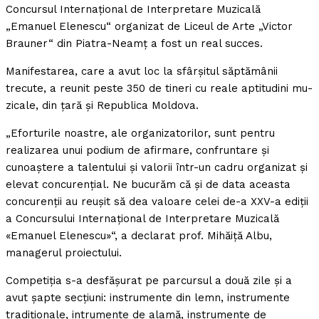
Concursul Internaţional de Interpretare Muzicală
„Emanuel Elenescu“ organizat de Liceul de Arte „Victor
Brauner“ din Piatra-Neamţ a fost un real succes.
Manifestarea, care a avut loc la sfârşitul săptămânii
trecute, a reunit peste 350 de tineri cu reale aptitudini mu-
zicale, din ţară şi Republica Moldova.
„Eforturile noastre, ale organizatorilor, sunt pentru
realizarea unui podium de afirmare, confruntare şi
cunoaştere a talentului şi valorii într-un cadru organizat şi
elevat concurenţial. Ne bucurăm că şi de data aceasta
concurenţii au reuşit să dea valoare celei de-a XXV-a ediţii
a Concursului Internaţional de Interpretare Muzicală
«Emanuel Elenescu»“, a declarat prof. Mihăiţă Albu,
managerul proiectului.
Competiţia s-a desfăşurat pe parcursul a două zile şi a
avut şapte secţiuni: instrumente din lemn, instrumente
tradiţionale, intrumente de alamă, instrumente de