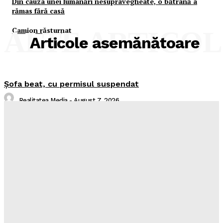
Din cauza unei lumânări nesupravegheate, o bătrână a
rămas fără casă
Camion răsturnat
ALTE ARTICO
Articole asemănătoare
Şofa beat, cu permisul suspendat
Realitatea Media
-
August 7, 2026
I-aţi văzut?
Realitatea Media
-
August 7, 2026
Intreruperi Neamt 2 – 07.08.2026
Sorin
-
August 6, 2026