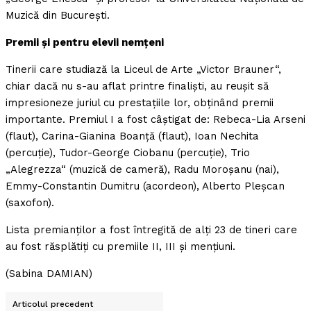
Muzică din Bucureşti.
Premii şi pentru elevii nemţeni
Tinerii care studiază la Liceul de Arte „Victor Brauner“,
chiar dacă nu s-au aflat printre finalişti, au reuşit să
impresioneze juriul cu prestaţiile lor, obţinând premii
importante. Premiul I a fost câştigat de: Rebeca-Lia Arseni
(flaut), Carina-Gianina Boanţă (flaut), Ioan Nechita
(percuţie), Tudor-George Ciobanu (percuţie), Trio
„Alegrezza“ (muzică de cameră), Radu Moroşanu (nai),
Emmy-Constantin Dumitru (acordeon), Alberto Pleşcan
(saxofon).
Lista premianţilor a fost întregită de alţi 23 de tineri care
au fost răsplătiţi cu premiile II, III şi menţiuni.
(Sabina DAMIAN)
Articolul precedent