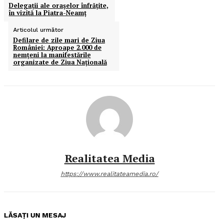
Delegaţii ale oraşelor înfrăţite,
în vizită la Piatra-Neamţ
Articolul următor
Defilare de zile mari de Ziua
României: Aproape 2.000 de
nemţeni la manifestările
organizate de Ziua Naţională
Realitatea Media
https://www.realitateamedia.ro/
LĂSAȚI UN MESAJ