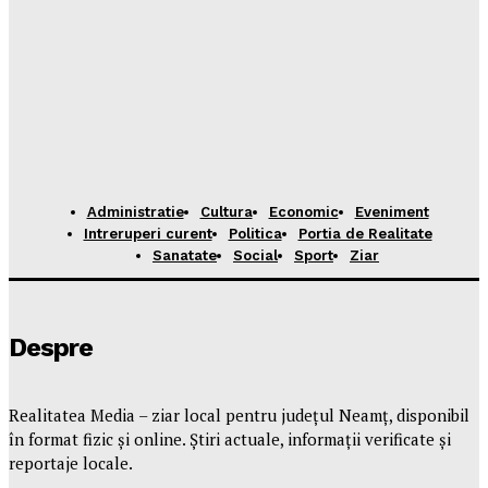
Administratie
Cultura
Economic
Eveniment
Intreruperi curent
Politica
Portia de Realitate
Sanatate
Social
Sport
Ziar
Despre
Realitatea Media – ziar local pentru județul Neamț, disponibil
în format fizic și online. Știri actuale, informații verificate și
reportaje locale.