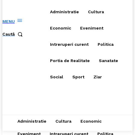
Administratie
Cultura
MENU
Economic
Eveniment
Caută
Intreruperi curent
Politica
Portia de Realitate
Sanatate
Social
Sport
Ziar
Administratie
Cultura
Economic
Eveniment
Intreruperi curent
Politica