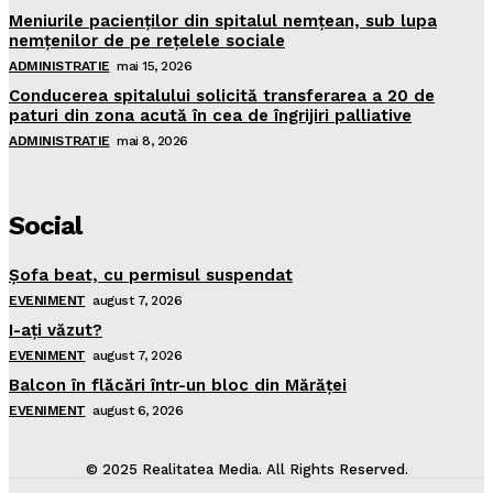
Meniurile pacienţilor din spitalul nemţean, sub lupa
nemţenilor de pe reţelele sociale
ADMINISTRATIE
mai 15, 2026
Conducerea spitalului solicită transferarea a 20 de
paturi din zona acută în cea de îngrijiri palliative
ADMINISTRATIE
mai 8, 2026
Social
Şofa beat, cu permisul suspendat
EVENIMENT
august 7, 2026
I-aţi văzut?
EVENIMENT
august 7, 2026
Balcon în flăcări într-un bloc din Mărăţei
EVENIMENT
august 6, 2026
© 2025 Realitatea Media. All Rights Reserved.