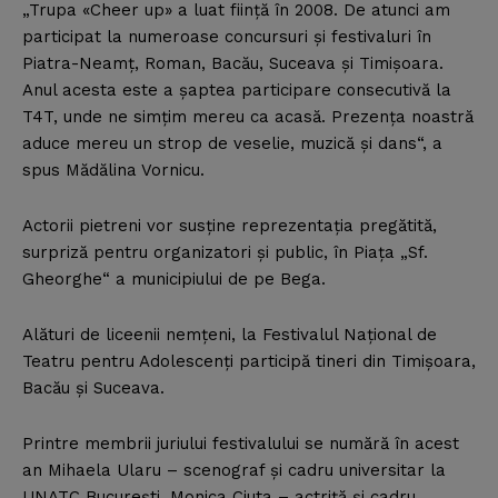
„Trupa «Cheer up» a luat fiinţă în 2008. De atunci am
participat la numeroase concursuri şi festivaluri în
Piatra-Neamţ, Roman, Bacău, Suceava şi Timişoara.
Anul acesta este a şaptea participare consecutivă la
T4T, unde ne simţim mereu ca acasă. Prezenţa noastră
aduce mereu un strop de veselie, muzică şi dans“, a
spus Mădălina Vornicu.
Actorii pietreni vor susţine reprezentaţia pregătită,
surpriză pentru organizatori şi public, în Piaţa „Sf.
Gheorghe“ a municipiului de pe Bega.
Alături de liceenii nemţeni, la Festivalul Naţional de
Teatru pentru Adolescenţi participă tineri din Timişoara,
Bacău şi Suceava.
Printre membrii juriului festivalului se numără în acest
an Mihaela Ularu – scenograf şi cadru universitar la
UNATC Bucureşti, Monica Ciuta – actriţă şi cadru