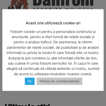
Acest site utilizează cookie-uri
Folosim cookie-uri pentru a personaliza conținutul și
anunțurile, pentru a oferi funcții de rețele sociale și
pentru a analiza traficul. De asemenea, le oferim
partenerilor de rețele sociale, de publicitate și de analize
informații cu privire la modul în care folosiți site-ul nostru.
Aceștia le pot combina cu alte informații oferite de dvs.
SUBSCRIBE NOW
sau culese în urma folosirii serviciilor lor. În cazul în care
alegeți să continuați să utilizați website-ul nostru, sunteți
de acord cu utilizarea modulelor noastre cookie.
Ok
Politica de confidentialitate
Company
About
Contact us