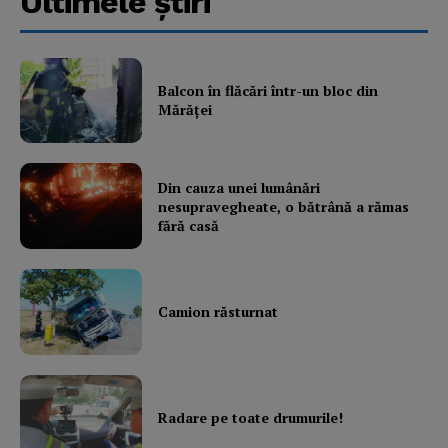
Ultimele ştiri
Subscription Plans
My account
Balcon în flăcări într-un bloc din
Mărăţei
Din cauza unei lumânări
nesupravegheate, o bătrână a rămas
fără casă
Camion răsturnat
Radare pe toate drumurile!