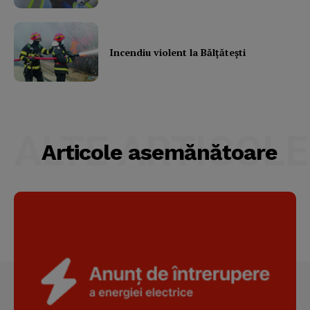
Incendiu violent la Bălţăteşti
ALTE ARTICOLE
Articole asemănătoare