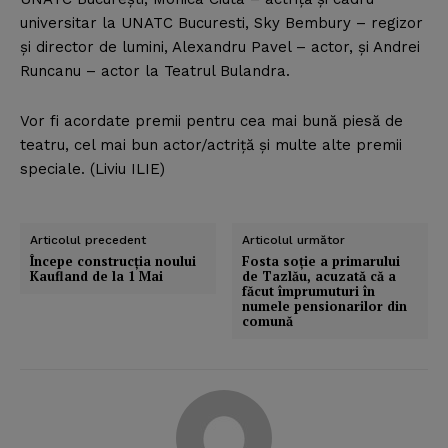
universitar la UNATC Bucuresti, Sky Bembury – regizor
şi director de lumini, Alexandru Pavel – actor, şi Andrei
Runcanu – actor la Teatrul Bulandra.
Vor fi acordate premii pentru cea mai bună piesă de
teatru, cel mai bun actor/actriţă şi multe alte premii
speciale. (Liviu ILIE)
Articolul precedent
Articolul următor
Începe construcţia noului
Fosta soţie a primarului
Kaufland de la 1 Mai
de Tazlău, acuzată că a
făcut împrumuturi în
numele pensionarilor din
comună