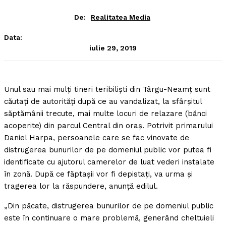
De:
Realitatea Media
Data:
iulie 29, 2019
Unul sau mai mulţi tineri teribilişti din Târgu-Neamţ sunt
căutaţi de autorităţi după ce au vandalizat, la sfârşitul
săptămânii trecute, mai multe locuri de relazare (bănci
acoperite) din parcul Central din oraş.
Potrivit primarului
Daniel Harpa, persoanele care se fac vinovate de
distrugerea bunurilor de pe domeniul public vor putea fi
identificate cu ajutorul camerelor de luat vederi instalate
în zonă. După ce făptaşii vor fi depistaţi, va urma şi
tragerea lor la răspundere, anunţă edilul.
„Din păcate, distrugerea bunurilor de pe domeniul public
este în continuare o mare problemă, generând cheltuieli