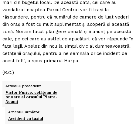
mari din bugetul local. De această dată, cei care au
vandalizat noaptea Parcul Central vor fi traşi la
răspundere, pentru că numărul de camere de luat vederi
din oraş a fost cu mult suplimentat şi acoperă şi această
zonă. Noi am facut plângere penală şi îi anunţ pe această
cale, pe cei care au astfel de apucături, că vor răspunde în
faţa legii. Apelez din nou la simţul civic al dumneavoastră,
cetăţenii oraşului, pentru a ne semnala orice incident de
acest fel!“, a spus primarul Harpa.
(R.C.)
Articolul precedent
Victor Purice, cetăţean de
onoare al oraşului Piatra-
Neamţ
Articolul următor
Accident cu taxiul