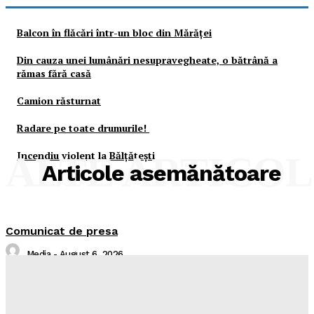
Balcon în flăcări într-un bloc din Mărăţei
Din cauza unei lumânări nesupravegheate, o bătrână a
rămas fără casă
Camion răsturnat
Radare pe toate drumurile!
Incendiu violent la Bălţăteşti
ALTE ARTICO
Articole asemănătoare
Comunicat de presa
Media
-
August 6, 2026
Sistare alimentare gaze naturale in localitatea Piatra
Neamț, județul Neamț