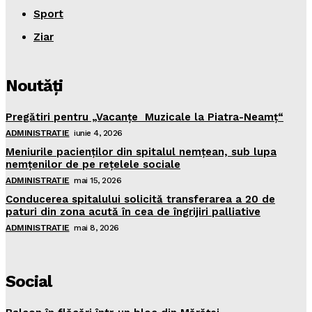
Sport
Ziar
Noutăţi
Pregătiri pentru „Vacanţe Muzicale la Piatra-Neamţ“
ADMINISTRATIE
iunie 4, 2026
Meniurile pacienţilor din spitalul nemţean, sub lupa
nemţenilor de pe reţelele sociale
ADMINISTRATIE
mai 15, 2026
Conducerea spitalului solicită transferarea a 20 de
paturi din zona acută în cea de îngrijiri palliative
ADMINISTRATIE
mai 8, 2026
Social