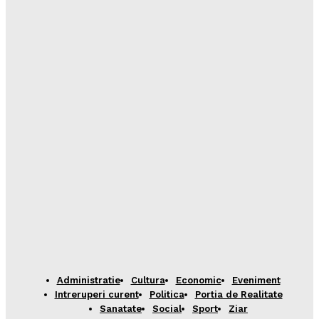
Administratie
Cultura
Economic
Eveniment
Intreruperi curent
Politica
Portia de Realitate
Sanatate
Social
Sport
Ziar