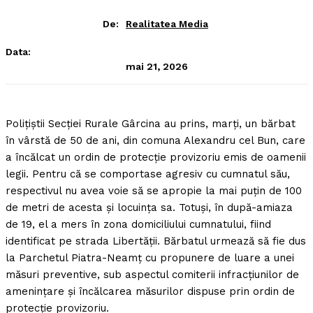
De:
Realitatea Media
Data:
mai 21, 2026
Poliţiştii Secţiei Rurale Gârcina au prins, marţi, un bărbat
în vârstă de 50 de ani, din comuna Alexandru cel Bun, care
a încălcat un ordin de protecţie provizoriu emis de oamenii
legii.
Pentru că se comportase agresiv cu cumnatul său,
respectivul nu avea voie să se apropie la mai puţin de 100
de metri de acesta şi locuinţa sa. Totuşi, în după-amiaza
de 19, el a mers în zona domiciliului cumnatului, fiind
identificat pe strada Libertăţii. Bărbatul urmează să fie dus
la Parchetul Piatra-Neamţ cu propunere de luare a unei
măsuri preventive, sub aspectul comiterii infracţiunilor de
ameninţare şi încălcarea măsurilor dispuse prin ordin de
protecţie provizoriu.