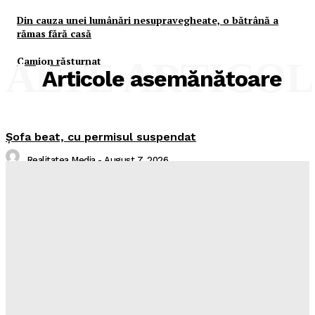
Din cauza unei lumânări nesupravegheate, o bătrână a
rămas fără casă
Camion răsturnat
ALTE ARTICO
Articole asemănătoare
Şofa beat, cu permisul suspendat
Realitatea Media
-
August 7, 2026
I-aţi văzut?
Realitatea Media
-
August 7, 2026
Intreruperi Neamt 2 – 07.08.2026
Sorin
-
August 6, 2026