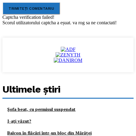
Captcha verification failed!
Scorul utilizatorului captcha a eșuat. va rog sa ne contactati!
Ultimele ştiri
Şofa beat, cu permisul suspendat
I-aţi văzut?
Balcon în flăcări într-un bloc din Mărăţei