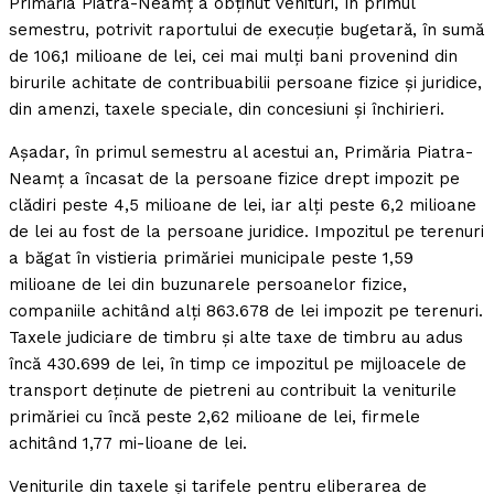
Primăria Piatra-Neamţ a obţinut venituri, în primul
semestru, potrivit raportului de execuţie bugetară, în sumă
de 106,1 milioane de lei, cei mai mulţi bani provenind din
birurile achitate de contribuabilii persoane fizice şi juridice,
din amenzi, taxele speciale, din concesiuni şi închirieri.
Aşadar, în primul semestru al acestui an, Primăria Piatra-
Neamţ a încasat de la persoane fizice drept impozit pe
clădiri peste 4,5 milioane de lei, iar alţi peste 6,2 milioane
de lei au fost de la persoane juridice. Impozitul pe terenuri
a băgat în vistieria primăriei municipale peste 1,59
milioane de lei din buzunarele persoanelor fizice,
companiile achitând alţi 863.678 de lei impozit pe terenuri.
Taxele judiciare de timbru şi alte taxe de timbru au adus
încă 430.699 de lei, în timp ce impozitul pe mijloacele de
transport deţinute de pietreni au contribuit la veniturile
primăriei cu încă peste 2,62 milioane de lei, firmele
achitând 1,77 mi-lioane de lei.
Veniturile din taxele şi tarifele pentru eliberarea de