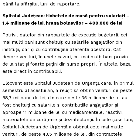
până la sfârşitul lunii de raportare.
Spitalul Judeţean: tichetele de masă pentru salariaţi –
1,4 milioane de lei, hrana bolnavilor – 400.000 de lei
Potrivit datelor din rapoartele de execuţie bugetară, cei
mai mulţi bani sunt cheltuiţi cu salariile angajaţilor din
instituţii, dar şi cu contribuţiile aferente acestora. Cât
despre venituri, în unele cazuri, cei mai mulţi bani provin
de la stat şi foarte puţini din surse proprii. În altele, baza
este direct în contribuabili.
Elocvent este Spitalul Judeţean de Urgenţă care, în primul
semestru al acestui an, a reuşit să obţină venituri de peste
58,7 milioane de lei, din care peste 35 milioane de lei au
fost cheltuiţi cu salariile şi contribuţiile angajaţilor şi
aproape 11 milioane de lei cu medicamentele, reactivii,
materialele de curăţenie şi dezinfectanţii. În cele şase luni,
Spitalul Judeţean de Urgenţă a obţinut cele mai multe
venituri, de peste 43,5 milioane de lei, din contractele