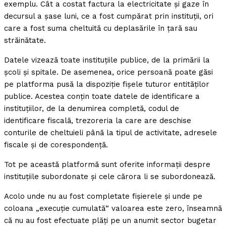
exemplu. Cât a costat factura la electricitate şi gaze în
decursul a şase luni, ce a fost cumpărat prin instituţii, ori
care a fost suma cheltuită cu deplasările în ţară sau
străinătate.
Datele vizează toate instituţiile publice, de la primării la
şcoli şi spitale. De asemenea, orice persoană poate găsi
pe platforma pusă la dispoziţie fişele tuturor entităţilor
publice. Acestea conţin toate datele de identificare a
instituţiilor, de la denumirea completă, codul de
identificare fiscală, trezoreria la care are deschise
conturile de cheltuieli până la tipul de activitate, adresele
fiscale şi de corespondenţă.
Tot pe această platformă sunt oferite informaţii despre
instituţiile subordonate şi cele cărora li se subordonează.
Acolo unde nu au fost completate fişierele şi unde pe
coloana „execuţie cumulată“ valoarea este zero, înseamnă
că nu au fost efectuate plăţi pe un anumit sector bugetar