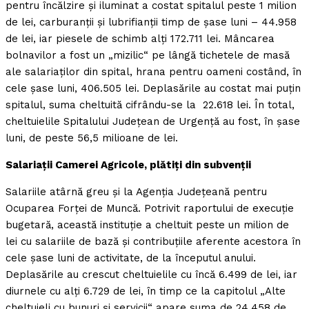
pentru încălzire şi iluminat a costat spitalul peste 1 milion
de lei, carburanţii şi lubrifianţii timp de şase luni – 44.958
de lei, iar piesele de schimb alţi 172.711 lei. Mâncarea
bolnavilor a fost un „mizilic“ pe lângă tichetele de masă
ale salariaţilor din spital, hrana pentru oameni costând, în
cele şase luni, 406.505 lei. Deplasările au costat mai puţin
spitalul, suma cheltuită cifrându-se la 22.618 lei. În total,
cheltuielile Spitalului Judeţean de Urgenţă au fost, în şase
luni, de peste 56,5 milioane de lei.
Salariaţii Camerei Agricole, plătiţi din subvenţii
Salariile atârnă greu şi la Agenţia Judeţeană pentru
Ocuparea Forţei de Muncă. Potrivit raportului de execuţie
bugetară, această instituţie a cheltuit peste un milion de
lei cu salariile de bază şi contribuţiile aferente acestora în
cele şase luni de activitate, de la începutul anului.
Deplasările au crescut cheltuielile cu încă 6.499 de lei, iar
diurnele cu alţi 6.729 de lei, în timp ce la capitolul „Alte
cheltuieli cu bunuri şi servicii“ apare suma de 24.458 de