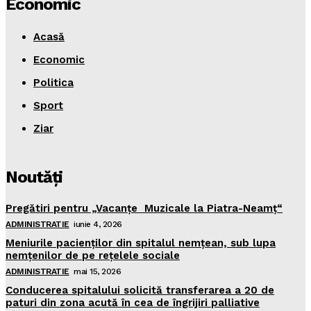
Economic
Acasă
Economic
Politica
Sport
Ziar
Noutăţi
Pregătiri pentru „Vacanţe Muzicale la Piatra-Neamţ“
ADMINISTRATIE
iunie 4, 2026
Meniurile pacienţilor din spitalul nemţean, sub lupa
nemţenilor de pe reţelele sociale
ADMINISTRATIE
mai 15, 2026
Conducerea spitalului solicită transferarea a 20 de
paturi din zona acută în cea de îngrijiri palliative