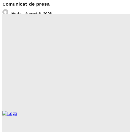
Comunicat de presa
Media
-
August 6, 2026
Sistare alimentare gaze naturale in localitatea Piatra
Neamț, județul Neamț
Întreruperi Neplanificate NT
-
August 6, 2026
Balcon în flăcări într-un bloc din Mărăţei
Realitatea Media
-
August 6, 2026
Din cauza unei lumânări nesupravegheate, o bătrână
a rămas fără casă
Realitatea Media
-
August 6, 2026