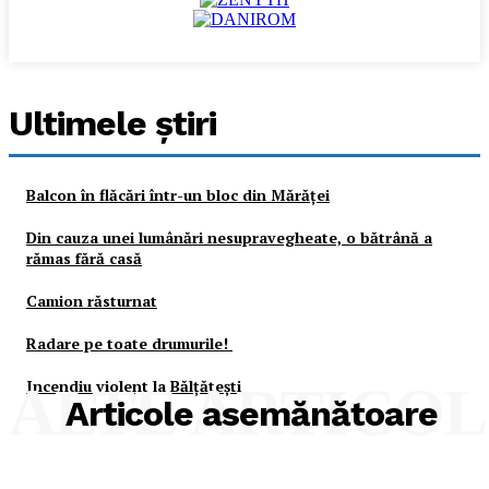
Ultimele ştiri
Balcon în flăcări într-un bloc din Mărăţei
Din cauza unei lumânări nesupravegheate, o bătrână a
rămas fără casă
Camion răsturnat
Radare pe toate drumurile!
Incendiu violent la Bălţăteşti
ALTE ARTICO
Articole asemănătoare