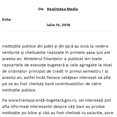
De:
Realitatea Media
Data:
iulie 13, 2016
Instituţiile publice din judeţ şi din ţară au scos la vedere
veniturile şi cheltuielile realizate în primele şase luni ale
acestui an. Ministerul Finanţelor a publicat ieri toate
rapoartele de execuţie bugetară şi cele agregate la nivel
de ordonator principal de credit în primul semestru I al
acestui an, astfel încât fiecare cetăţean interesat să afle
pe ce au fost cheltuiţi banii contribuabililor de către
instituţiile publice.
Pe www.transparenţă-bugetară.gov.ro, cei interesaţi pot
afla informaţii interesante despre câţi bani au produs
instituţiile pu-blice şi câţi au fost cheltuiţi cu salariile, spre