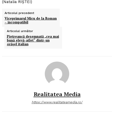
(Natalia RÎŞTEI)
Articolul precedent
Viceprimarul Micu de la Roman
– incompatibil
Articolul următor
Pietreancă desemnată „cea mai
bună elevă-atlet“ dintr-un
orăşel italian
Realitatea Media
https://www.realitateamedia.ro/