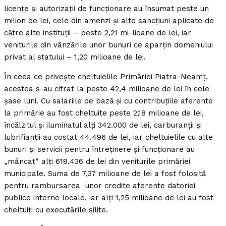
licenţe şi autorizaţii de funcţionare au însumat peste un
milion de lei, cele din amenzi şi alte sancţiuni aplicate de
către alte instituţii – peste 2,21 mi-lioane de lei, iar
veniturile din vânzările unor bunuri ce aparţin domeniului
privat al statului – 1,20 milioane de lei.
În ceea ce priveşte cheltuielile Primăriei Piatra-Neamţ,
acestea s-au cifrat la peste 42,4 milioane de lei în cele
şase luni. Cu salariile de bază şi cu contribuţiile aferente
la primărie au fost cheltuite peste 2,18 milioane de lei,
încălzitul şi iluminatul alţi 342.000 de lei, carburanţii şi
lubrifianţii au costat 44.496 de lei, iar cheltuielile cu alte
bunuri şi servicii pentru întreţinere şi funcţionare au
„mâncat“ alţi 618.436 de lei din veniturile primăriei
municipale. Suma de 7,37 milioane de lei a fost folosită
pentru rambursarea unor credite aferente datoriei
publice interne locale, iar alţi 1,25 milioane de lei au fost
cheltuiţi cu executările silite.