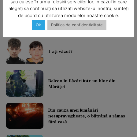
sau culese în urma folosirii serviciilor lor. În cazul în care
alegeți să continuați să utilizați website-ul nostru, sunteți
de acord cu utilizarea modulelor noastre cookie.
Şofa beat, cu permisul suspendat
Ok
Politica de confidentialitate
Company
About
I-aţi văzut?
Contact us
Subscription Plans
My account
Balcon în flăcări într-un bloc din
Mărăţei
Din cauza unei lumânări
nesupravegheate, o bătrână a rămas
fără casă