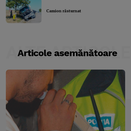
Camion răsturnat
ALTE ARTICOLE
Articole asemănătoare