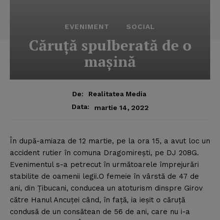
EVENIMENT
SOCIAL
Căruţă spulberată de o
maşină
De:
Realitatea Media
Data:
martie 14, 2022
În după-amiaza de 12 martie, pe la ora 15, a avut loc un
accident rutier în comuna Dragomireşti, pe DJ 208G.
Evenimentul s-a petrecut în următoarele împrejurări
stabilite de oamenii legii.O femeie în vârstă de 47 de
ani, din Ţibucani, conducea un atoturism dinspre Girov
către Hanul Ancuţei când, în faţă, ia ieşit o căruţă
condusă de un consătean de 56 de ani, care nu i-a