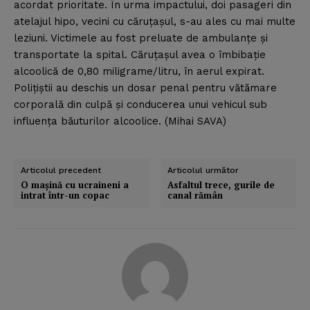
acordat prioritate. În urma impactului, doi pasageri din
atelajul hipo, vecini cu căruţaşul, s-au ales cu mai multe
leziuni. Victimele au fost preluate de ambulanţe şi
transportate la spital. Căruţaşul avea o îmbibaţie
alcoolică de 0,80 miligrame/litru, în aerul expirat.
Poliţiştii au deschis un dosar penal pentru vătămare
corporală din culpă şi conducerea unui vehicul sub
influenţa băuturilor alcoolice. (Mihai SAVA)
Articolul precedent
Articolul următor
O maşină cu ucraineni a
Asfaltul trece, gurile de
intrat într-un copac
canal rămân