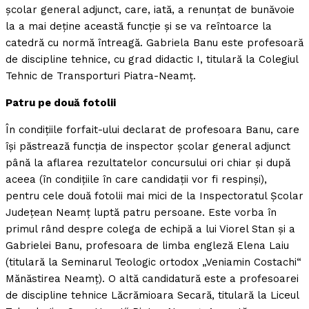
şcolar general adjunct, care, iată, a renunţat de bunăvoie
la a mai deţine această funcţie şi se va reîntoarce la
catedră cu normă întreagă. Gabriela Banu este profesoară
de discipline tehnice, cu grad didactic I, titulară la Colegiul
Tehnic de Transporturi Piatra-Neamţ.
Patru pe două fotolii
În condiţiile forfait-ului declarat de profesoara Banu, care
îşi păstrează funcţia de inspector şcolar general adjunct
până la aflarea rezultatelor concursului ori chiar şi după
aceea (în condiţiile în care candidaţii vor fi respinşi),
pentru cele două fotolii mai mici de la Inspectoratul Şcolar
Judeţean Neamţ luptă patru persoane. Este vorba în
primul rând despre colega de echipă a lui Viorel Stan şi a
Gabrielei Banu, profesoara de limba engleză Elena Laiu
(titulară la Seminarul Teologic ortodox „Veniamin Costachi“
Mănăstirea Neamţ). O altă candidatură este a profesoarei
de discipline tehnice Lăcrămioara Secară, titulară la Liceul