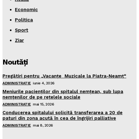
Economic
Politica
Sport
Ziar
Noutăţi
Pregătiri pentru „Vacanţe Muzicale la Piatra-Neamţ“
ADMINISTRATIE
iunie 4, 2026
Meniurile pacienţilor din spitalul nemţean, sub lupa
nemţenilor de pe reţelele sociale
ADMINISTRATIE
mai 15, 2026
Conducerea spitalului solicită transferarea a 20 de
paturi din zona acută în cea de îngrijiri palliative
ADMINISTRATIE
mai 8, 2026