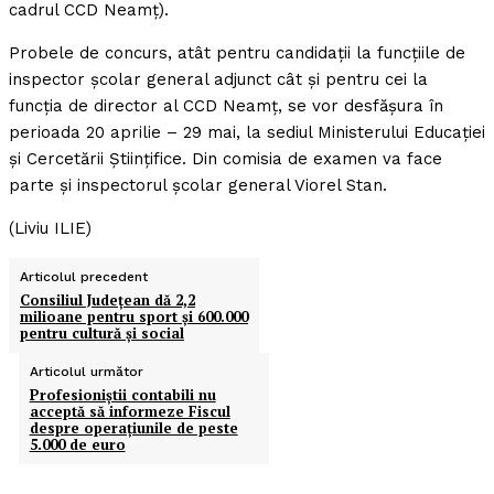
cadrul CCD Neamţ).
Probele de concurs, atât pentru candidaţii la funcţiile de
inspector şcolar general adjunct cât şi pentru cei la
funcţia de director al CCD Neamţ, se vor desfăşura în
perioada 20 aprilie – 29 mai, la sediul Ministerului Educaţiei
şi Cercetării Ştiinţifice. Din comisia de examen va face
parte şi inspectorul şcolar general Viorel Stan.
(Liviu ILIE)
Articolul precedent
Consiliul Judeţean dă 2,2
milioane pentru sport şi 600.000
pentru cultură şi social
Articolul următor
Profesioniştii contabili nu
acceptă să informeze Fiscul
despre operaţiunile de peste
5.000 de euro