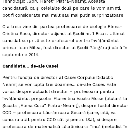
Tehnologic „Spru Haret“ Piatra-Neamţ. Această
candidatură, ca şi celelalte două pe care le vom aminti,
pot fi considerate mai mult sau mai puţin surprinzătoare.
O a treia vine din partea profesoarei de biologie Elena-
Cristina Sasu, director adjunct al Şcolii nr. 1 Bicaz. Ultimul
candidat surpriză este profesorul pentru învăţământul
primar Ioan Milea, fost director al Şcolii Pângăraţi până în
septembrie 2014.
Candidate… de-ale Casei
Pentru funcţia de director al Casei Corpului Didactic
Neamţ se vor lupta trei doamne… de-ale Casei. Este
vorba despre actualul director – profesoara pentru
învăţământul preşcolar Florentina Vasiliu Moise (titulară la
Şcoala „Elena Cuza“ Piatra-Neamţ), despre fostul director
CCD – profesoara Lăcrămioara Secară (care, iată, va
concura atât pentru CCD cât şi pentru ISJ), şi despre
profesoara de matematică Lăcrămioara Tincă (metodist în