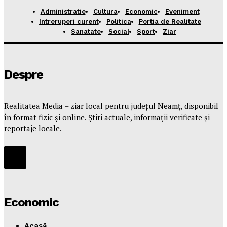
Administratie
Cultura
Economic
Eveniment
Intreruperi curent
Politica
Portia de Realitate
Sanatate
Social
Sport
Ziar
Despre
Realitatea Media – ziar local pentru județul Neamț, disponibil
în format fizic și online. Știri actuale, informații verificate și
reportaje locale.
Economic
Acasă