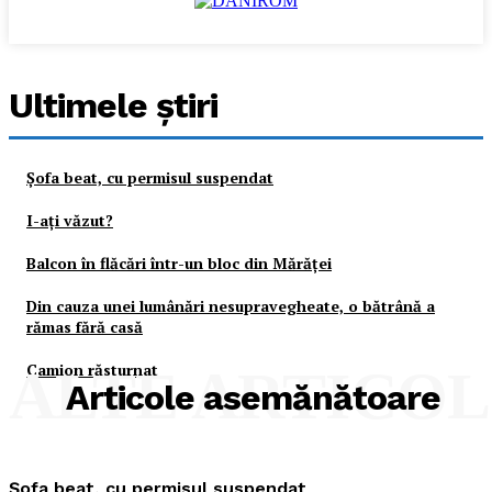
Ultimele ştiri
Şofa beat, cu permisul suspendat
I-aţi văzut?
Balcon în flăcări într-un bloc din Mărăţei
Din cauza unei lumânări nesupravegheate, o bătrână a
rămas fără casă
Camion răsturnat
ALTE ARTICO
Articole asemănătoare
Şofa beat, cu permisul suspendat