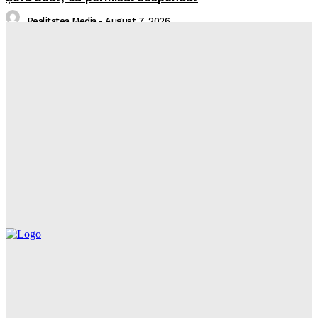
Realitatea Media
-
August 7, 2026
I-aţi văzut?
Realitatea Media
-
August 7, 2026
Intreruperi Neamt 2 – 07.08.2026
Sorin
-
August 6, 2026
Intreruperi Neamt 1 – 07.08.2026
Sorin
-
August 6, 2026