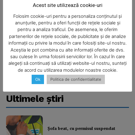
Acest site utilizează cookie-uri
Folosim cookie-uri pentru a personaliza conținutul și
anunțurile, pentru a oferi funcții de rețele sociale și
pentru a analiza traficul. De asemenea, le oferim
partenerilor de rețele sociale, de publicitate și de analize
informații cu privire la modul în care folosiți site-ul nostru.
Aceștia le pot combina cu alte informații oferite de dvs.
SUBSCRIBE NOW
sau culese în urma folosirii serviciilor lor. În cazul în care
alegeți să continuați să utilizați website-ul nostru, sunteți
de acord cu utilizarea modulelor noastre cookie.
Ok
Politica de confidentialitate
Company
Ultimele ştiri
About
Contact us
Subscription Plans
My account
Şofa beat, cu permisul suspendat