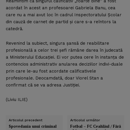
Reamintim că singurul calificativ „foarte bine“ a fost
acordat în acest an profesoarei Gabriela Banu, cea
care nu a mai avut loc în cadrul Inspectoratului Şcolar
din cauză de carnet de partid şi care s-a reîntors la
catedră.
Revenind la subiect, singura şansă de reabilitare
profesională a celor trei şefi rămâne darea în judecată
a Ministerului Educaţiei. Ei vor putea cere în instanţa de
contencios administrativ anularea deciziilor indivi-duale
prin care le-au fost acordate calificativele
profesionale. Deocamdată, doar Viorel Stan a
confirmat că se va adresa Justiţiei.
(Liviu ILIE)
Articolul precedent
Articolul următor
Spovedania unui criminal
Fotbal – FC Ceahlăul / Fără