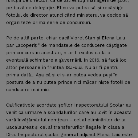
funcţia de director, ca de altfel toţi managerii de şcoli,
pe bază de delegaţie. El nu va putea să-şi recâştige
fotoliul de director atunci când ministerul va decide să
organizeze prima serie de concursuri.
Pe de altă parte, chiar dacă Viorel Stan şi Elena Laiu
par „acoperiţi“ de mandatele de conducere câştigate
prin concurs în acest an, n-ar fi exclus ca la o
eventuală schimbare a guvernării, în 2016, să facă loc
altor persoane în fruntea ISJ-ului. Nu ar fi pentru
prima dată… Aşa că şi ei s-ar putea vedea puşi în
postura de a nu putea prinde nici măcar nişte fotolii de
conducere mai mici.
Calificativele acordate şefilor Inspectoratului Şcolar au
venit ca urmare a scandalurilor care au lovit în această
vară învăţământul nemţean – cel al eliminărilor de la
Bacalaureat şi cel al transferurilor ilegale în clasa a
IX-a. Inspectorul şcolar general adjunct Elena Laiu este