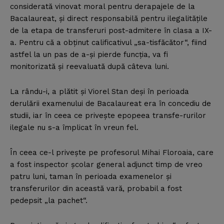
considerată vinovat moral pentru derapajele de la
Bacalaureat, şi direct responsabilă pentru ilegalităţile
de la etapa de transferuri post-admitere în clasa a IX-
a. Pentru că a obţinut calificativul „sa-tisfăcător“, fiind
astfel la un pas de a-şi pierde funcţia, va fi
monitorizată şi reevaluată după câteva luni.
La rându-i, a plătit şi Viorel Stan deşi în perioada
derulării examenului de Bacalaureat era în concediu de
studii, iar în ceea ce priveşte epopeea transfe-rurilor
ilegale nu s-a împlicat în vreun fel.
În ceea ce-l priveşte pe profesorul Mihai Floroaia, care
a fost inspector şcolar general adjunct timp de vreo
patru luni, taman în perioada examenelor şi
transferurilor din această vară, probabil a fost
pedepsit „la pachet“.