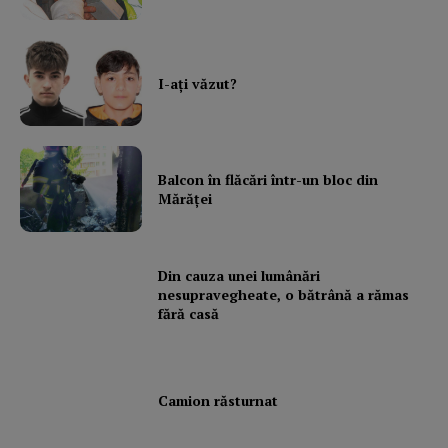
I-aţi văzut?
Balcon în flăcări într-un bloc din
Mărăţei
Din cauza unei lumânări
nesupravegheate, o bătrână a rămas
fără casă
Camion răsturnat