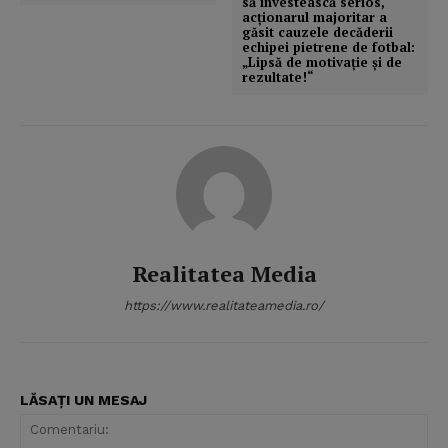
să investească serios,
acţionarul majoritar a
găsit cauzele decăderii
echipei pietrene de fotbal:
„Lipsă de motivaţie şi de
rezultate!“
Realitatea Media
https://www.realitateamedia.ro/
LĂSAȚI UN MESAJ