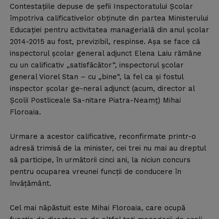
Contestaţiile depuse de şefii Inspectoratului Şcolar
împotriva calificativelor obţinute din partea Ministerului
Educaţiei pentru activitatea managerială din anul şcolar
2014-2015 au fost, previzibil, respinse. Aşa se face că
inspectorul şcolar general adjunct Elena Laiu rămâne
cu un calificativ „satisfăcător“, inspectorul şcolar
general Viorel Stan – cu „bine“, la fel ca şi fostul
inspector şcolar ge-neral adjunct (acum, director al
Şcolii Postliceale Sa-nitare Piatra-Neamţ) Mihai
Floroaia.
Urmare a acestor calificative, reconfirmate printr-o
adresă trimisă de la minister, cei trei nu mai au dreptul
să participe, în următorii cinci ani, la niciun concurs
pentru ocuparea vreunei funcţii de conducere în
învăţământ.
Cel mai năpăstuit este Mihai Floroaia, care ocupă