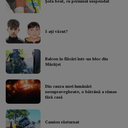
Şofa beat, cu permisul suspendat
I-aţi văzut?
Balcon în flăcări într-un bloc din
Mărăţei
Din cauza unei lumânări
nesupravegheate, o bătrână a rămas
fără casă
Camion răsturnat