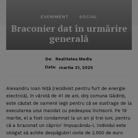
EVENIMENT
SOCIAL
Braconier dat în urmărire
generală
De:
Realitatea Media
Data:
martie 21, 2025
Alexandru Ioan Niţă (recidivist pentru furt de energie
electrică), în vârstă de 41 de ani, dinj comuna Gâdinţi,
este căutat de oamenii legii pentru că se sustrage de la
executarea unui mandat cu pedeapsa închisorii.
Pe 19
martie, el a fost condamnat la un an şi trei luni, pentru
că a braconat un căprior împuşcându-l. Individul este
obligat să achite despăgubiri civile de 2.500 de euro