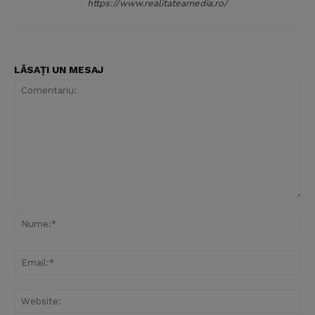
https://www.realitateamedia.ro/
LĂSAȚI UN MESAJ
Comentariu:
Nu
Ema
Web