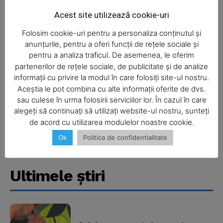
Acest site utilizează cookie-uri
Folosim cookie-uri pentru a personaliza conținutul și
anunțurile, pentru a oferi funcții de rețele sociale și
pentru a analiza traficul. De asemenea, le oferim
partenerilor de rețele sociale, de publicitate și de analize
informații cu privire la modul în care folosiți site-ul nostru.
Aceștia le pot combina cu alte informații oferite de dvs.
SUBSCRIBE NOW
sau culese în urma folosirii serviciilor lor. În cazul în care
alegeți să continuați să utilizați website-ul nostru, sunteți
de acord cu utilizarea modulelor noastre cookie.
Ok
Politica de confidentialitate
Company
About
Ultimele ştiri
Contact us
Subscription Plans
My account