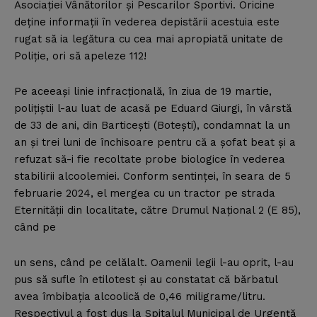
Asociaţiei Vânătorilor şi Pescarilor Sportivi. Oricine
deţine informaţii în vederea depistării acestuia este
rugat să ia legătura cu cea mai apropiată unitate de
Poliţie, ori să apeleze 112!
Pe aceeaşi linie infracţională, în ziua de 19 martie,
poliţiştii l-au luat de acasă pe Eduard Giurgi, în vârstă
de 33 de ani, din Barticeşti (Boteşti), condamnat la un
an şi trei luni de închisoare pentru că a şofat beat şi a
refuzat să-i fie recoltate probe biologice în vederea
stabilirii alcoolemiei. Conform sentinţei, în seara de 5
februarie 2024, el mergea cu un tractor pe strada
Eternităţii din localitate, către Drumul Naţional 2 (E 85),
când pe
un sens, când pe celălalt. Oamenii legii l-au oprit, l-au
pus să sufle în etilotest şi au constatat că bărbatul
avea îmbibaţia alcoolică de 0,46 miligrame/litru.
Respectivul a fost dus la Spitalul Municipal de Urgenţă