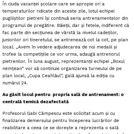
În ciuda vacanţei şcolare care se apropie ori a
temperaturilor ridicate din aceste zile, lotul echipei
pugiliştilor pietreni îşi continuă seria antrenamentelor din
programul de pregătire. Băieţii, dar şi fetele, indiferent că
fac parte din secţiunea de vârstă la nivelul cadeţilor,
juniorilor ori tineretului, se antrenează cot la cot, pe plan
local. „Avem în vedere adjudecarea de noi medalii şi
trofee la competiţiile ce vor urma, adaugă antrenorul
pietrenilor. În luna august, reprezentanţii echipei „Boxul
nemţean“ vor să continuie organizarea turneului de pe
plan local, „Cupa Ceahlăul“, gală ajunsă la ediţia cu
numărul 24.
Au găsit locul pentru propria sală de antrenament: o
centrală temică dezafectată
Profesorul Gabi Câmpescu este solicitat acum şi cu
finalizarea demersului pentru începerea lucrărilor de
reabilitare a ceea ce se doreşte a reprezenta o sală