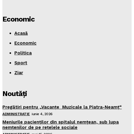
Economic
Acasă
Economic
Politica
Sport
Ziar
Noutăţi
Pregătiri pentru „Vacanţe Muzicale la Piatra-Neamţ“
ADMINISTRATIE
iunie 4, 2026
Meniurile pacienţilor din spitalul nemţean, sub lupa
nemţenilor de pe reţelele sociale