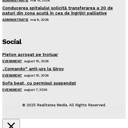
ADMINISTRATIE
mai 15, 2026
Conducerea spitalului solicită transferarea a 20 de
paturi din zona acută în cea de îngrijiri palliative
ADMINISTRATIE
mai 8, 2026
Social
Pieton acroşat pe trotuar
EVENIMENT
august 10, 2026
„Comando“ anti-urs la Girov
EVENIMENT
august 10, 2026
Şofa beat, cu permisul suspendat
EVENIMENT
august 7, 2026
© 2025 Realitatea Media. All Rights Reserved.