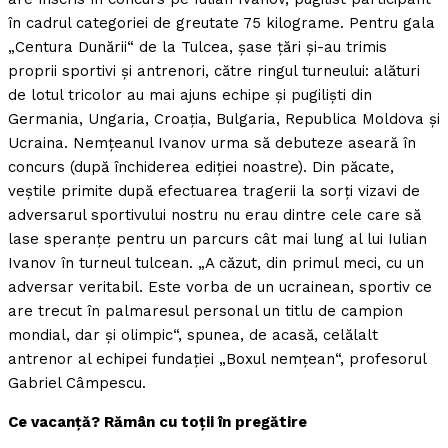
în cadrul categoriei de greutate 75 kilograme. Pentru gala
„Centura Dunării“ de la Tulcea, şase ţări şi-au trimis
proprii sportivi şi antrenori, către ringul turneului: alături
de lotul tricolor au mai ajuns echipe şi pugilişti din
Germania, Ungaria, Croaţia, Bulgaria, Republica Moldova şi
Ucraina. Nemţeanul Ivanov urma să debuteze aseară în
concurs (după închiderea ediţiei noastre). Din păcate,
veştile primite după efectuarea tragerii la sorţi vizavi de
adversarul sportivului nostru nu erau dintre cele care să
lase speranţe pentru un parcurs cât mai lung al lui Iulian
Ivanov în turneul tulcean. „A căzut, din primul meci, cu un
adversar veritabil. Este vorba de un ucrainean, sportiv ce
are trecut în palmaresul personal un titlu de campion
mondial, dar şi olimpic“, spunea, de acasă, celălalt
antrenor al echipei fundaţiei „Boxul nemţean“, profesorul
Gabriel Câmpescu.
Ce vacanţă? Rămân cu toţii în pregătire