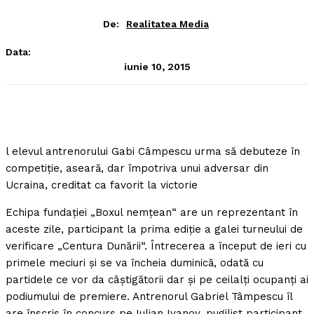
De:
Realitatea Media
Data:
iunie 10, 2015
l elevul antrenorului Gabi Câmpescu urma să debuteze în
competiţie, aseară, dar împotriva unui adversar din
Ucraina, creditat ca favorit la victorie
Echipa fundaţiei „Boxul nemţean“ are un reprezentant în
aceste zile, participant la prima ediţie a galei turneului de
verificare „Centura Dunării“. Întrecerea a început de ieri cu
primele meciuri şi se va încheia duminică, odată cu
partidele ce vor da câştigătorii dar şi pe ceilalţi ocupanţi ai
podiumului de premiere. Antrenorul Gabriel Tâmpescu îl
are înscris în concurs pe Iulian Ivanov, pugilist participant