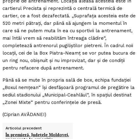
proprie de antrenament. Locaţia aleasă acesteia este în
cartierul Precista şi reprezintă o centrală termică de
cartier, ce a fost dezafectată. „Suprafaţa acesteia este de
520 metri pătraţi, dar până să ajungem la momentul în
care să ne putem muta în ea cu sportivii la antrenament,
mai întâi vrem să reabilităm întreaga clădire“,
completează antrenorul pugiliştilor pietreni. În cadrul noii
locaţii, cei de la Box Piatra-Neamţ se vor putea bucura de
un ring nou, obişnuit şi nu improvizat, dar şi de condiţii
pentru refacere după antrenament.
Până să se mute în propria sală de box, echipa fundaţiei
„Boxul nemţean“ îşi desfăşoară programul de pregătire la
sediul stadionului „Municipal-Ceahlăul“, în spaţiul destinat
„Zonei Mixte“ pentru conferinţele de presă.
(Ciprian AVĂDANEI)
Articolul precedent
În premieră, Judeţele Moldovei,