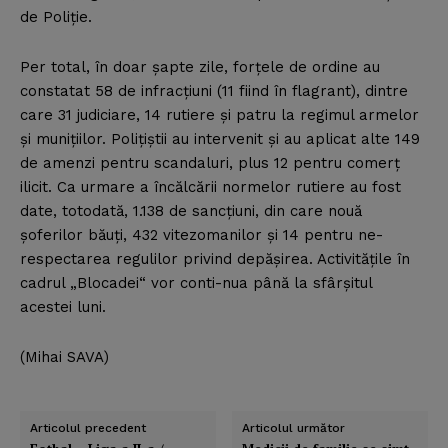
de Poliţie.
Per total, în doar şapte zile, forţele de ordine au
constatat 58 de infracţiuni (11 fiind în flagrant), dintre
care 31 judiciare, 14 rutiere şi patru la regimul armelor
şi muniţiilor. Poliţiştii au intervenit şi au aplicat alte 149
de amenzi pentru scandaluri, plus 12 pentru comerţ
ilicit. Ca urmare a încălcării normelor rutiere au fost
date, totodată, 1.138 de sancţiuni, din care nouă
şoferilor băuţi, 432 vitezomanilor şi 14 pentru ne-
respectarea regulilor privind depăşirea. Activităţile în
cadrul „Blocadei“ vor conti-nua până la sfârşitul
acestei luni.
(Mihai SAVA)
Articolul precedent
Articolul următor