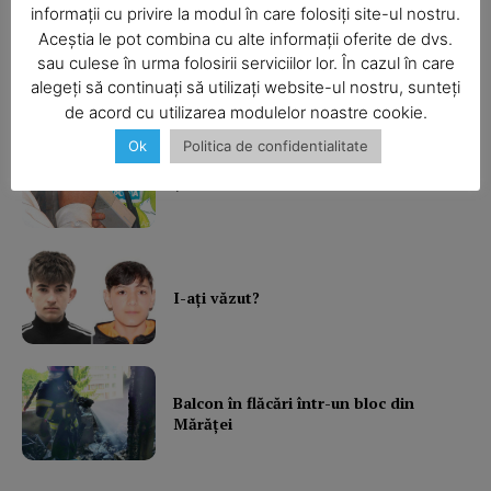
informații cu privire la modul în care folosiți site-ul nostru.
Aceștia le pot combina cu alte informații oferite de dvs.
SUBSCRIBE NOW
Ultimele ştiri
sau culese în urma folosirii serviciilor lor. În cazul în care
alegeți să continuați să utilizați website-ul nostru, sunteți
de acord cu utilizarea modulelor noastre cookie.
Ok
Politica de confidentialitate
Company
Şofa beat, cu permisul suspendat
About
Contact us
Subscription Plans
I-aţi văzut?
My account
Balcon în flăcări într-un bloc din
Mărăţei