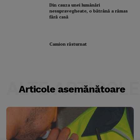
Din cauza unei lumânări
nesupravegheate, o bătrână a rămas
fără casă
Camion răsturnat
ALTE ARTICOLE
Articole asemănătoare