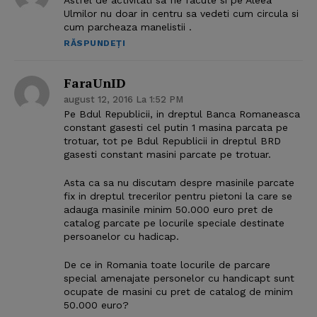
Astfel de activitati sa fie facute si pe Aleea
Ulmilor nu doar in centru sa vedeti cum circula si
cum parcheaza manelistii .
RĂSPUNDEȚI
FaraUnID
august 12, 2016 La 1:52 PM
Pe Bdul Republicii, in dreptul Banca Romaneasca
constant gasesti cel putin 1 masina parcata pe
trotuar, tot pe Bdul Republicii in dreptul BRD
gasesti constant masini parcate pe trotuar.
Asta ca sa nu discutam despre masinile parcate
fix in dreptul trecerilor pentru pietoni la care se
adauga masinile minim 50.000 euro pret de
catalog parcate pe locurile speciale destinate
persoanelor cu hadicap.
De ce in Romania toate locurile de parcare
special amenajate personelor cu handicapt sunt
ocupate de masini cu pret de catalog de minim
50.000 euro?