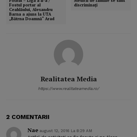
Fotbal – Liga a II-a /
Medicii de familie se simt
Fostul portar al
discriminaţi
Ceahlăului, Alexandru
Barna a ajuns la UTA
„Bătrna Doamnă“ Arad
Realitatea Media
https://www.realitateamedia.ro/
2 COMENTARII
Nae
august 12, 2016 La 8:29 AM