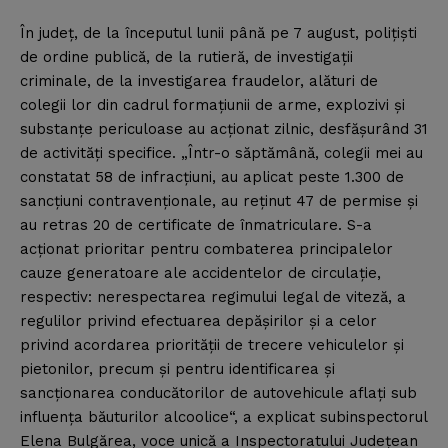
În judeţ, de la începutul lunii până pe 7 august, poliţişti
de ordine publică, de la rutieră, de investigaţii
criminale, de la investigarea fraudelor, alături de
colegii lor din cadrul formaţiunii de arme, explozivi şi
substanţe periculoase au acţionat zilnic, desfăşurând 31
de activităţi specifice. „Într-o săptămână, colegii mei au
constatat 58 de infracţiuni, au aplicat peste 1.300 de
sancţiuni contravenţionale, au reţinut 47 de permise şi
au retras 20 de certificate de înmatriculare. S-a
acţionat prioritar pentru combaterea principalelor
cauze generatoare ale accidentelor de circulaţie,
respectiv: nerespectarea regimului legal de viteză, a
regulilor privind efectuarea depăşirilor şi a celor
privind acordarea priorităţii de trecere vehiculelor şi
pietonilor, precum şi pentru identificarea şi
sancţionarea conducătorilor de autovehicule aflaţi sub
influenţa băuturilor alcoolice“, a explicat subinspectorul
Elena Bulgărea, voce unică a Inspectoratului Judeţean