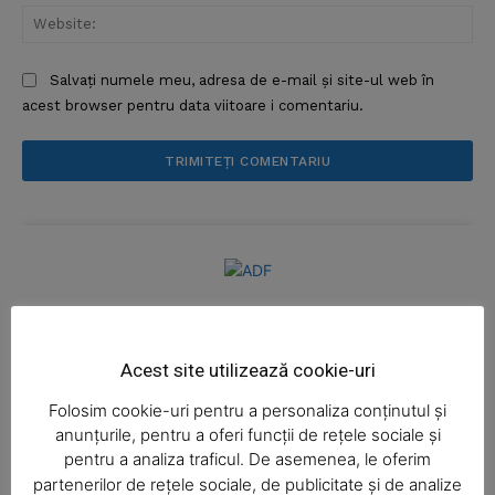
Web
Salvați numele meu, adresa de e-mail și site-ul web în
acest browser pentru data viitoare i comentariu.
News Week
Magazine PRO
Acest site utilizează cookie-uri
Folosim cookie-uri pentru a personaliza conținutul și
anunțurile, pentru a oferi funcții de rețele sociale și
pentru a analiza traficul. De asemenea, le oferim
partenerilor de rețele sociale, de publicitate și de analize