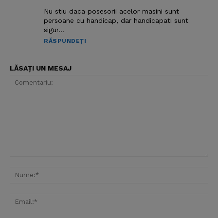
Nu stiu daca posesorii acelor masini sunt
persoane cu handicap, dar handicapati sunt
sigur…
RĂSPUNDEȚI
LĂSAȚI UN MESAJ
Comentariu:
Nu
Ema