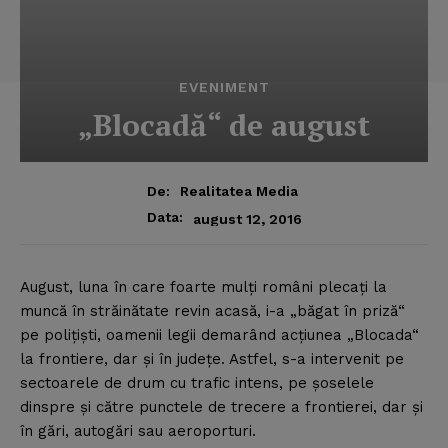
EVENIMENT
„Blocadă“ de august
De:
Realitatea Media
Data:
august 12, 2016
August, luna în care foarte mulţi români plecaţi la
muncă în străinătate revin acasă, i-a „băgat în priză“
pe poliţişti, oamenii legii demarând acţiunea „Blocada“
la frontiere, dar şi în judeţe.
Astfel, s-a intervenit pe
sectoarele de drum cu trafic intens, pe şoselele
dinspre şi către punctele de trecere a frontierei, dar şi
în gări, autogări sau aeroporturi.