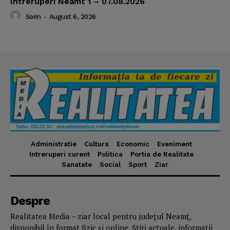
Intreruperi Neamt 1 – 07.08.2026
Sorin
-
August 6, 2026
Administratie
Cultura
Economic
Eveniment
Intreruperi curent
Politica
Portia de Realitate
Sanatate
Social
Sport
Ziar
Despre
Realitatea Media – ziar local pentru județul Neamț,
disponibil în format fizic și online. Știri actuale, informații