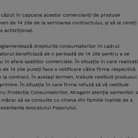
aţi căzut în capcana acestor comercianţi de produse
rmen de 14 zile de la semnarea contractului, şi să le cereţi
 achiziţionat.
reglementează drepturile consumatorilor în cadrul
atorul beneficiază de o perioadă de 14 zile pentru a se
 în afara spaţiilor comerciale. În situaţia în care realizaţi
n de 14 zile puteţi face o notificare către firma respectivă
la contract. În acelaşi termen, trebuie restituit produsul
rimire. În situaţia în care firma refuză să vă restituie
ntru Protecţia Consumatorilor. Atragem atenţia oamenilor 
 măcar să se consulte cu cineva din familie înainte de a
rezentanta Avocatului Poporului.