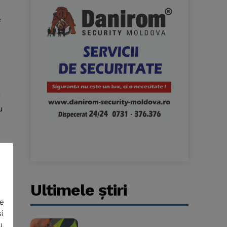
e
u
i
u
Ultimele ştiri
De
a
i
u.