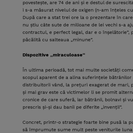
povesteşte, are 74 de ani şi e destul de suresci
i s-a măsurat nivelul de oxigen (n-am înţeles c
După care a stat trei ore la o prezentare în care
nu ştiu câte sute de milioane de lei vechi s-a aj
contractul, e perfect legal, dar e o înşelătorie“
păcălită cu salteaua „minune“.
Dispozitive „miraculoase“
În ultima perioadă, tot mai multe societăţi comer
scopul aparent de a alina suferinţele bătrânilor 
distribuitorii vând, la preţuri exagerat de mari,
şi mai grav este că victimelor li se promit alter
cronice de care suferă, iar bătrânii, bolnavi şi v
prescris şi-şi dau banii pe diferite „invenţii“.
Concret, printr-o strategie foarte bine pusă la p
să împrumute sume mult peste veniturile lunare 