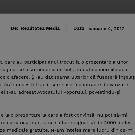
De:
Realitatea Media
Data:
ianuarie 4, 2017
, care au participat anul trecut la o prezentare a unor
 magnetice o sumedenie de boli, au dat economiile de o
ce o afacere.
Şi-au dat seama ulterior că fuseseră înşelaţi
să fără succes întrucât semnaseră contracte de vânzare-
e ei s-au adresat Avocatului Poporului, povestindu-şi
a o prezentare la care a fost convinsă, nu pot să-mi
e comanda nu ştiu ce saltea magnetică de 7.000 de lei.
lize medicale gratuite. N-am înţeles mare lucru din ce-mi