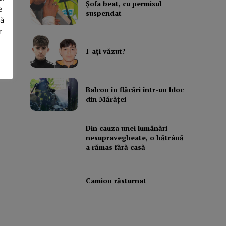
Şofa beat, cu permisul
e
suspendat
să
le
r
I-aţi văzut?
ă
Balcon în flăcări într-un bloc
din Mărăţei
Din cauza unei lumânări
nesupravegheate, o bătrână
a rămas fără casă
Camion răsturnat