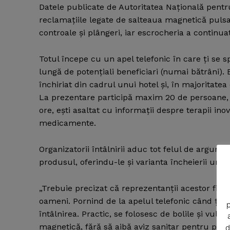
Datele publicate de Autoritatea Naţională pentru
reclamaţiile legate de salteaua magnetică pulsati
controale şi plângeri, iar escrocheria a continuat
Totul începe cu un apel telefonic în care ţi se s
lungă de potenţiali beneficiari (numai bătrâni). E
închiriat din cadrul unui hotel şi, în majoritatea
La prezentare participă maxim 20 de persoane, d
ore, eşti asaltat cu informaţii despre terapii in
medicamente.
Organizatorii întâlnirii aduc tot felul de argum
News 
produsul, oferindu-le şi varianta încheierii unui
Magazin
„Trebuie precizat că reprezentanţii acestor firme
oameni. Pornind de la apelul telefonic când ţi
p
întâlnirea. Practic, se folosesc de bolile şi vuln
magnetică, fără să aibă aviz sanitar pentru produs
d