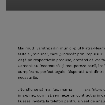
Mai mulţi vârstnici din munici-piul Piatra-Neamţ
saltele „minune“, care „vindecă“ prin impulsuri
viaţă pe respectivele produse, crezând că vor fa
Oamenii au încercat să-şi recupereze banii, în
cumpărare, perfect legale. Disperaţi, unii dintr
necazurile.
„Nu ştiu ce să mai fac, mama s-a întors de l
ima-ginez cum, să semneze un contract prin car
Fusese invitată la telefon pentru un set de ana