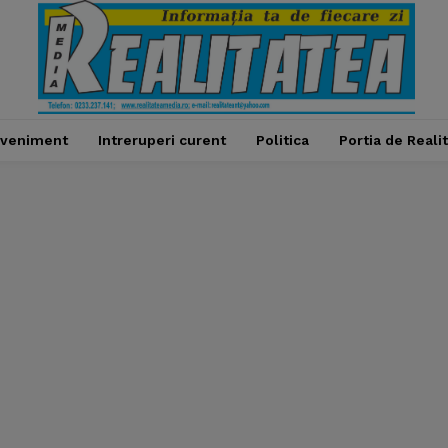
veniment
Intreruperi curent
Politica
Portia de Reali