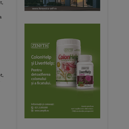
t,
a
t,
r