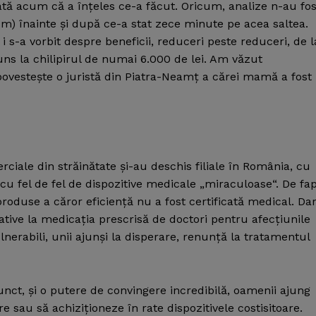
tată acum că a înţeles ce-a făcut. Oricum, analize n-au fos
um) înainte şi după ce-a stat zece minute pe acea saltea.
 i s-a vorbit despre beneficii, reduceri peste reduceri, de l
uns la chilipirul de numai 6.000 de lei. Am văzut
, povesteşte o juristă din Piatra-Neamţ a cărei mamă a fost
ciale din străinătate şi-au deschis filiale în România, cu
cu fel de fel de dispozitive medicale „miraculoase“. De fap
 produse a căror eficienţă nu a fost certificată medical. Da
native la medicaţia prescrisă de doctori pentru afecţiunile
ulnerabili, unii ajunşi la disperare, renunţă la tratamentul
unct, şi o putere de convingere incredibilă, oamenii ajung
sau să achiziţioneze în rate dispozitivele costisitoare.