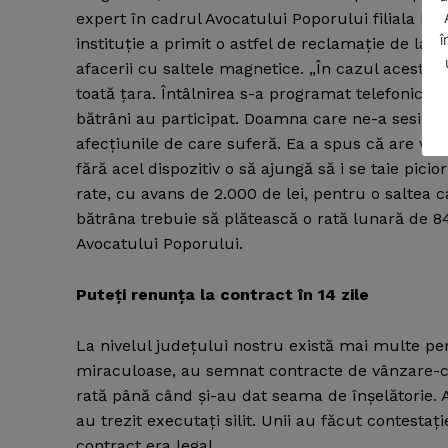
expert în cadrul Avocatului Poporului filiala Bac
î
instituţie a primit o astfel de reclamaţie de la 
afacerii cu saltele magnetice. „În cazul acesta a
toată ţara. Întâlnirea s-a programat telefonic şi 
bătrâni au participat. Doamna care ne-a sesizat a
afecţiunile de care suferă. Ea a spus că are va
SUBSCRIB
fără acel dispozitiv o să ajungă să i se taie pic
rate, cu avans de 2.000 de lei, pentru o saltea c
bătrâna trebuie să plătească o rată lunară de 84
Avocatului Poporului.
Puteţi renunţa la contract în 14 zile
La nivelul judeţului nostru există mai multe p
miraculoase, au semnat contracte de vânzare-cu
rată până când şi-au dat seama de înşelătorie. 
au trezit executaţi silit. Unii au făcut contesta
contract era legal.