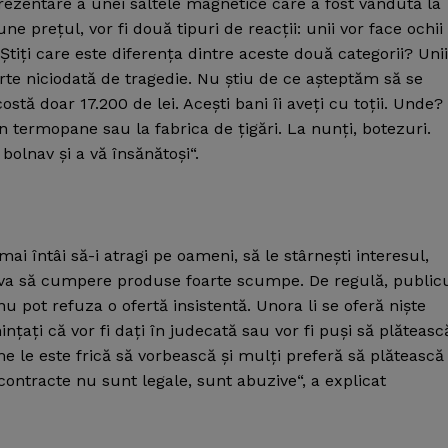
rezentare a unei saltele magnetice care a fost vândută la
e preţul, vor fi două tipuri de reacţii: unii vor face ochii
Ştiţi care este diferenţa dintre aceste două categorii? Unii
arte niciodată de tragedie. Nu ştiu de ce aşteptăm să se
tă doar 17.200 de lei. Aceşti bani îi aveţi cu toţii. Unde?
în termopane sau la fabrica de ţigări. La nunţi, botezuri.
bolnav şi a vă însănătoşi“.
i întâi să-i atragi pe oameni, să le stârneşti interesul,
umva să cumpere produse foarte scumpe. De regulă, public
u pot refuza o ofertă insistentă. Unora li se oferă nişte
ţaţi că vor fi daţi în judecată sau vor fi puşi să plăteasc
me le este frică să vorbească şi mulţi preferă să plătească
contracte nu sunt legale, sunt abuzive“, a explicat