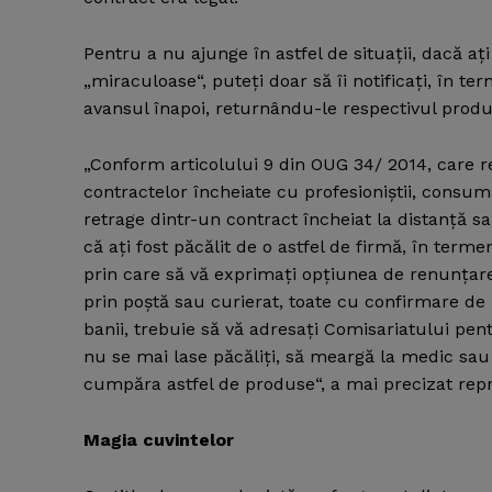
Pentru a nu ajunge în astfel de situaţii, dacă 
„miraculoase“, puteţi doar să îi notificaţi, în te
avansul înapoi, returnându-le respectivul produs
„Conform articolului 9 din OUG 34/ 2014, care 
contractelor încheiate cu profesioniştii, consum
retrage dintr-un contract încheiat la distanţă sau
că aţi fost păcălit de o astfel de firmă, în terme
prin care să vă exprimaţi opţiunea de renunţare 
prin poştă sau curierat, toate cu confirmare de p
banii, trebuie să vă adresaţi Comisariatului pe
nu se mai lase păcăliţi, să meargă la medic sau
cumpăra astfel de produse“, a mai precizat rep
Magia cuvintelor