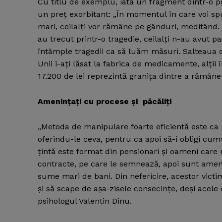
Cu titlu de exemplu, iată un fragment dintr-o p
un preţ exorbitant: „În momentul în care voi spun
mari, ceilalţi vor rămâne pe gânduri, meditând. 
au trecut printr-o tragedie, ceilalţi n-au avut p
întâmple tragedii ca să luăm măsuri. Salteaua cos
Unii i-aţi lăsat la fabrica de medicamente, alţii 
17.200 de lei reprezintă graniţa dintre a rămâne 
Ameninţaţi cu procese şi păcăliţi
„Metoda de manipulare foarte eficientă este ca ma
oferindu-le ceva, pentru ca apoi să-i obligi c
ţintă este format din pensionari şi oameni care n
contracte, pe care le semnează, apoi sunt amenin
sume mari de bani. Din nefericire, acestor victi
şi să scape de aşa-zisele consecinţe, deşi acele 
psihologul Valentin Dinu.