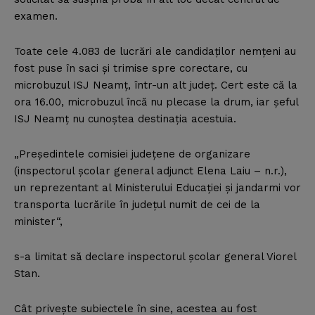
examen.
Toate cele 4.083 de lucrări ale candidaţilor nemţeni au
fost puse în saci şi trimise spre corectare, cu
microbuzul ISJ Neamţ, într-un alt judeţ. Cert este că la
ora 16.00, microbuzul încă nu plecase la drum, iar şeful
ISJ Neamţ nu cunoştea destinaţia acestuia.
„Preşedintele comisiei judeţene de organizare
(inspectorul şcolar general adjunct Elena Laiu – n.r.),
un reprezentant al Ministerului Educaţiei şi jandarmi vor
transporta lucrările în judeţul numit de cei de la
minister“,
s-a limitat să declare inspectorul şcolar general Viorel
Stan.
Cât priveşte subiectele în sine, acestea au fost