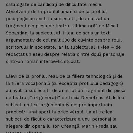
catalogate de candidaţi de dificultate medie.
Absolvenţii de la profilul uman şi de la profilul
pedagogic au avut, la subiectul I, de analizat un
fragment din piesa de teatru „Ultima oră“ de Mihail
Sebastian; la subiectul al II-lea, de scris un text
argumentativ de cel mult 300 de cuvinte despre rolul
scriitorului în societate, iar la subiectul al III-lea – de
redactat un eseu despre relaţia dintre două personaje
dintr-un roman interbe-lic studiat.
Elevii de la profilul real, de la filiera tehnologică şi de
la filiera vocaţională (cu excepţia profilului pedagogic)
au avut la subiectul I de analizat un fragment din piesa
de teatru „Trei generaţii“ de Lucia Demetrius. Al doilea
subiect: un text argumentativ despre importanţa
practicării unui sport la orice vârstă. La al treilea
subiect: de făcut o caracterizare a unui personaj la
alegere din opera lui Ion Creangă, Marin Preda sau