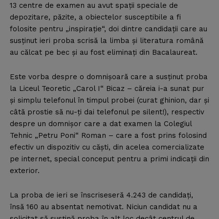
13 centre de examen au avut spaţii speciale de
depozitare, păzite, a obiectelor susceptibile a fi
folosite pentru „inspiraţie“, doi dintre candidaţii care au
susţinut ieri proba scrisă la limba şi literatura română
au călcat pe bec şi au fost eliminaţi din Bacalaureat.
Este vorba despre o domnişoară care a susţinut proba
la Liceul Teoretic „Carol I“ Bicaz – căreia i-a sunat pur
şi simplu telefonul în timpul probei (curat ghinion, dar şi
câtă prostie să nu-ţi dai telefonul pe silent!), respectiv
despre un domnişor care a dat examen la Colegiul
Tehnic „Petru Poni“ Roman – care a fost prins folosind
efectiv un dispozitiv cu căşti, din acelea comercializate
pe internet, special conceput pentru a primi indicaţii din
exterior.
La proba de ieri se înscriseseră 4.243 de candidaţi,
însă 160 au absentat nemotivat. Niciun candidat nu a
solicitat să susţină proba în alt loc decât centrul de