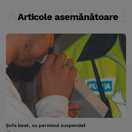
ALTE ARTICOLE
Articole asemănătoare
Şofa beat, cu permisul suspendat