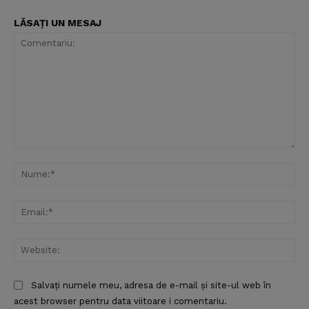
LĂSAȚI UN MESAJ
Comentariu:
Nu
Ema
Web
Salvați numele meu, adresa de e-mail și site-ul web în
acest browser pentru data viitoare i comentariu.