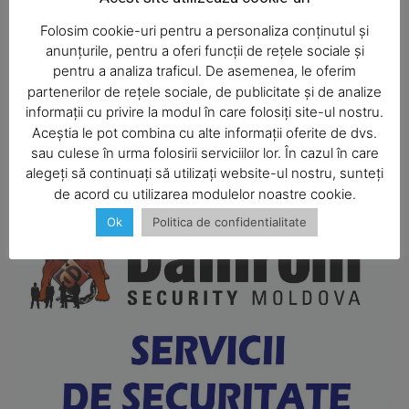
Folosim cookie-uri pentru a personaliza conținutul și
anunțurile, pentru a oferi funcții de rețele sociale și
pentru a analiza traficul. De asemenea, le oferim
partenerilor de rețele sociale, de publicitate și de analize
informații cu privire la modul în care folosiți site-ul nostru.
Aceștia le pot combina cu alte informații oferite de dvs.
SUBSCRIBE NOW
sau culese în urma folosirii serviciilor lor. În cazul în care
alegeți să continuați să utilizați website-ul nostru, sunteți
de acord cu utilizarea modulelor noastre cookie.
Ok
Politica de confidentialitate
Company
About
Contact us
Subscription Plans
My account