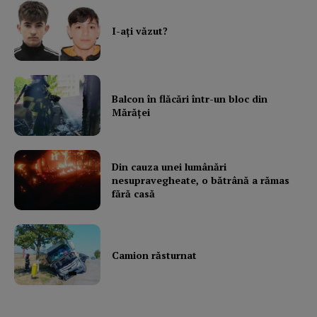
I-aţi văzut?
Balcon în flăcări într-un bloc din
Mărăţei
Din cauza unei lumânări
nesupravegheate, o bătrână a rămas
fără casă
Camion răsturnat