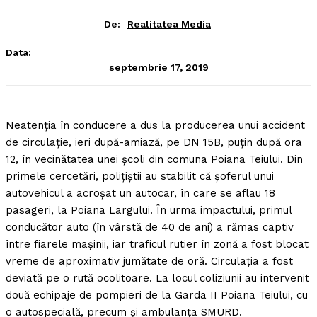
De:
Realitatea Media
Data:
septembrie 17, 2019
Neatenţia în conducere a dus la producerea unui accident
de circulaţie, ieri după-amiază, pe DN 15B, puţin după ora
12, în vecinătatea unei şcoli din comuna Poiana Teiului.
Din
primele cercetări, poliţiştii au stabilit că şoferul unui
autovehicul a acroşat un autocar, în care se aflau 18
pasageri, la Poiana Largului. În urma impactului, primul
conducător auto (în vârstă de 40 de ani) a rămas captiv
între fiarele maşinii, iar traficul rutier în zonă a fost blocat
vreme de aproximativ jumătate de oră. Circulaţia a fost
deviată pe o rută ocolitoare. La locul coliziunii au intervenit
două echipaje de pompieri de la Garda II Poiana Teiului, cu
o autospecială, precum şi ambulanţa SMURD.