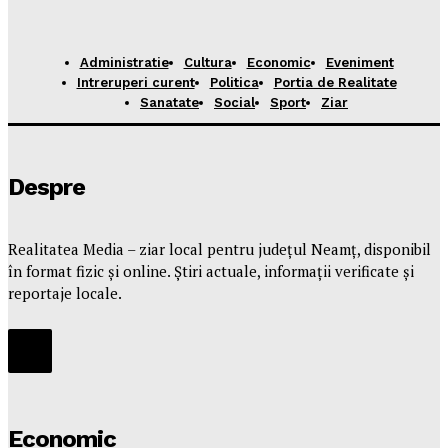
Administratie
Cultura
Economic
Eveniment
Intreruperi curent
Politica
Portia de Realitate
Sanatate
Social
Sport
Ziar
Despre
Realitatea Media – ziar local pentru județul Neamț, disponibil
în format fizic și online. Știri actuale, informații verificate și
reportaje locale.
Economic