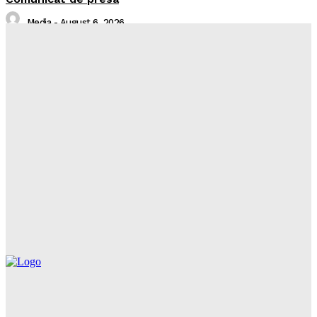
Media
-
August 6, 2026
Sistare alimentare gaze naturale in localitatea Piatra
Neamț, județul Neamț
Întreruperi Neplanificate NT
-
August 6, 2026
Balcon în flăcări într-un bloc din Mărăţei
Realitatea Media
-
August 6, 2026
Din cauza unei lumânări nesupravegheate, o bătrână
a rămas fără casă
Realitatea Media
-
August 6, 2026