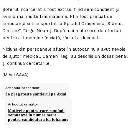
Şoferul încarcerat a fost extras, fiind semiconştient şi
având mai multe traumatisme. El a fost preluat de
ambulanţă şi transportat la Spitalul Orăşenesc „Sfântul
Dimitrie“ Târgu-Neamţ. După mai multe ore de eforturi
pentru a-l menţine în viaţă, rănitul a decedat.
Niciuna din persoanele aflate în autocar nu a avut nevoie
de ajutor medical. Oamenii legii au deschis un dosar penal
şi continuă cercetările.
(Mihai SAVA)
Articolul precedent
Se pregăteşte şantierul pe Axial
Articolul următor
Motivele pentru care românii
semnează în număr mare
pentru candidatura lui Iohannis