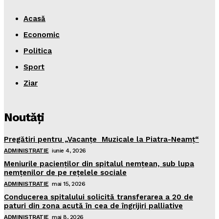
Acasă
Economic
Politica
Sport
Ziar
Noutăţi
Pregătiri pentru „Vacanţe Muzicale la Piatra-Neamţ“
ADMINISTRATIE
iunie 4, 2026
Meniurile pacienţilor din spitalul nemţean, sub lupa
nemţenilor de pe reţelele sociale
ADMINISTRATIE
mai 15, 2026
Conducerea spitalului solicită transferarea a 20 de
paturi din zona acută în cea de îngrijiri palliative
ADMINISTRATIE
mai 8, 2026