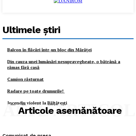
Ultimele ştiri
Balcon în flăcări într-un bloc din Mărăţei
Din cauza unei lumânări nesupravegheate, o bătrână a
rămas fără casă
Camion răsturnat
Radare pe toate drumurile!
Incendiu violent la Bălţăteşti
ALTE ARTICO
Articole asemănătoare
Comunicat de presa