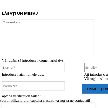
LĂSAȚI UN MESAJ
Comentar
Vă rugăm să introduceți comentariul dvs.!
Nume:*
Introduceți aici numele dvs.
Ați introdus o a
Vă rugăm să int
Website:
Captcha verification failed!
Scorul utilizatorului captcha a eșuat. va rog sa ne contactati!