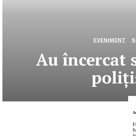
EVENIMENT
S
Au încercat 
poliţi
News Week
Magazine P
Ac
F
f
p