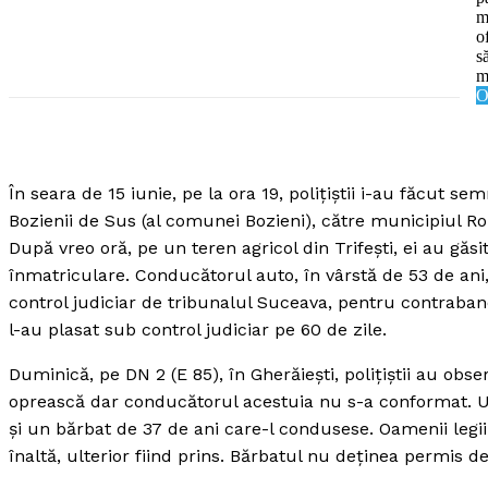
m
o
s
m
O
SUBSCRIB
În seara de 15 iunie, pe la ora 19, poliţiştii i-au făcut 
Bozienii de Sus (al comunei Bozieni), către municipiul Ro
După vreo oră, pe un teren agricol din Trifeşti, ei au gă
înmatriculare. Conducătorul auto, în vârstă de 53 de ani
control judiciar de tribunalul Suceava, pentru contrabandă
l-au plasat sub control judiciar pe 60 de zile.
Duminică, pe DN 2 (E 85), în Gherăieşti, poliţiştii au ob
oprească dar conducătorul acestuia nu s-a conformat. Ulte
şi un bărbat de 37 de ani care-l condusese. Oamenii legii 
înaltă, ulterior fiind prins. Bărbatul nu deţinea permis d