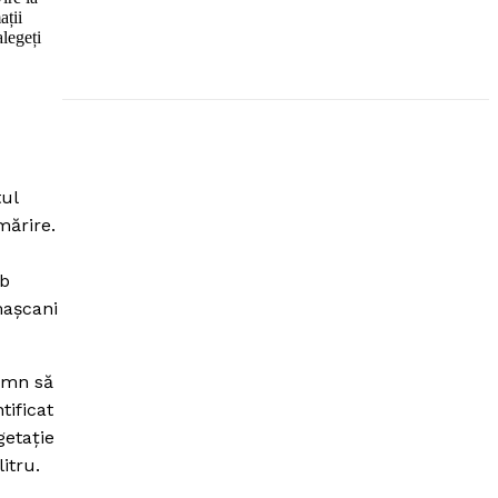
ații
alegeți
tul
mărire.
ub
maşcani
semn să
tificat
getaţie
itru.