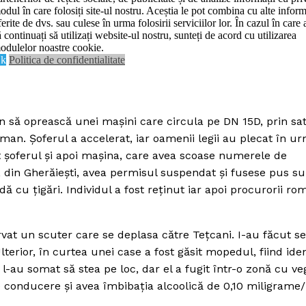
odul în care folosiți site-ul nostru. Aceștia le pot combina cu alte inform
Contact us
ferite de dvs. sau culese în urma folosirii serviciilor lor. În cazul în care 
De:
Realitatea Media
iunie 18, 2024
Data:
ă continuați să utilizați website-ul nostru, sunteți de acord cu utilizarea
Subscription Plans
odulelor noastre cookie.
k
Politica de confidentialitate
My account
E NOW
semn să oprească unei maşini care circula pe DN 15D, prin sa
man. Şoferul a accelerat, iar oamenii legii au plecat în ur
sit şoferul şi apoi maşina, care avea scoase numerele de
, din Gherăieşti, avea permisul suspendat şi fusese pus s
 cu ţigări. Individul a fost reţinut iar apoi procurorii ro
servat un scuter care se deplasa către Teţcani. I-au făcut 
rior, în curtea unei case a fost găsit mopedul, fiind iden
l-au somat să stea pe loc, dar el a fugit într-o zonă cu ve
e conducere şi avea îmbibaţia alcoolică de 0,10 miligrame/l