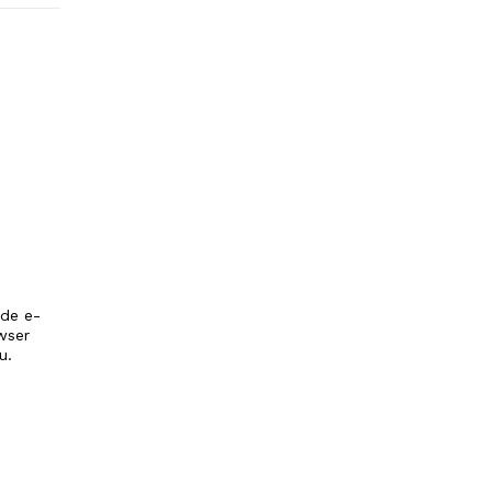
 de e-
wser
u.