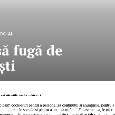
OCIAL
să fugă de
şti
RO
Company
est site utilizează cookie-uri
olosim cookie-uri pentru a personaliza conținutul și anunțurile, pentru a 
uncții de rețele sociale și pentru a analiza traficul. De asemenea, le ofer
About
artenerilor de rețele sociale, de publicitate și de analize informații cu priv