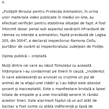
o.
„Poliţiştii Biroului pentru Protecţia Animalelor, în urma
unor materiale video publicate în mediul on-line, au
efectuat verificări pentru stabilirea situaţiei de fapt. A fost
întocmit dosar penal sub aspectul savârşirii infracţiunii de
rănirea cu intenţie a animalelor, faptă prevăzută de Legea
205, din 2004“, a declarat inspectoruo Ramona Ciofu,
purtător de cuvânt al Inspectoratului Judeţean de Poliţie.
Opinia publică – oripilată
Mulţi dintre cei care au văzut filmuleţul cu această
întâmplare i-au condamnat pe tinerii în cauză. „Incidentul
în care adolescenţii au aruncat cu cruzime un pui de
animal de la etajul unei clădiri şi l-au bătut este absolut
şocant şi inacceptabil. Este o manifestare brutală a lipsei
totale de empatie şi a unei moralităţi severe în rândul
acestor tineri. Este alarmant faptul că un act atât de
barbar a fost comis cu atâta indiferenţă şi lipsă de