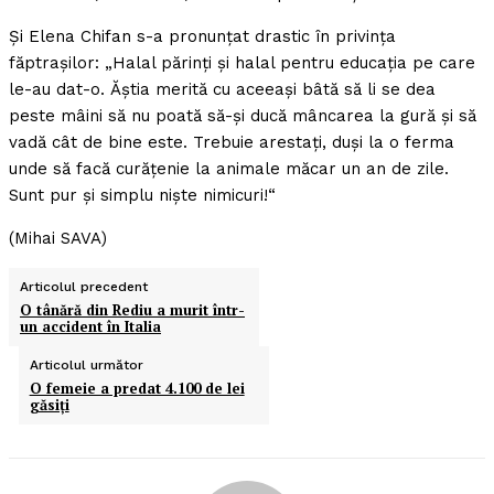
Şi Elena Chifan s-a pronunţat drastic în privinţa
făptraşilor: „Halal părinţi şi halal pentru educaţia pe care
le-au dat-o. Ăştia merită cu aceeaşi bâtă să li se dea
peste mâini să nu poată să-şi ducă mâncarea la gură şi să
vadă cât de bine este. Trebuie arestaţi, duşi la o ferma
unde să facă curăţenie la animale măcar un an de zile.
Sunt pur şi simplu nişte nimicuri!“
(Mihai SAVA)
Articolul precedent
O tânără din Rediu a murit într-
un accident în Italia
Articolul următor
O femeie a predat 4.100 de lei
găsiţi