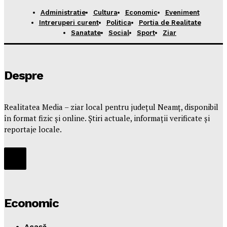
Administratie
Cultura
Economic
Eveniment
Intreruperi curent
Politica
Portia de Realitate
Sanatate
Social
Sport
Ziar
Despre
Realitatea Media – ziar local pentru județul Neamț, disponibil
în format fizic și online. Știri actuale, informații verificate și
reportaje locale.
Economic