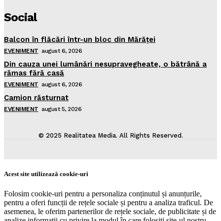
Social
Balcon în flăcări într-un bloc din Mărăţei
EVENIMENT
august 6, 2026
Din cauza unei lumânări nesupravegheate, o bătrână a
rămas fără casă
EVENIMENT
august 6, 2026
Camion răsturnat
EVENIMENT
august 5, 2026
© 2025 Realitatea Media. All Rights Reserved.
Acest site utilizează cookie-uri
Folosim cookie-uri pentru a personaliza conținutul și anunțurile,
pentru a oferi funcții de rețele sociale și pentru a analiza traficul. De
asemenea, le oferim partenerilor de rețele sociale, de publicitate și de
analize informații cu privire la modul în care folosiți site-ul nostru.