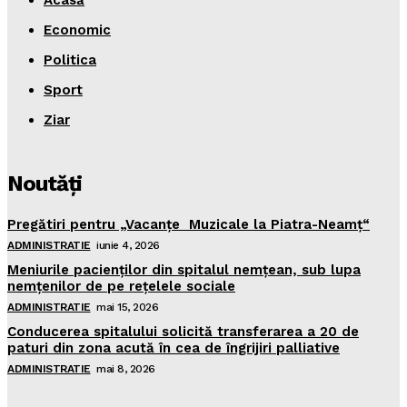
Acasă
Economic
Politica
Sport
Ziar
Noutăţi
Pregătiri pentru „Vacanţe Muzicale la Piatra-Neamţ“
ADMINISTRATIE
iunie 4, 2026
Meniurile pacienţilor din spitalul nemţean, sub lupa
nemţenilor de pe reţelele sociale
ADMINISTRATIE
mai 15, 2026
Conducerea spitalului solicită transferarea a 20 de
paturi din zona acută în cea de îngrijiri palliative
ADMINISTRATIE
mai 8, 2026