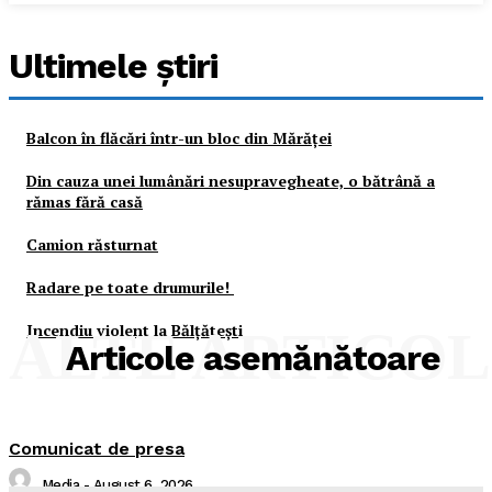
Ultimele ştiri
Balcon în flăcări într-un bloc din Mărăţei
Din cauza unei lumânări nesupravegheate, o bătrână a
rămas fără casă
Camion răsturnat
Radare pe toate drumurile!
Incendiu violent la Bălţăteşti
ALTE ARTICO
Articole asemănătoare
Comunicat de presa
Media
-
August 6, 2026