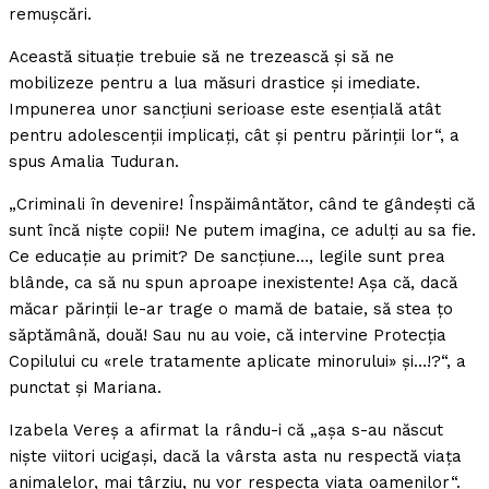
remuşcări.
Această situaţie trebuie să ne trezească şi să ne
mobilizeze pentru a lua măsuri drastice şi imediate.
Impunerea unor sancţiuni serioase este esenţială atât
pentru adolescenţii implicaţi, cât şi pentru părinţii lor“, a
spus Amalia Tuduran.
„Criminali în devenire! Înspăimântător, când te gândeşti că
sunt încă nişte copii! Ne putem imagina, ce adulţi au sa fie.
Ce educaţie au primit? De sancţiune…, legile sunt prea
blânde, ca să nu spun aproape inexistente! Aşa că, dacă
măcar părinţii le-ar trage o mamă de bataie, să stea ţo
săptămână, două! Sau nu au voie, că intervine Protecţia
Copilului cu «rele tratamente aplicate minorului» şi…!?“, a
punctat şi Mariana.
Izabela Vereş a afirmat la rându-i că „aşa s-au născut
nişte viitori ucigaşi, dacă la vârsta asta nu respectă viaţa
animalelor, mai târziu, nu vor respecta viaţa oamenilor“.