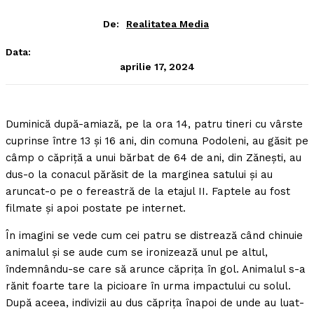
De:
Realitatea Media
Data:
aprilie 17, 2024
Duminică după-amiază, pe la ora 14, patru tineri cu vârste
cuprinse între 13 şi 16 ani, din comuna Podoleni, au găsit pe
câmp o căpriţă a unui bărbat de 64 de ani, din Zăneşti, au
dus-o la conacul părăsit de la marginea satului şi au
aruncat-o pe o fereastră de la etajul II. Faptele au fost
filmate şi apoi postate pe internet.
În imagini se vede cum cei patru se distrează când chinuie
animalul şi se aude cum se ironizează unul pe altul,
îndemnându-se care să arunce căpriţa în gol. Animalul s-a
rănit foarte tare la picioare în urma impactului cu solul.
După aceea, indivizii au dus căpriţa înapoi de unde au luat-