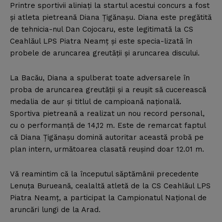
Printre sportivii aliniaţi la startul acestui concurs a fost
şi atleta pietreană Diana Ţigănaşu. Diana este pregătită
de tehnicia-nul Dan Cojocaru, este legitimată la CS
Ceahlăul LPS Piatra Neamţ şi este specia-lizată în
probele de aruncarea greutăţii şi aruncarea discului.
La Bacău, Diana a spulberat toate adversarele în
proba de aruncarea greutăţii şi a reuşit să cucerească
medalia de aur şi titlul de campioană naţională.
Sportiva pietreană a realizat un nou record personal,
cu o performanţă de 14,12 m. Este de remarcat faptul
că Diana Ţigănaşu domină autoritar această probă pe
plan intern, următoarea clasată reuşind doar 12.01 m.
Vă reamintim că la începutul săptămânii precedente
Lenuţa Burueană, cealaltă atletă de la CS Ceahlăul LPS
Piatra Neamţ, a participat la Campionatul Naţional de
aruncări lungi de la Arad.