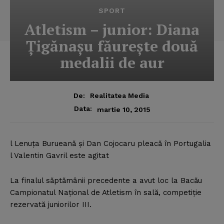
SPORT
Atletism – junior: Diana
Ţigănaşu făureşte două
medalii de aur
De:
Realitatea Media
Data:
martie 10, 2015
l Lenuţa Burueană şi Dan Cojocaru pleacă în Portugalia
l Valentin Gavril este agitat
La finalul săptămânii precedente a avut loc la Bacău
Campionatul Naţional de Atletism în sală, competiţie
rezervată juniorilor III.