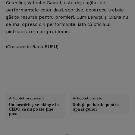
Ceahlăul, Valentin Gavrul, este deja agitat de
performanţele celor două sportive, deoarece trebuie
găsite resurse pentru premieri. Cum Lenuţa şi Diana nu
se mai opresc din performanţe, iată că oficialul
pietrean are mari probleme.
(Constantin Radu RUSU)
Articolul precedent
Articolul următor
Un puşcăriaş se plânge la
Soluţii pe hârtie pentru
CEDO că nu poate ţine
apă şi gunoi
post