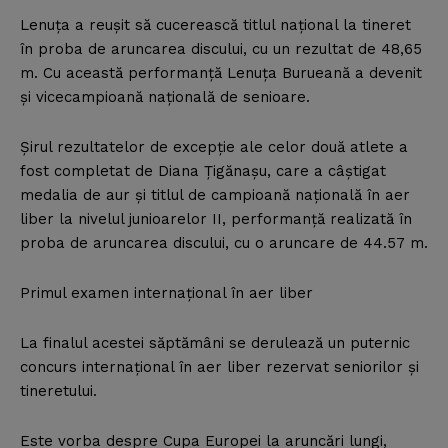
Lenuţa a reuşit să cucerească titlul naţional la tineret
în proba de aruncarea discului, cu un rezultat de 48,65
m. Cu această performanţă Lenuţa Burueană a devenit
şi vicecampioană naţională de senioare.
Şirul rezultatelor de excepţie ale celor două atlete a
fost completat de Diana Ţigănaşu, care a câştigat
medalia de aur şi titlul de campioană naţională în aer
liber la nivelul junioarelor II, performanţă realizată în
proba de aruncarea discului, cu o aruncare de 44.57 m.
Primul examen internaţional în aer liber
La finalul acestei săptămâni se derulează un puternic
concurs internaţional în aer liber rezervat seniorilor şi
tineretului.
Este vorba despre Cupa Europei la aruncări lungi,