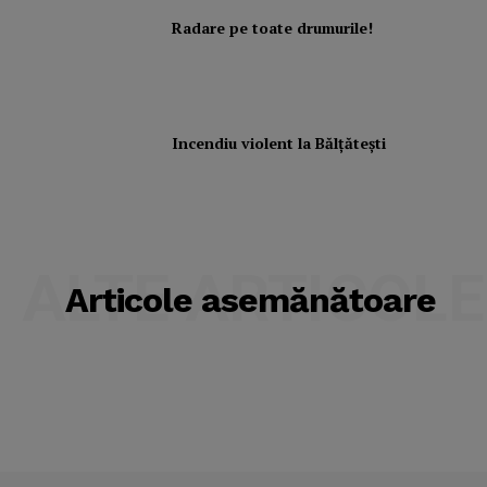
Radare pe toate drumurile!
Incendiu violent la Bălţăteşti
ALTE ARTICOLE
Articole asemănătoare