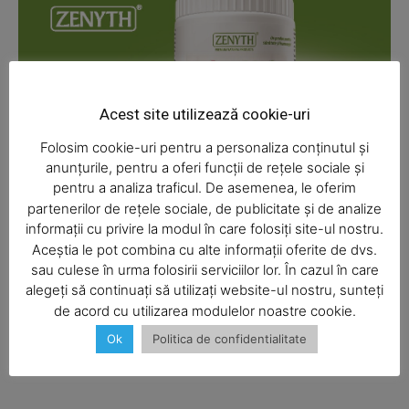
Magazine PRO
Acest site utilizează cookie-uri
Folosim cookie-uri pentru a personaliza conținutul și
anunțurile, pentru a oferi funcții de rețele sociale și
pentru a analiza traficul. De asemenea, le oferim
partenerilor de rețele sociale, de publicitate și de analize
informații cu privire la modul în care folosiți site-ul nostru.
Aceștia le pot combina cu alte informații oferite de dvs.
SUBSCRIBE NOW
sau culese în urma folosirii serviciilor lor. În cazul în care
alegeți să continuați să utilizați website-ul nostru, sunteți
de acord cu utilizarea modulelor noastre cookie.
Ok
Politica de confidentialitate
Company
About