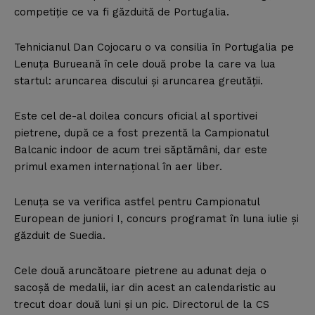
competiţie ce va fi găzduită de Portugalia.
Tehnicianul Dan Cojocaru o va consilia în Portugalia pe
Lenuţa Burueană în cele două probe la care va lua
startul: aruncarea discului şi aruncarea greutăţii.
Este cel de-al doilea concurs oficial al sportivei
pietrene, după ce a fost prezentă la Campionatul
Balcanic indoor de acum trei săptămâni, dar este
primul examen internaţional în aer liber.
Lenuţa se va verifica astfel pentru Campionatul
European de juniori I, concurs programat în luna iulie şi
găzduit de Suedia.
Cele două aruncătoare pietrene au adunat deja o
sacoşă de medalii, iar din acest an calendaristic au
trecut doar două luni şi un pic. Directorul de la CS