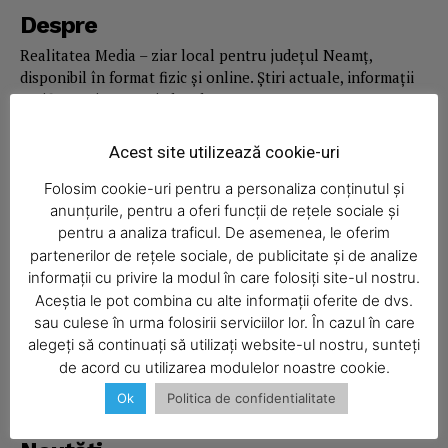
Despre
Realitatea Media – ziar local pentru județul Neamț,
disponibil în format fizic și online. Știri actuale, informații
verificate și reportaje locale.
Acest site utilizează cookie-uri
Folosim cookie-uri pentru a personaliza conținutul și
anunțurile, pentru a oferi funcții de rețele sociale și
Economic
pentru a analiza traficul. De asemenea, le oferim
partenerilor de rețele sociale, de publicitate și de analize
Acasă
informații cu privire la modul în care folosiți site-ul nostru.
Economic
Aceștia le pot combina cu alte informații oferite de dvs.
sau culese în urma folosirii serviciilor lor. În cazul în care
Politica
alegeți să continuați să utilizați website-ul nostru, sunteți
Sport
de acord cu utilizarea modulelor noastre cookie.
Ziar
Ok
Politica de confidentialitate