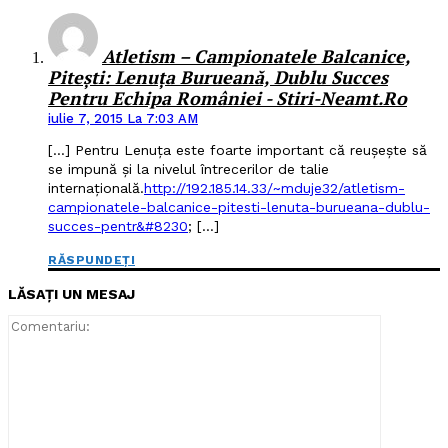
Atletism – Campionatele Balcanice,
Piteşti: Lenuţa Burueană, Dublu Succes
Pentru Echipa României - Stiri-Neamt.ro
iulie 7, 2015 La 7:03 AM
[…] Pentru Lenuţa este foarte important că reuşeşte să
se impună şi la nivelul întrecerilor de talie
internaţională.
http://192.185.14.33/~mduje32/atletism-
campionatele-balcanice-pitesti-lenuta-burueana-dublu-
succes-pentr&#8230
; […]
RĂSPUNDEȚI
LĂSAȚI UN MESAJ
Comentari