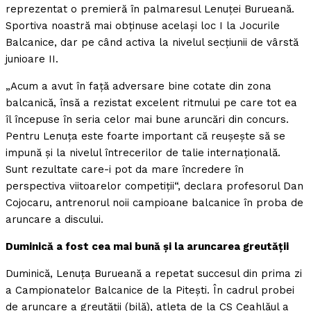
reprezentat o premieră în palmaresul Lenuţei Burueană.
Sportiva noastră mai obţinuse acelaşi loc I la Jocurile
Balcanice, dar pe când activa la nivelul secţiunii de vârstă
junioare II.
„Acum a avut în faţă adversare bine cotate din zona
balcanică, însă a rezistat excelent ritmului pe care tot ea
îl începuse în seria celor mai bune aruncări din concurs.
Pentru Lenuţa este foarte important că reuşeşte să se
impună şi la nivelul întrecerilor de talie internaţională.
Sunt rezultate care-i pot da mare încredere în
perspectiva viitoarelor competiţii“, declara profesorul Dan
Cojocaru, antrenorul noii campioane balcanice în proba de
aruncare a discului.
Duminică a fost cea mai bună şi la aruncarea greutăţii
Duminică, Lenuţa Burueană a repetat succesul din prima zi
a Campionatelor Balcanice de la Piteşti. În cadrul probei
de aruncare a greutăţii (bilă), atleta de la CS Ceahlăul a