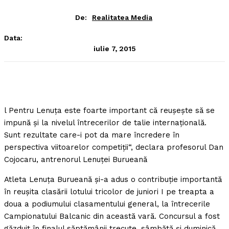
De:
Realitatea Media
Data:
iulie 7, 2015
l Pentru Lenuţa este foarte important că reuşeşte să se
impună şi la nivelul întrecerilor de talie internaţională.
Sunt rezultate care-i pot da mare încredere în
perspectiva viitoarelor competiţii“, declara profesorul Dan
Cojocaru, antrenorul Lenuţei Burueană
Atleta Lenuţa Burueană şi-a adus o contribuţie importantă
în reuşita clasării lotului tricolor de juniori I pe treapta a
doua a podiumului clasamentului general, la întrecerile
Campionatului Balcanic din această vară. Concursul a fost
găzduit în finalul săptămânii trecute, sâmbătă şi duminică,