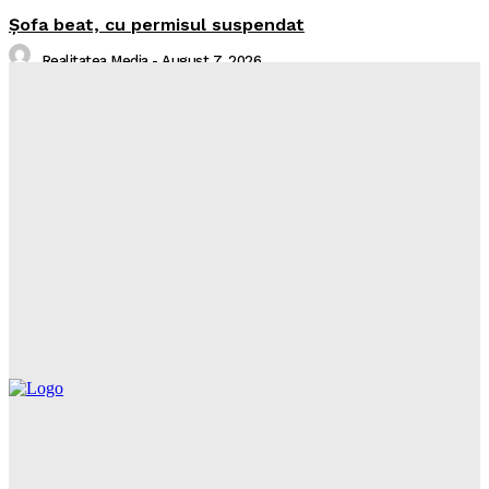
Şofa beat, cu permisul suspendat
Realitatea Media
-
August 7, 2026
I-aţi văzut?
Realitatea Media
-
August 7, 2026
Intreruperi Neamt 2 – 07.08.2026
Sorin
-
August 6, 2026
Intreruperi Neamt 1 – 07.08.2026
Sorin
-
August 6, 2026