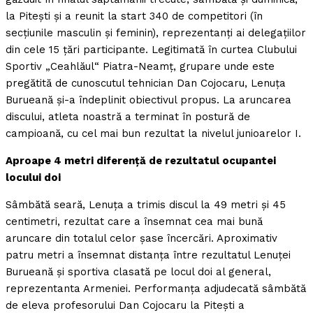
la Piteşti şi a reunit la start 340 de competitori (în
secţiunile masculin şi feminin), reprezentanţi ai delegaţiilor
din cele 15 ţări participante. Legitimată în curtea Clubului
Sportiv „Ceahlăul“ Piatra-Neamţ, grupare unde este
pregătită de cunoscutul tehnician Dan Cojocaru, Lenuţa
Burueană şi-a îndeplinit obiectivul propus. La aruncarea
discului, atleta noastră a terminat în postură de
campioană, cu cel mai bun rezultat la nivelul junioarelor I.
Aproape 4 metri diferenţă de rezultatul ocupantei
locului doi
Sâmbătă seară, Lenuţa a trimis discul la 49 metri şi 45
centimetri, rezultat care a însemnat cea mai bună
aruncare din totalul celor şase încercări. Aproximativ
patru metri a însemnat distanţa între rezultatul Lenuţei
Burueană şi sportiva clasată pe locul doi al general,
reprezentanta Armeniei. Performanţa adjudecată sâmbătă
de eleva profesorului Dan Cojocaru la Piteşti a