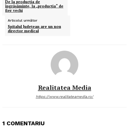
De la producţia de
îngrăşăminte, la „producţia“ de
fier vechi
Articolul următor
Spitalul Judeţean are un nou
director medical
Realitatea Media
https://www.realitateamedia.ro/
1 COMENTARIU