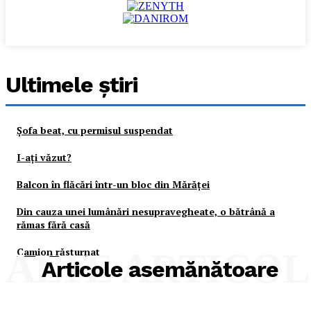
Ultimele ştiri
Şofa beat, cu permisul suspendat
I-aţi văzut?
Balcon în flăcări într-un bloc din Mărăţei
Din cauza unei lumânări nesupravegheate, o bătrână a
rămas fără casă
Camion răsturnat
ALTE ARTICO
Articole asemănătoare