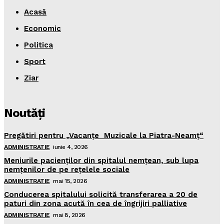
Acasă
Economic
Politica
Sport
Ziar
Noutăţi
Pregătiri pentru „Vacanţe Muzicale la Piatra-Neamţ“
ADMINISTRATIE
iunie 4, 2026
Meniurile pacienţilor din spitalul nemţean, sub lupa
nemţenilor de pe reţelele sociale
ADMINISTRATIE
mai 15, 2026
Conducerea spitalului solicită transferarea a 20 de
paturi din zona acută în cea de îngrijiri palliative
ADMINISTRATIE
mai 8, 2026