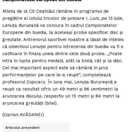
Atleta de la CS Ceahlăul rămâne în programul de
pregătire al lotului tricolor de junioare I. Luni, pe 13 iulie,
Lenuţa Burueană va concura în cadrul Campionatelor
Europene din Suedia, la aceleaşi probe specifice: disc şi
greutate. Antrenorul sportivei noastre a lăsat de înţeles
că obiectivul Lenuţei pentru întrecerea din Suedia va fi o
calificare în finala uneia dintre cele două probe. „Poate
intra în lupta pentru medalii, atât la bnilă, cât şi la disc.
Cel mai important aspect este să rămână în jurul
performanţelor pe care le-a reuşit“, completează
profesorul Cojocaru. În luna mai, Lenuţa Burureană a
reuşit ca rezultat cifric un 49 metri şi 96 centimetri la
aruncarea discului, respectiv un 15 metri şi 84 metri la
aruncarea greutăţii (bilei).
(Ciprian AVĂDANEI)
Articolul precedent