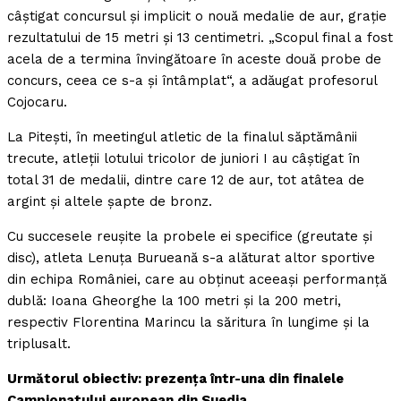
câştigat concursul şi implicit o nouă medalie de aur, graţie
rezultatului de 15 metri şi 13 centimetri. „Scopul final a fost
acela de a termina învingătoare în aceste două probe de
concurs, ceea ce s-a şi întâmplat“, a adăugat profesorul
Cojocaru.
La Piteşti, în meetingul atletic de la finalul săptămânii
trecute, atleţii lotului tricolor de juniori I au câştigat în
total 31 de medalii, dintre care 12 de aur, tot atâtea de
argint şi altele şapte de bronz.
Cu succesele reuşite la probele ei specifice (greutate şi
disc), atleta Lenuţa Burueană s-a alăturat altor sportive
din echipa României, care au obţinut aceeaşi performanţă
dublă: Ioana Gheorghe la 100 metri şi la 200 metri,
respectiv Florentina Marincu la săritura în lungime şi la
triplusalt.
Următorul obiectiv: prezenţa într-una din finalele
Campionatului european din Suedia