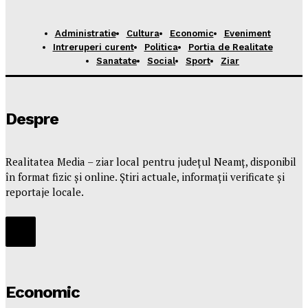
Administratie
Cultura
Economic
Eveniment
Intreruperi curent
Politica
Portia de Realitate
Sanatate
Social
Sport
Ziar
Despre
Realitatea Media – ziar local pentru județul Neamț, disponibil
în format fizic și online. Știri actuale, informații verificate și
reportaje locale.
Economic