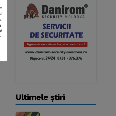
De
i
u.
e
să
r
Website:
Ultimele ştiri