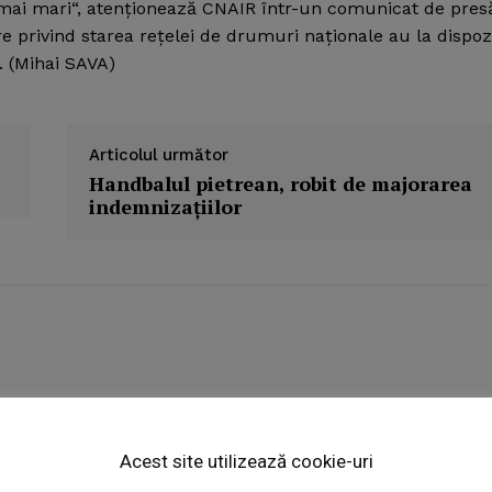
e mai mari“, atenţionează CNAIR într-un comunicat de pres
re privind starea reţelei de drumuri naţionale au la dispoz
. (Mihai SAVA)
Articolul următor
Handbalul pietrean, robit de majorarea
indemnizaţiilor
Week
e PRO
Acest site utilizează cookie-uri