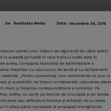
De:
Realitatea Media
Data:
decembrie 29, 2016
impune luarea unor măsuri de siguranţă de către şoferi,
 în această perioadă în care traficul rutier este în
de aceea, Compania Naţională de Administrare a
parea maşinilor cu cauciucuri de iarnă şi cu echipament
te nedorite. „Pentru prevenirea unor evenimente ce pun în
nale şi autostrăzi, se impun următoarele: reducerea viteze
i în mers şi folosirea corespunzătoare a luminilor. Pe
fice. Astfel, nu opriţi pe benzile de circulaţie şi pe banda
unei pene sau defecţiuni tehnice şi echipaţi-vă cu vesta
ul în afara părţii carosabile şi amplasaţi triunghiurile