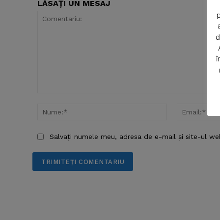
LĂSAȚI UN MESAJ
p
d
î
Comentariu:
Nume:*
SUBSCRIB
Salvați numele meu, adresa de e-mail și site-ul we