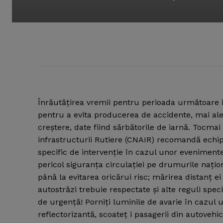
Înrăutăţirea vremii pentru perioada următoare 
pentru a evita producerea de accidente, mai ales
creştere, date fiind sărbătorile de iarnă.
Tocmai 
infrastructurii Rutiere (CNAIR) recomandă echi
specific de intervenţie în cazul unor evenimen
pericol siguranţa circulaţiei pe drumurile naţio
până la evitarea oricărui risc; mărirea distanţ e
autostrăzi trebuie respectate şi alte reguli speci
de urgenţă! Porniţi luminile de avarie în cazul 
reflectorizantă, scoateţ i pasagerii din autovehic