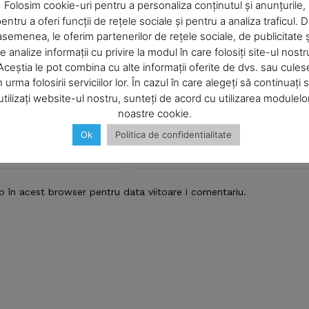
Company
Folosim cookie-uri pentru a personaliza conținutul și anunțurile,
entru a oferi funcții de rețele sociale și pentru a analiza traficul. 
asemenea, le oferim partenerilor de rețele sociale, de publicitate ș
About
e analize informații cu privire la modul în care folosiți site-ul nostr
Contact us
Aceștia le pot combina cu alte informații oferite de dvs. sau cules
Subscription Plans
n urma folosirii serviciilor lor. În cazul în care alegeți să continuați 
utilizați website-ul nostru, sunteți de acord cu utilizarea modulelo
My account
noastre cookie.
Ok
Politica de confidentialitate
Email:*
E NOW
b în acest browser pentru data viitoare i comentariu.