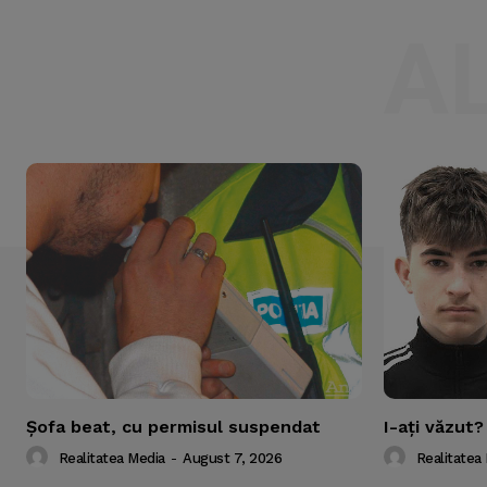
A
Şofa beat, cu permisul suspendat
I-aţi văzut?
Realitatea Media
-
August 7, 2026
Realitatea