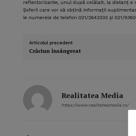
reflectorizante, unul după celălalt, la distanţ 
Şoferii care vor să obţină informaţii suplimenta
ie numerele de telefon 021/2643333 şi 021/9360
Articolul precedent
Crăciun însângerat
Realitatea Media
https://www.realitateamedia.ro/
News 
Magazin