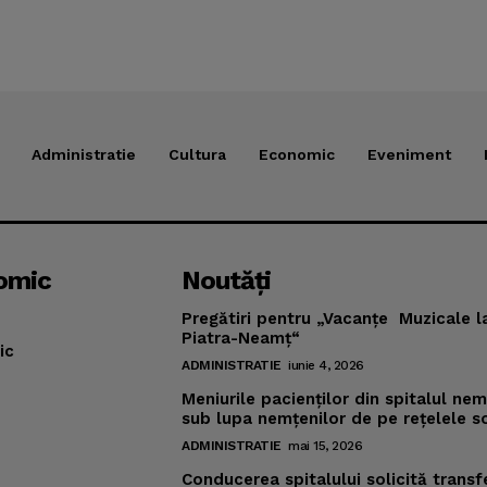
Administratie
Cultura
Economic
Eveniment
omic
Noutăţi
Pregătiri pentru „Vacanţe Muzicale l
Piatra-Neamţ“
ic
ADMINISTRATIE
iunie 4, 2026
Meniurile pacienţilor din spitalul ne
sub lupa nemţenilor de pe reţelele s
ADMINISTRATIE
mai 15, 2026
Conducerea spitalului solicită transf