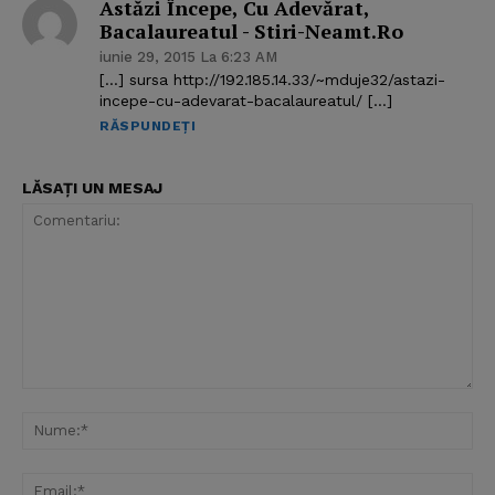
Astăzi Începe, Cu Adevărat,
Bacalaureatul - Stiri-Neamt.ro
iunie 29, 2015 La 6:23 AM
[…] sursa http://192.185.14.33/~mduje32/astazi-
incepe-cu-adevarat-bacalaureatul/ […]
RĂSPUNDEȚI
LĂSAȚI UN MESAJ
Comentariu:
Nu
Ema