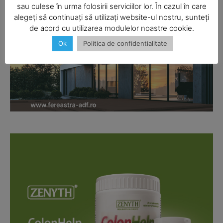
sau culese în urma folosirii serviciilor lor. În cazul în care
alegeți să continuați să utilizați website-ul nostru, sunteți
de acord cu utilizarea modulelor noastre cookie.
Ok
Politica de confidentialitate
Company
About
Contact us
Subscription Plans
My account