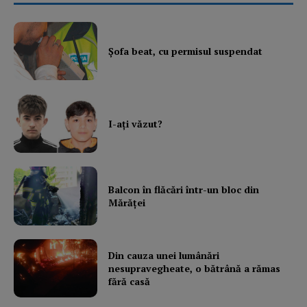
Şofa beat, cu permisul suspendat
I-aţi văzut?
Balcon în flăcări într-un bloc din
Mărăţei
Din cauza unei lumânări
nesupravegheate, o bătrână a rămas
fără casă