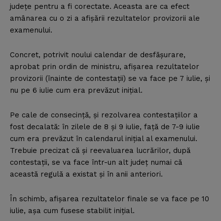
judeţe pentru a fi corectate. Aceasta are ca efect
amânarea cu o zi a afişării rezultatelor provizorii ale
examenului.
Concret, potrivit noului calendar de desfăşurare,
aprobat prin ordin de ministru, afişarea rezultatelor
provizorii (înainte de contestaţii) se va face pe 7 iulie, şi
nu pe 6 iulie cum era prevăzut iniţial.
Pe cale de consecinţă, şi rezolvarea contestaţiilor a
fost decalată: în zilele de 8 şi 9 iulie, faţă de 7-9 iulie
cum era prevăzut în calendarul iniţial al examenului.
Trebuie precizat că şi reevaluarea lucrărilor, după
contestaţii, se va face într-un alt judeţ numai că
această regulă a existat şi în anii anteriori.
În schimb, afişarea rezultatelor finale se va face pe 10
iulie, aşa cum fusese stabilit iniţial.