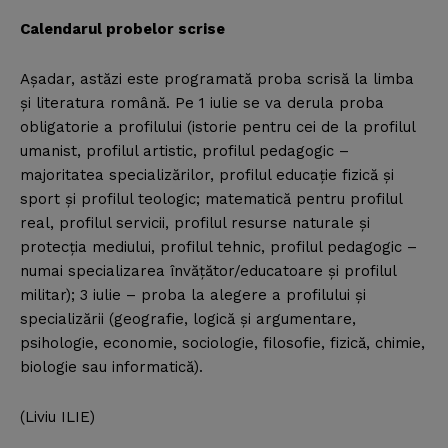
Calendarul probelor scrise
Aşadar, astăzi este programată proba scrisă la limba
şi literatura română. Pe 1 iulie se va derula proba
obligatorie a profilului (istorie pentru cei de la profilul
umanist, profilul artistic, profilul pedagogic –
majoritatea specializărilor, profilul educaţie fizică şi
sport şi profilul teologic; matematică pentru profilul
real, profilul servicii, profilul resurse naturale şi
protecţia mediului, profilul tehnic, profilul pedagogic –
numai specializarea învăţător/educatoare şi profilul
militar); 3 iulie – proba la alegere a profilului şi
specializării (geografie, logică şi argumentare,
psihologie, economie, sociologie, filosofie, fizică, chimie,
biologie sau informatică).
(Liviu ILIE)