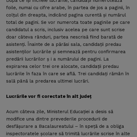
Dupa ce îşi încheie lucrările, candidaţii numerotează
foile, numai cu cifre arabe, în partea de jos a paginii, în
colţul din dreapta, indicând pagina curentă şi numărul
total de pagini. Se vor numerota toate paginile pe care
candidatul a scris, inclusiv acelea pe care sunt scrise
doar câteva rânduri, partea nescrisă fiind barată de
asistenţi. Înainte de a părăsi sala, candidaţii predau
asistenţilor lucrările şi semnează pentru confirmarea
predării lucrărilor ş i a numărului de pagini. La
expirarea celor trei ore alocate, candidaţii predau
lucrările în faza în care se află. Trei candidaţi rămân în
sală până la predarea ultimei lucrări.
Lucrările vor fi corectate în alt judeţ
Acum câteva zile, Ministerul Educaţiei a desis să
modifice una dintre prevederile procedurii de
desfăşurare a Bacalaureatului – în speţă de a obliga
inspectoratele şcolare să trimită lucrările scrise în alte