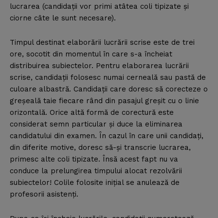
lucrarea (candidaţii vor primi atâtea coli tipizate şi
ciorne câte le sunt necesare).
Timpul destinat elaborării lucrării scrise este de trei
ore, socotit din momentul în care s-a încheiat
distribuirea subiectelor. Pentru elaborarea lucrării
scrise, candidaţii folosesc numai cerneală sau pastă de
culoare albastră. Candidaţii care doresc să corecteze o
greşeală taie fiecare rând din pasajul greşit cu o linie
orizontală. Orice altă formă de corectură este
considerat semn particular şi duce la eliminarea
candidatului din examen. În cazul în care unii candidaţi,
din diferite motive, doresc să-şi transcrie lucrarea,
primesc alte coli tipizate. Însă acest fapt nu va
conduce la prelungirea timpului alocat rezolvării
subiectelor! Colile folosite iniţial se anulează de
profesorii asistenţi.