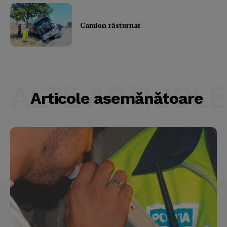
Camion răsturnat
ALTE ARTICOLE
Articole asemănătoare