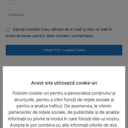
Web
Salvați numele meu, adresa de e-mail și site-ul web în
acest browser pentru data viitoare i comentariu.
News Week
Magazine PRO
Acest site utilizează cookie-uri
Folosim cookie-uri pentru a personaliza conținutul și
anunțurile, pentru a oferi funcții de rețele sociale și
pentru a analiza traficul. De asemenea, le oferim
partenerilor de rețele sociale, de publicitate și de analize
informații cu privire la modul în care folosiți site-ul nostru.
Aceștia le pot combina cu alte informații oferite de dvs.
SUBSCRIBE NOW