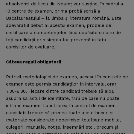
absolvenţii de liceu din Neamţ vor susţine, în cadrul a
13 centre de examen, prima probă scrisă a
Bacalaureatului – la limba şi literatura română. Este
adevăratul debut al acestui examen, probele de
certificare a competenţelor fiind depăşite cu brio de
toţi candidaţii prin simpla lor prezenţă în faţa
comisiilor de evaluare.
Câteva reguli obligatorii
Potrivit metodologiei de examen, accesul în centrele de
examen este permis candidaţilor în intervalul orar
7.30-8.30. Fiecare dintre candidaţi trebuie să aibă
asupra sa actul de identitate, fără de care nu poate
intra în examen! La intrarea în centrul de examen,
candidaţii trebuie să predea toate acele bunuri şi
materiale considerate nepermise: telefoane mobile,
culegeri, manuale, notiţe, însemnări etc., precum şi