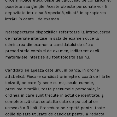
orice mijloace electronice de calcul sau de comunicare,
poşetele sau genţile. Aceste obiecte personale vor fi
depozitate într-o sală specială, situată în apropierea
intrării în centrul de examen.
Nerespectarea dispoziţiilor referitoare la introducerea
de materiale interzise în sala de examen duce la
eliminarea din examen a candidatului de către
preşedintele comisiei de examen, indiferent dacă
materialele interzise au fost folosite sau nu.
Candidaţii se aşează câte unul în bancă, în ordine
alfabetică. Fiecare candidat primeşte o coală de hârtie
tipizată, pe care îşi scrie cu majuscule numele,
prenumele tatălui, toate prenumele personale, în
ordinea în care sunt trecute în actul de identitate, şi
completează citeţ celelalte date de pe colţul ce
urmează a fi lipit. Procedura se repetă pentru toate
colile tipizate utilizate de candidat pentru a redacta