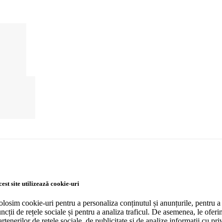
est site utilizează cookie-uri
olosim cookie-uri pentru a personaliza conținutul și anunțurile, pentru a 
uncții de rețele sociale și pentru a analiza traficul. De asemenea, le ofer
artenerilor de rețele sociale, de publicitate și de analize informații cu priv