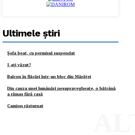
Ultimele ştiri
Şofa beat, cu permisul suspendat
I-aţi văzut?
Balcon în flăcări într-un bloc din Mărăţei
Din cauza unei lumânări nesupravegheate, o bătrână
a rămas fără casă
Camion răsturnat
AL