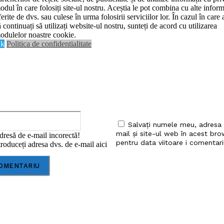
odul în care folosiți site-ul nostru. Aceștia le pot combina cu alte inform
ferite de dvs. sau culese în urma folosirii serviciilor lor. În cazul în care 
iu:
ă continuați să utilizați website-ul nostru, sunteți de acord cu utilizarea
odulelor noastre cookie.
k
Politica de confidentialitate
Email:*
Salvați numele meu, adresa
mail și site-ul web în acest bro
dresă de e-mail incorectă!
pentru data viitoare i comentari
roduceți adresa dvs. de e-mail aici