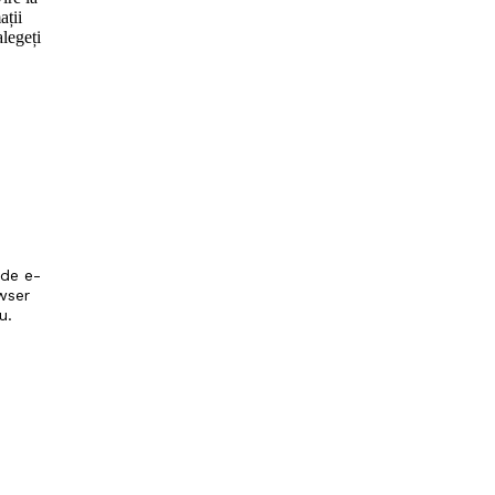
ații
alegeți
 de e-
wser
u.