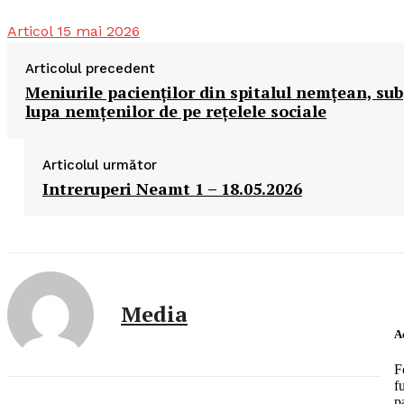
Articol 15 mai 2026
Articolul precedent
Meniurile pacienţilor din spitalul nemţean, sub
lupa nemţenilor de pe reţelele sociale
Articolul următor
Intreruperi Neamt 1 – 18.05.2026
Media
Ac
F
f
p