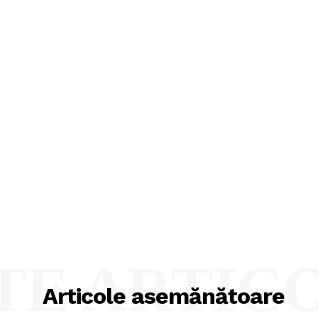
TE ARTIC
Articole asemănătoare