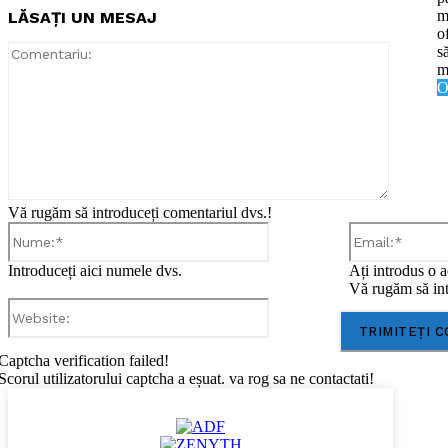
m
LĂSAȚI UN MESAJ
o
Comentar
s
m
O
Vă rugăm să introduceți comentariul dvs.!
Nume:*
Introduceți aici numele dvs.
Ați introdus o a
Vă rugăm să int
Website:
Captcha verification failed!
Scorul utilizatorului captcha a eșuat. va rog sa ne contactati!