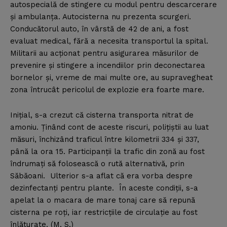
autospecială de stingere cu modul pentru descarcerare
şi ambulanţa. Autocisterna nu prezenta scurgeri.
Conducătorul auto, în vârstă de 42 de ani, a fost
evaluat medical, fără a necesita transportul la spital.
Militarii au acţionat pentru asigurarea măsurilor de
prevenire şi stingere a incendiilor prin deconectarea
bornelor şi, vreme de mai multe ore, au supravegheat
zona întrucât pericolul de explozie era foarte mare.
Iniţial, s-a crezut că cisterna transporta nitrat de
amoniu. Ţinând cont de aceste riscuri, poliţiştii au luat
măsuri, închizând traficul între kilometrii 334 şi 337,
până la ora 15. Participanţii la trafic din zonă au fost
îndrumaţi să folosească o rută alternativă, prin
Săbăoani. Ulterior s-a aflat că era vorba despre
dezinfectanţi pentru plante. În aceste condiţii, s-a
apelat la o macara de mare tonaj care să repună
cisterna pe roţi, iar restricţiile de circulaţie au fost
înlăturate. (M. S.)