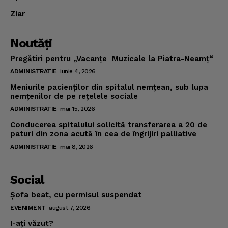
Ziar
Noutăţi
Pregătiri pentru „Vacanţe Muzicale la Piatra-Neamţ“
ADMINISTRATIE
iunie 4, 2026
Meniurile pacienţilor din spitalul nemţean, sub lupa
nemţenilor de pe reţelele sociale
ADMINISTRATIE
mai 15, 2026
Conducerea spitalului solicită transferarea a 20 de
paturi din zona acută în cea de îngrijiri palliative
ADMINISTRATIE
mai 8, 2026
Social
Şofa beat, cu permisul suspendat
EVENIMENT
august 7, 2026
I-aţi văzut?