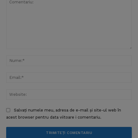
Comentariu:
Nu
Ema
Web
Salvați numele meu, adresa de e-mail și site-ul web în
acest browser pentru data viitoare i comentariu.