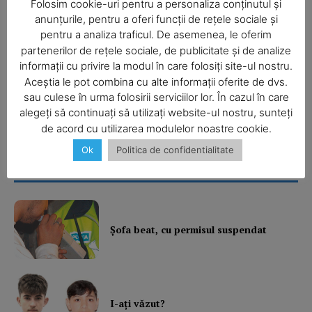
Folosim cookie-uri pentru a personaliza conținutul și
anunțurile, pentru a oferi funcții de rețele sociale și
pentru a analiza traficul. De asemenea, le oferim
partenerilor de rețele sociale, de publicitate și de analize
informații cu privire la modul în care folosiți site-ul nostru.
Aceștia le pot combina cu alte informații oferite de dvs.
SUBSCRIBE NOW
sau culese în urma folosirii serviciilor lor. În cazul în care
alegeți să continuați să utilizați website-ul nostru, sunteți
de acord cu utilizarea modulelor noastre cookie.
Ok
Politica de confidentialitate
Company
Ultimele ştiri
About
Contact us
Şofa beat, cu permisul suspendat
Subscription Plans
My account
I-aţi văzut?