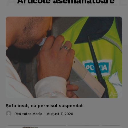
Articole asemănătoare
Şofa beat, cu permisul suspendat
Realitatea Media
-
August 7, 2026