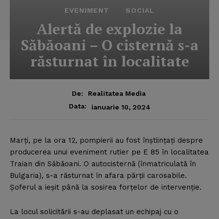
EVENIMENT
SOCIAL
Alertă de explozie la
Săbăoani – O cisternă s-a
răsturnat în localitate
De:
Realitatea Media
Data:
ianuarie 10, 2024
Marţi, pe la ora 12, pompierii au fost înştiinţaţi despre
producerea unui eveniment rutier pe E 85 în localitatea
Traian din Săbăoani. O autocisternă (înmatriculată în
Bulgaria), s-a răsturnat în afara părţii carosabile.
Şoferul a ieşit până la sosirea forţelor de intervenţie.
La locul solicitării s-au deplasat un echipaj cu o