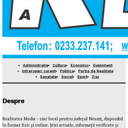
Administratie
Cultura
Economic
Eveniment
Intreruperi curent
Politica
Portia de Realitate
Sanatate
Social
Sport
Ziar
Despre
Realitatea Media – ziar local pentru județul Neamț, disponibil
în format fizic și online. Știri actuale, informații verificate și