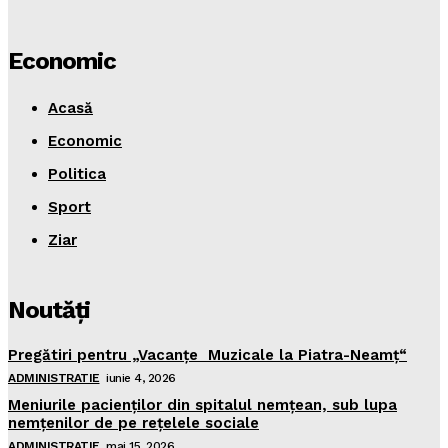
Economic
Acasă
Economic
Politica
Sport
Ziar
Noutăţi
Pregătiri pentru „Vacanţe Muzicale la Piatra-Neamţ“
ADMINISTRATIE
iunie 4, 2026
Meniurile pacienţilor din spitalul nemţean, sub lupa
nemţenilor de pe reţelele sociale
ADMINISTRATIE
mai 15, 2026