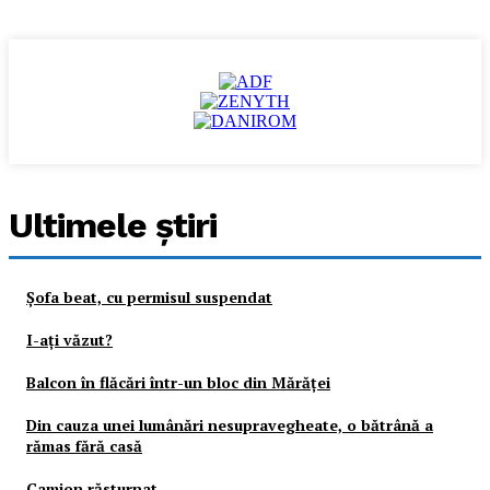
Ultimele ştiri
Şofa beat, cu permisul suspendat
I-aţi văzut?
Balcon în flăcări într-un bloc din Mărăţei
Din cauza unei lumânări nesupravegheate, o bătrână a
rămas fără casă
Camion răsturnat