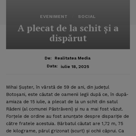
EVENIMENT
SOCIAL
A plecat de la schit şi a
dispărut
De:
Realitatea Media
Data:
iulie 18, 2025
Mihai Şuşter, în vârstă de 59 de ani, din judeţul
Botoşani, este căutat de oamenii legii după ce, în după-
amiaza de 15 iulie, a plecat de la un schit din satul
Rădeni (al comunei Păstrăveni) şi nu a mai fost văzut.
Forţele de ordine au fost anunţate despre dispariţie de
către fratele acestuia. Bărbatul căutat are 1,72 m, 75
de kilograme, părul grizonat (scurt) şi ochii căprui. Ca