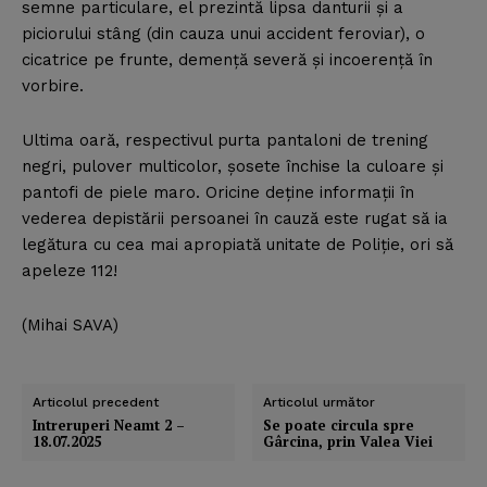
semne particulare, el prezintă lipsa danturii şi a
piciorului stâng (din cauza unui accident feroviar), o
cicatrice pe frunte, demenţă severă şi incoerenţă în
vorbire.
Ultima oară, respectivul purta pantaloni de trening
negri, pulover multicolor, şosete închise la culoare şi
pantofi de piele maro. Oricine deţine informaţii în
vederea depistării persoanei în cauză este rugat să ia
legătura cu cea mai apropiată unitate de Poliţie, ori să
apeleze 112!
(Mihai SAVA)
Articolul precedent
Articolul următor
Intreruperi Neamt 2 –
Se poate circula spre
18.07.2025
Gârcina, prin Valea Viei