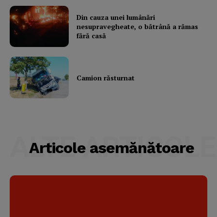
Din cauza unei lumânări
nesupravegheate, o bătrână a rămas
fără casă
Camion răsturnat
ALTE ARTICOLE
Articole asemănătoare