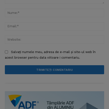
Comentariu:
Nu
Ema
Web
Salvați numele meu, adresa de e-mail și site-ul web în
acest browser pentru data viitoare i comentariu.