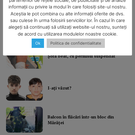
partenerilor de rețele sociale, de publicitate și de analize
informații cu privire la modul în care folosiți site-ul nostru.
Aceștia le pot combina cu alte informații oferite de dvs.
SUBSCRIBE NOW
sau culese în urma folosirii serviciilor lor. În cazul în care
Ultimele ştiri
alegeți să continuați să utilizați website-ul nostru, sunteți
de acord cu utilizarea modulelor noastre cookie.
Ok
Politica de confidentialitate
Company
Şofa beat, cu permisul suspendat
About
Contact us
Subscription Plans
I-aţi văzut?
My account
Balcon în flăcări într-un bloc din
Mărăţei