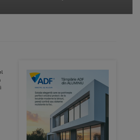
el
n
i