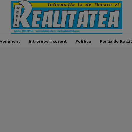
veniment
Intreruperi curent
Politica
Portia de Reali