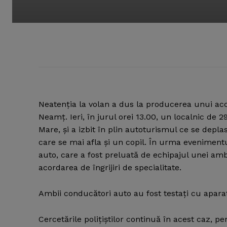
Neatenţia la volan a dus la producerea unui acc
Neamţ.
Ieri, în jurul orei 13.00, un localnic d
Mare, şi a izbit în plin autoturismul ce se depla
care se mai afla şi un copil. În urma eveniment
auto, care a fost preluată de echipajul unei a
acordarea de îngrijiri de specialitate.
Ambii conducători auto au fost testaţi cu aparatu
Cercetările poliţiştilor continuă în acest caz, p