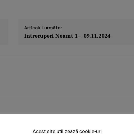
Articolul următor
Intreruperi Neamt 1 – 09.11.2024
Week
e PRO
Acest site utilizează cookie-uri