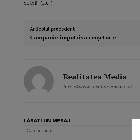
culpă. (C.C.)
Articolul precedent
Campanie împotriva cerşetoriei
Realitatea Media
https://www.realitateamedia.ro/
LĂSAȚI UN MESAJ
News 
Magazin