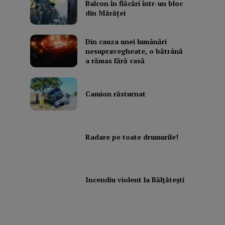
Balcon în flăcări într-un bloc
din Mărăţei
Din cauza unei lumânări
nesupravegheate, o bătrână
a rămas fără casă
Camion răsturnat
Radare pe toate drumurile!
Incendiu violent la Bălţăteşti