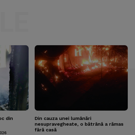
LE
oc din
Din cauza unei lumânări
nesupravegheate, o bătrână a rămas
fără casă
2026