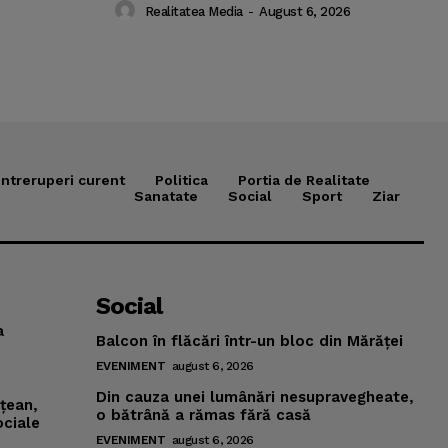
Realitatea Media
-
August 6, 2026
Intreruperi curent
Politica
Portia de Realitate
Sanatate
Social
Sport
Ziar
Social
a
Balcon în flăcări într-un bloc din Mărăţei
EVENIMENT
august 6, 2026
Din cauza unei lumânări nesupravegheate,
mţean,
o bătrână a rămas fără casă
ociale
EVENIMENT
august 6, 2026