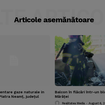
LTE ARTICO
Articole asemănătoare
mentare gaze naturale in
Balcon în flăcări într-un bl
Piatra Neamț, județul
Mărăţei
Realitatea Media
-
August 6, 