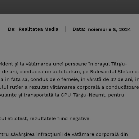
De:
Realitatea Media
Data:
noiembrie 8, 2024
ident şi la vătămarea unei persoane în oraşul Târgu-
e 29 de ani, conducea un autoturism, pe Bulevardul Ştefan c
sa în faţa sa, condus de o femeie, în vârstă de 32 de ani, î
ului rutier a rezultat vătămarea corporală a conducătoare
mbulanţe şi transportată la CPU Târgu-Neamţ, pentru
l etilotest, rezultatele fiind negative.
entru săvârşirea infracţiunii de vătămare corporală din