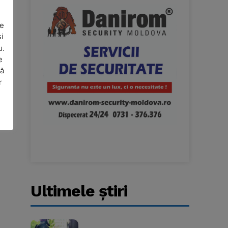
De
i
u.
e
să
Website:
r
Ultimele ştiri