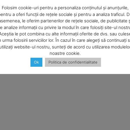
Company
Folosim cookie-uri pentru a personaliza conținutul și anunțurile,
entru a oferi funcții de rețele sociale și pentru a analiza traficul. 
asemenea, le oferim partenerilor de rețele sociale, de publicitate ș
About
e analize informații cu privire la modul în care folosiți site-ul nostr
Contact us
Aceștia le pot combina cu alte informații oferite de dvs. sau cules
Subscription Plans
n urma folosirii serviciilor lor. În cazul în care alegeți să continuați 
Email:*
utilizați website-ul nostru, sunteți de acord cu utilizarea modulelo
My account
noastre cookie.
b în acest browser pentru data viitoare i comentariu.
Ok
Politica de confidentialitate
E NOW