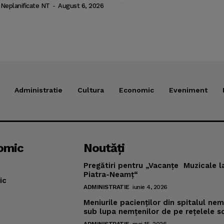
 Neplanificate NT
-
August 6, 2026
Administratie
Cultura
Economic
Eveniment
omic
Noutăţi
Pregătiri pentru „Vacanţe Muzicale l
Piatra-Neamţ“
ic
ADMINISTRATIE
iunie 4, 2026
Meniurile pacienţilor din spitalul ne
sub lupa nemţenilor de pe reţelele s