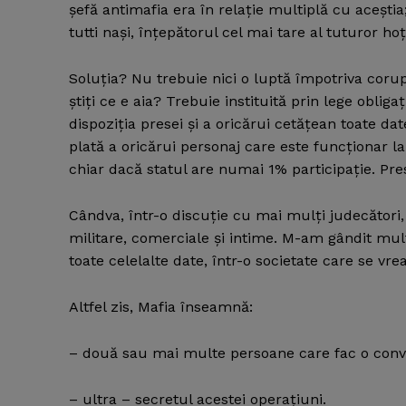
şefă antimafia era în relaţie multiplă cu aceştia;
tutti naşi, înţepătorul cel mai tare al tuturor hoţi
Soluţia? Nu trebuie nici o luptă împotriva coru
ştiţi ce e aia? Trebuie instituită prin lege obli
dispoziţia presei şi a oricărui cetăţean toate d
plată a oricărui personaj care este funcţionar la
chiar dacă statul are numai 1% participaţie. Pre
Cândva, într-o discuţie cu mai mulţi judecători, u
militare, comerciale şi intime. M-am gândit mult,
toate celelalte date, într-o societate care se vr
Altfel zis, Mafia înseamnă:
– două sau mai multe persoane care fac o conve
– ultra – secretul acestei operaţiuni.