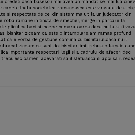
.ce credeti daca basescu mai avea un mandat se mai lua cine
te capete.toata societatea romaneasca este virusata de a ciup
ate si respectate de cei din sistem.ma uit la un judecator din
e roba,ramane in tinuta de smecher,merge in parcare la
ate plicul cu bani si incepe numaratoarea.daca nu la-si fi vazu
iasi bisnitar ziceam ca este o intamplare,am ramas profund
lat ca e vorba de gestiune comuna cu bisnitarul.daca nu il
bracat ziceam ca sunt doi bisnitari.imi trebuia o lamaie can
lica importanta respectarii legii si a cadrului de afaceri.deci
trebuiesc oameni adevarati sa il slefuiasca si apoi sa il redea