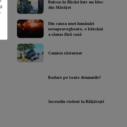
e
Balcon în flăcări într-un bloc
să
din Mărăţei
r
Din cauza unei lumânări
nesupravegheate, o bătrână
a rămas fără casă
Camion răsturnat
Radare pe toate drumurile!
Incendiu violent la Bălţăteşti