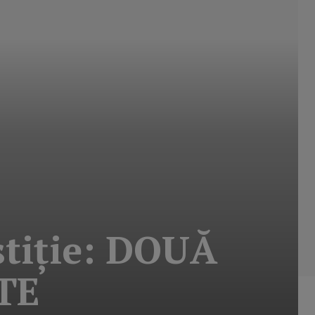
ustiţie: DOUĂ
TE