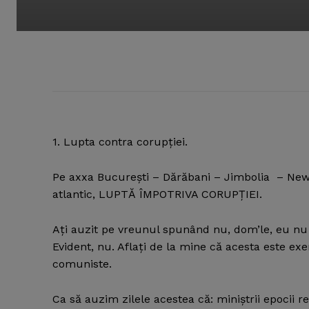
1. Lupta contra corupţiei.
Pe axxa Bucureşti – Dărăbani – Jimbolia – New 
atlantic, LUPTĂ ÎMPOTRIVA CORUPŢIEI.
Aţi auzit pe vreunul spunând nu, dom’le, eu nu 
Evident, nu. Aflaţi de la mine că acesta este exem
comuniste.
Ca să auzim zilele acestea că: miniştrii epocii 