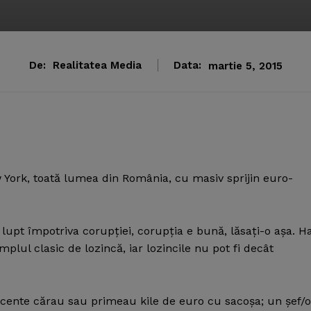
De:
Realitatea Media
Data:
martie 5, 2015
York, toată lumea din România, cu masiv sprijin euro-
lupt împotriva corupţiei, corupţia e bună, lăsaţi-o aşa. H
plul clasic de lozincă, iar lozincile nu pot fi decât
recente cărau sau primeau kile de euro cu sacoşa; un şef/o