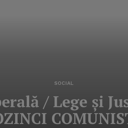
SOCIAL
berală / Lege şi J
OZINCI COMUNIS