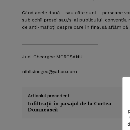
Când acele două – sau câte sunt – persoane vor f
sub ochii presei sau/şi al publicului, convenţia 
de anti-mafioţi despre care în final să aflăm că 
_____________________________
Jud. Gheorghe MOROŞANU
nihilsinegeo@yahoo.com
News 
Magazin
Articolul precedent
Infiltraţii în pasajul de la Curtea
Domnească
p
d