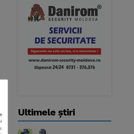
Ultimele ştiri
De
i
u.