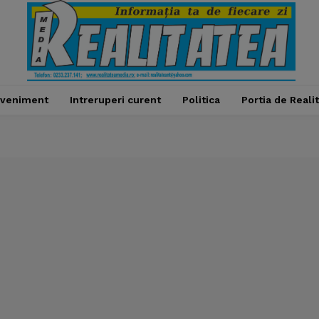
veniment
Intreruperi curent
Politica
Portia de Reali