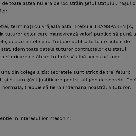
 de toate astea nu era de loc străin şeful statului, naşul d
lor.
pţiei, terminaţi cu vrăjeala asta. Trebuie TRANSPARENŢĂ,
gaţia tuturor celor care manevrează valori publice să pună l
atele, documentele etc. Trebuie publicate toate actele de
 stat. Idem toate datele tuturor contractelor cu statul,
sa şi oricare cetăţean trebuie să aibă acces oriunde.
na din colege a zis: secretele sunt strict de trei feluri:
 şi nu am găsit justificare pentru alt gen de secrete. Deci
ea normală, trebuie să fie la îndemâna noastră, a tuturor.
nţie în interesul lor meschin;