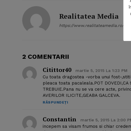
î
Realitatea Media
https://www.realitateamedia.ro/
SUBSCRIB
2 COMENTARII
Citittor40
martie 5, 2015 La 1:23 PM
Cu toata dragostea -vorba unui fost-,stiti
pleaca toata pacaleala.POT DOVEDI,C
TREBUIE.Pana nu se va cere acte, priv
AVERILOR ILICITE,GEABA GALCEVA.
RĂSPUNDEȚI
Constantin
martie 5, 2015 La 2:00 
incepem sa visam frumos si chiar credem 