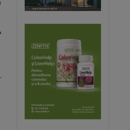
i
a
,