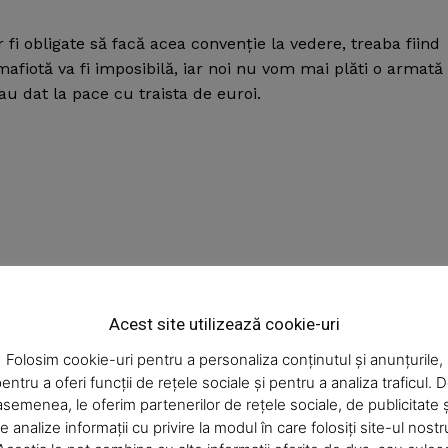
i obligate să facă acea convenţie la vedere, treaba fiind
mafiotă va fi imposibilă, iar noi nu vom mai plăti o armată
au dat la pace cu traista de euroi.
Week
e PRO
Acest site utilizează cookie-uri
Articolul următor
Company
Măiestrie răsplătită cu diplomă de
Folosim cookie-uri pentru a personaliza conținutul și anunțurile,
excelenţă
entru a oferi funcții de rețele sociale și pentru a analiza traficul. 
asemenea, le oferim partenerilor de rețele sociale, de publicitate ș
About
e analize informații cu privire la modul în care folosiți site-ul nostr
Contact us