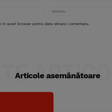
Email:*
b în acest browser pentru data viitoare i comentariu.
LTE ARTICO
Articole asemănătoare