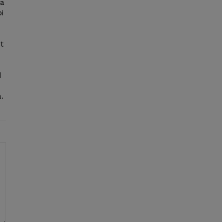
va
i
t
d
.