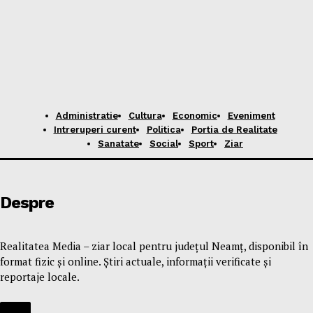
Administratie
Cultura
Economic
Eveniment
Intreruperi curent
Politica
Portia de Realitate
Sanatate
Social
Sport
Ziar
Despre
Realitatea Media – ziar local pentru județul Neamț, disponibil în
format fizic și online. Știri actuale, informații verificate și
reportaje locale.