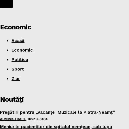
Economic
Acasă
Economic
Politica
Sport
Ziar
Noutăţi
Pregătiri pentru „Vacanţe Muzicale la Piatra-Neamţ“
ADMINISTRATIE
iunie 4, 2026
Meniurile pacienţilor din spitalul nemţean, sub lupa