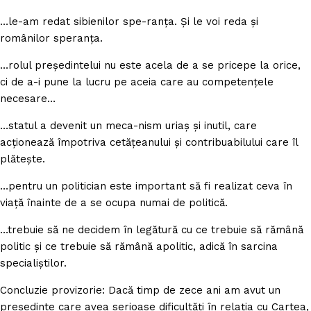
…le-am redat sibienilor spe-ranţa. Şi le voi reda şi
românilor speranţa.
…rolul preşedintelui nu este acela de a se pricepe la orice,
ci de a-i pune la lucru pe aceia care au competenţele
necesare…
…statul a devenit un meca-nism uriaş şi inutil, care
acţionează împotriva cetăţeanului şi contribuabilului care îl
plăteşte.
…pentru un politician este important să fi realizat ceva în
viaţă înainte de a se ocupa numai de politică.
…trebuie să ne decidem în legătură cu ce trebuie să rămână
politic şi ce trebuie să rămână apolitic, adică în sarcina
specialiştilor.
Concluzie provizorie: Dacă timp de zece ani am avut un
preşedinte care avea serioase dificultăţi în relaţia cu Cartea,