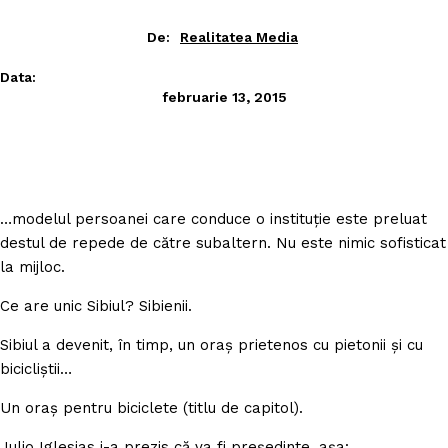
De:
Realitatea Media
Data:
februarie 13, 2015
…modelul persoanei care conduce o instituţie este preluat
destul de repede de către subaltern. Nu este nimic sofisticat
la mijloc.
Ce are unic Sibiul? Sibienii.
Sibiul a devenit, în timp, un oraş prietenos cu pietonii şi cu
bicicliştii…
Un oraş pentru biciclete (titlu de capitol).
Julio Iglesias i-a prezis că va fi preşedinte, aşa: