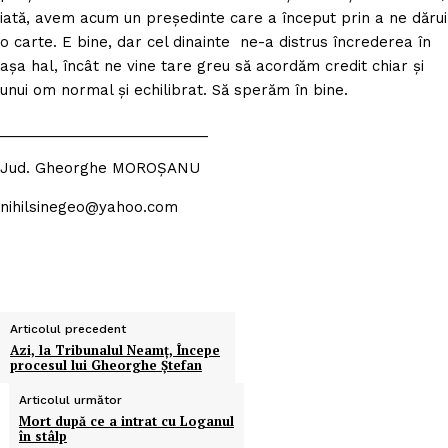
iată, avem acum un preşedinte care a început prin a ne dărui
o carte. E bine, dar cel dinainte ne-a distrus încrederea în
aşa hal, încât ne vine tare greu să acordăm credit chiar şi
unui om normal şi echilibrat. Să sperăm în bine.
__________________________
Jud. Gheorghe MOROŞANU
nihilsinegeo@yahoo.com
Articolul precedent
Azi, la Tribunalul Neamţ, Începe
procesul lui Gheorghe Ştefan
Articolul următor
Mort după ce a intrat cu Loganul
în stâlp