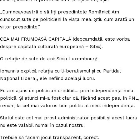
„Dumneavoastră o să fiţi preşedintele României! Am
cunoscut sute de politicieni la viaţa mea. Ştiu cum arată un
viitor preşedinte.“
CEA MAI FRUMOASĂ CAPITALĂ (deocamdată, este vorba
despre capitala culturală europeană – Sibiu).
O relaţie de sute de ani: Sibiu-Luxembourg.
Iohannis explică relaţia cu li-beralismul şi cu Partidul
Naţional Liberal, ele nefiind acelaşi lucru.
Eu am ajuns un politician credibil… prin independenţa mea
politică. Şi atunci mi-a fost clar că, făcând acest pas, în PNL,
renunţ la cel mai valoros bun politic al meu: independenţa.
Statul este cel mai prost administrator posibil şi acest lucru
nu este valabil numai în cazul nostru.
Trebuie să facem jocul transparent, corect.