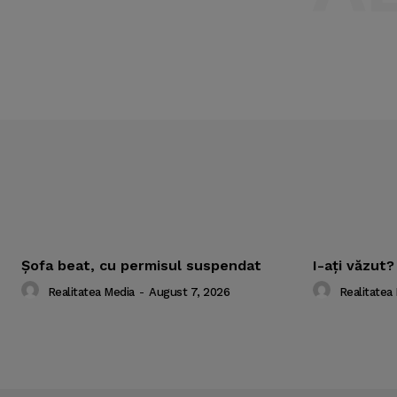
Şofa beat, cu permisul suspendat
I-aţi văzut?
Realitatea Media
-
August 7, 2026
Realitatea