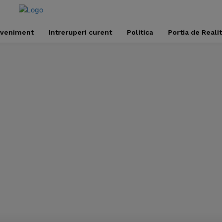
veniment
Intreruperi curent
Politica
Portia de Reali