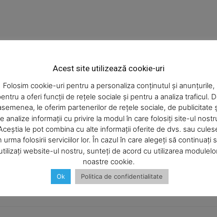
Articolul următor
Acest site utilizează cookie-uri
Intreruperi Neamt 12.01.2024
Folosim cookie-uri pentru a personaliza conținutul și anunțurile,
entru a oferi funcții de rețele sociale și pentru a analiza traficul. 
asemenea, le oferim partenerilor de rețele sociale, de publicitate ș
e analize informații cu privire la modul în care folosiți site-ul nostr
Aceștia le pot combina cu alte informații oferite de dvs. sau cules
n urma folosirii serviciilor lor. În cazul în care alegeți să continuați 
utilizați website-ul nostru, sunteți de acord cu utilizarea modulelo
noastre cookie.
Ok
Politica de confidentialitate