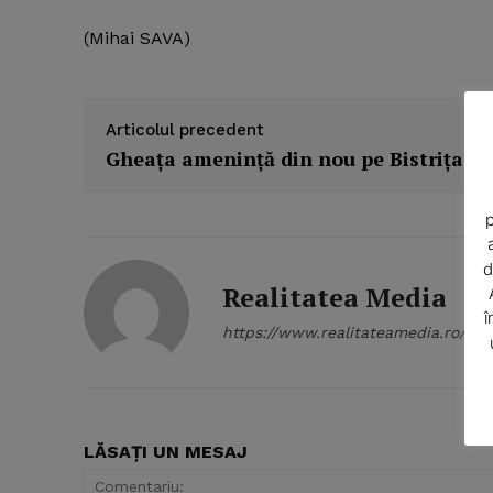
(Mihai SAVA)
Articolul precedent
Gheaţa ameninţă din nou pe Bistriţa
p
d
Realitatea Media
î
https://www.realitateamedia.ro/
LĂSAȚI UN MESAJ