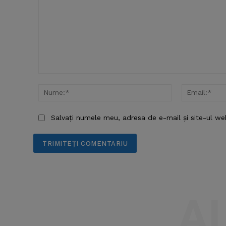
Comentariu:
Nume:*
Salvați numele meu, adresa de e-mail și site-ul we
A