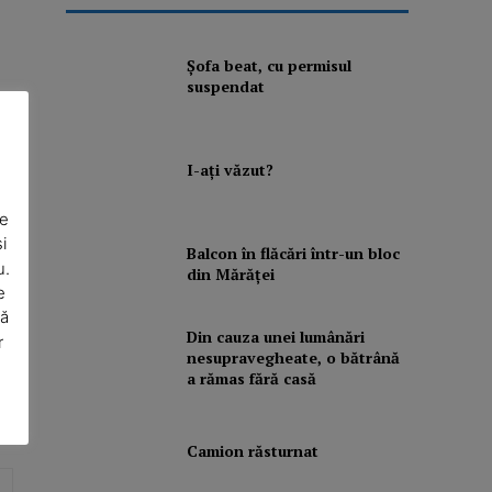
Şofa beat, cu permisul
suspendat
I-aţi văzut?
De
i
Balcon în flăcări într-un bloc
u.
din Mărăţei
e
să
Din cauza unei lumânări
r
nesupravegheate, o bătrână
a rămas fără casă
Camion răsturnat