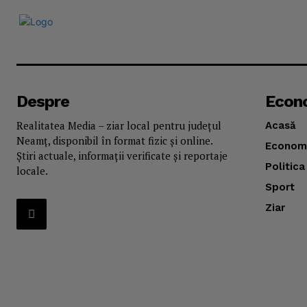
Despre
Econ
Realitatea Media – ziar local pentru județul
Acasă
Neamț, disponibil în format fizic și online.
Econom
Știri actuale, informații verificate și reportaje
Politica
locale.
Sport
Ziar