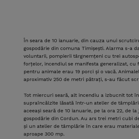
În seara de 10 ianuarie, din cauza unui scrutcirc
gospodărie din comuna Timişeşti. Alarma s-a dat 
voluntarii, pompierii târgnemţeni cu trei autos
forţelor, incendiul se manifesta generalizat, cu f
pentru animale erau 19 porci şi o vacă. Animalel
aproximativ 250 de metri pătraţi, s-au făcut scr
Tot miercuri seară, alt incendiu a izbucnit tot 
supraîncălzite lăsată într-un atelier de tâmplăr
aceeaşi seară de 10 ianuarie, pe la ora 22, de la 
gospodărie din Cordun. Au ars trei metri cubi d
şi un atelier de tâmplărie în care erau materia
aproape 300 mp.