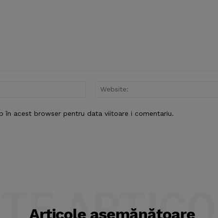
Email:*
b în acest browser pentru data viitoare i comentariu.
LTE ARTICO
Articole asemănătoare