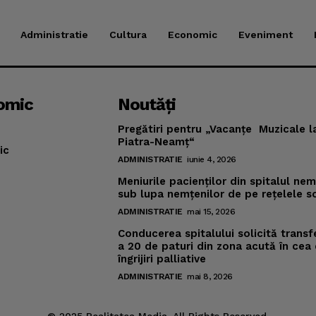
Administratie
Cultura
Economic
Eveniment
omic
Noutăţi
Pregătiri pentru „Vacanţe Muzicale l
Piatra-Neamţ“
ic
ADMINISTRATIE
iunie 4, 2026
Meniurile pacienţilor din spitalul ne
sub lupa nemţenilor de pe reţelele s
ADMINISTRATIE
mai 15, 2026
Conducerea spitalului solicită transf
a 20 de paturi din zona acută în cea
îngrijiri palliative
ADMINISTRATIE
mai 8, 2026