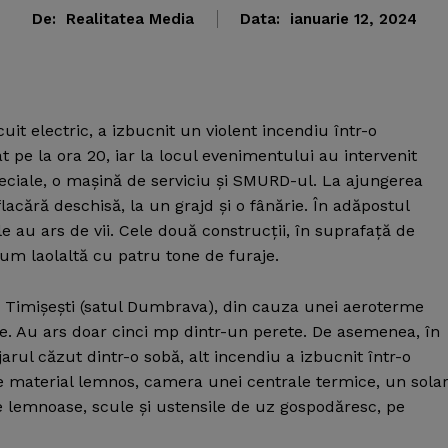
De:
Realitatea Media
Data:
ianuarie 12, 2024
uit electric, a izbucnit un violent incendiu într-o
pe la ora 20, iar la locul evenimentului au intervenit
peciale, o maşină de serviciu şi SMURD-ul. La ajungerea
lacără deschisă, la un grajd şi o fânărie. În adăpostul
e au ars de vii. Cele două construcţii, în suprafaţă de
um laolaltă cu patru tone de furaje.
în Timişeşti (satul Dumbrava), din cauza unei aeroterme
ie. Au ars doar cinci mp dintr-un perete. De asemenea, în
jarul căzut dintr-o sobă, alt incendiu a izbucnit într-o
e material lemnos, camera unei centrale termice, un sola
le lemnoase, scule şi ustensile de uz gospodăresc, pe