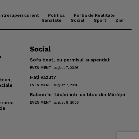
Intreruperi curent
Politica
Portia de Realitate
Sanatate
Social
Sport
Ziar
Social
a
Şofa beat, cu permisul suspendat
EVENIMENT
august 7, 2026
I-aţi văzut?
mţean,
ociale
EVENIMENT
august 7, 2026
Balcon în flăcări într-un bloc din Mărăţei
erarea
EVENIMENT
august 6, 2026
 de