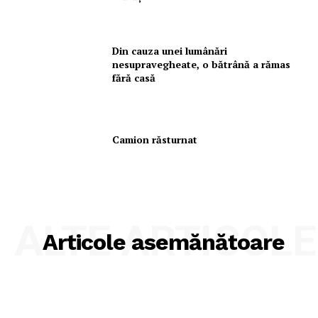
Din cauza unei lumânări
nesupravegheate, o bătrână a rămas
fără casă
Camion răsturnat
ALTE ARTICOLE
Articole asemănătoare