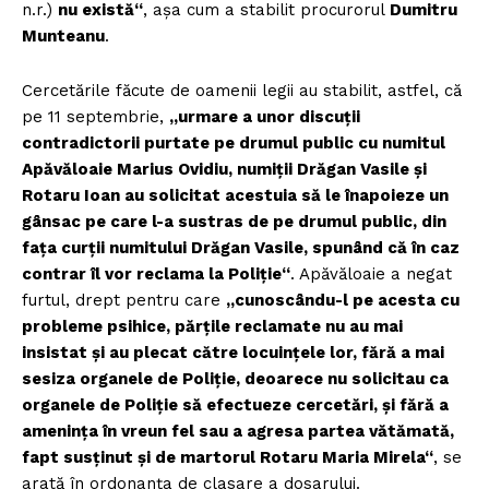
n.r.)
nu există“
, aşa cum a stabilit procurorul
Dumitru
Munteanu
.
Cercetările făcute de oamenii legii au stabilit, astfel, că
pe 11 sep­tembrie,
„urmare a unor discuţii
contradictorii purtate pe drumul public cu numitul
Apăvăloaie Marius Ovidiu, numiţii Drăgan Vasile şi
Rotaru Ioan au solicitat acestuia să le înapoieze un
gânsac pe care l-a sustras de pe drumul public, din
faţa curţii numitului
Drăgan Vasile, spunând că în caz
con­trar îl vor reclama la Poliţie“
. Apăvăloaie a negat
furtul, drept pentru care
„cunoscându-l pe acesta cu
prob­leme psihice, părţile reclamate nu au mai
insistat şi au plecat către locuinţele lor, fără a mai
sesiza organele de Poliţie, deoarece nu solicitau ca
organele de Poliţie să efectueze cercetări, şi fără a
ameninţa în vreun fel sau a agresa partea vătămată,
fapt susţinut şi de mar­torul Rotaru Maria Mirela“
, se
arată în ordonanţa de clasare a dosarului.