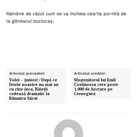
Rămâne de văzut cum se va încheia cearta pornită de
la gânsacul buclucaş.
Articolul precedent
Articolul următor
Volei – juniori / După ce
Moştenitorul lui Emil
fetele noastre nu mai au
Costinescu cere peste
cu cine juca, Băieţii
1.000 de hectare pe
cedează dramatic la
Cernegura
Râmnicu Sărat