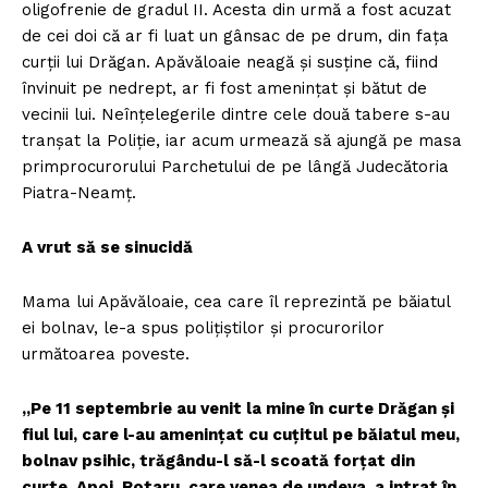
oligofrenie de gradul II. Acesta din urmă a fost acuzat
de cei doi că ar fi luat un gânsac de pe drum, din faţa
curţii lui Drăgan. Apăvăloaie neagă şi susţine că, fiind
învi­nuit pe nedrept, ar fi fost ameninţat şi bătut de
vecinii lui. Neînţelegerile dintre cele două tabere s-au
tranşat la Poliţie, iar acum urmează să ajungă pe masa
prim­procurorului Parchetului de pe lângă Judecătoria
Piatra-Neamţ.
A vrut să se sinucidă
Mama lui Apăvăloaie, cea care îl reprezintă pe băiatul
ei bolnav, le-a spus poliţiştilor şi procurorilor
următoarea poveste.
„Pe 11 septembrie au venit la mine în curte Drăgan şi
fiul lui, care l-au ameninţat cu cuţitul pe băiatul meu,
bol­nav psihic, trăgându-l să-l scoată forţat din
curte. Apoi, Rotaru, care venea de undeva, a intrat în