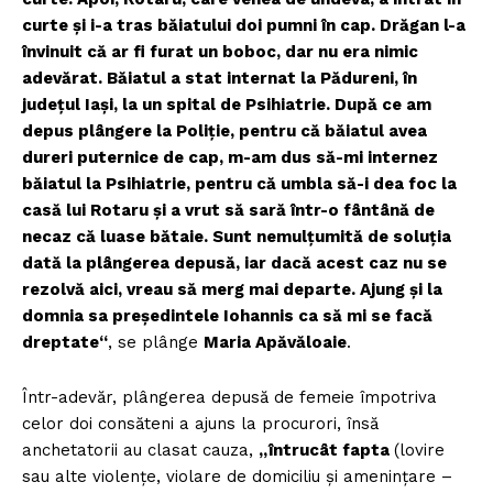
curte şi i-a tras băia­tului doi pumni în cap. Drăgan l-a
învi­nuit că ar fi furat un boboc, dar nu era
nimic
adevărat. Băiatul a stat internat la Pădureni, în
judeţul Iaşi, la un spital de Psihiatrie. După ce am
depus plângere la Poliţie, pentru că băiatul avea
dureri puternice de cap, m-am dus să-mi internez
băiatul la Psihiatrie, pentru că umbla să-i dea foc la
casă lui Rotaru şi a vrut să sară într-o fântână de
necaz că luase bătaie. Sunt nemulţumită de soluţia
dată la plângerea depusă, iar dacă acest caz nu se
rezolvă aici, vreau să merg mai departe. Ajung şi la
domnia sa preşedintele Iohannis ca să mi se facă
dreptate“
, se plânge
Maria Apăvăloaie
.
Într-adevăr, plângerea depusă de femeie împotriva
celor doi consăteni a ajuns la procurori, însă
anchetatorii au clasat cauza,
„întrucât fapta
(lovire
sau alte violenţe, violare de domiciliu şi ameninţare –