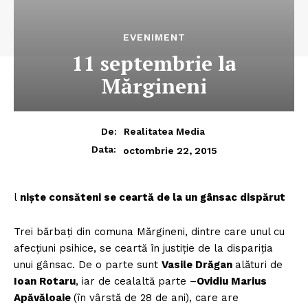
EVENIMENT
11 septembrie la
Mărgineni
De:
Realitatea Media
Data:
octombrie 22, 2015
l
nişte consăteni se ceartă de la un gânsac dispărut
Trei bărbaţi din comuna Mărgineni, dintre care unul cu
afecţiuni psihice, se ceartă în justiţie de la dispariţia
unui gânsac. De o parte sunt
Vasile Drăgan
alături de
Ioan Rotaru
, iar de cealaltă parte –
Ovidiu Marius
Apăvăloaie
(în vârstă de 28 de ani), care are