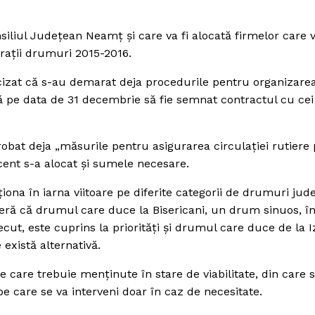
siliul Judeţean Neamţ şi care va fi alocată firmelor care 
araţii drumuri 2015-2016.
ecizat că s-au demarat deja procedurile pentru organizare
ână pe data de 31 decembrie să fie semnat contractul cu cei
probat deja „măsurile pentru asigurarea circulaţiei rutiere
cent s-a alocat şi sumele necesare.
ona în iarna viitoare pe diferite categorii de drumuri jud
deră că drumul care duce la Bisericani, un drum sinuos, în
ut, este cuprins la priorităţi şi drumul care duce de la I
există alternativă.
e care trebuie menţinute în stare de viabilitate, din care 
e care se va interveni doar în caz de necesitate.