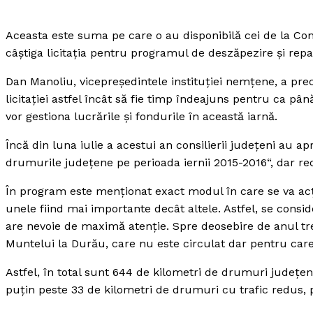
Aceasta este suma pe care o au disponibilă cei de la Con
câştiga licitaţia pentru programul de deszăpezire şi rep
Dan Manoliu, vicepreşedintele instituţiei nemţene, a pr
licitaţiei astfel încât să fie timp îndeajuns pentru ca p
vor gestiona lucrările şi fondurile în această iarnă.
Încă din luna iulie a acestui an consilierii judeţeni au a
drumurile judeţene pe perioada iernii 2015-2016“, dar re
În program este menţionat exact modul în care se va acţi
unele fiind mai importante decât altele. Astfel, se consi
are nevoie de maximă atenţie. Spre deosebire de anul trec
Muntelui la Durău, care nu este circulat dar pentru care 
Astfel, în total sunt 644 de kilometri de drumuri judeţen
puţin peste 33 de kilometri de drumuri cu trafic redus, p