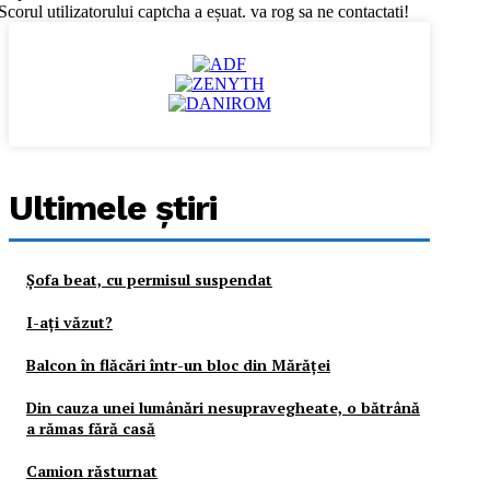
Scorul utilizatorului captcha a eșuat. va rog sa ne contactati!
Ultimele ştiri
Şofa beat, cu permisul suspendat
I-aţi văzut?
Balcon în flăcări într-un bloc din Mărăţei
Din cauza unei lumânări nesupravegheate, o bătrână
a rămas fără casă
Camion răsturnat