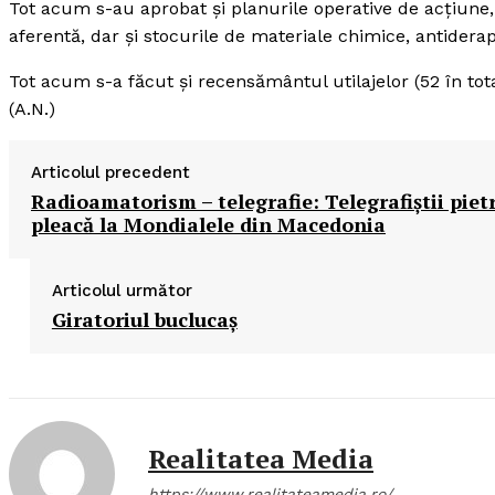
Tot acum s-au aprobat şi planurile operative de acţiune
aferentă, dar şi stocurile de materiale chimice, antidera
Tot acum s-a făcut şi recensământul utilajelor (52 în to
(A.N.)
Articolul precedent
Radioamatorism – telegrafie: Telegrafiştii piet
pleacă la Mondialele din Macedonia
Articolul următor
Giratoriul buclucaş
Realitatea Media
https://www.realitateamedia.ro/