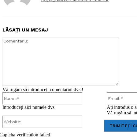
LĂSAȚI UN MESAJ
Comentar
Vă rugăm să introduceți comentariul dvs.!
Nume:*
Introduceți aici numele dvs.
Ați introdus o a
Vă rugăm să int
Website:
Captcha verification failed!