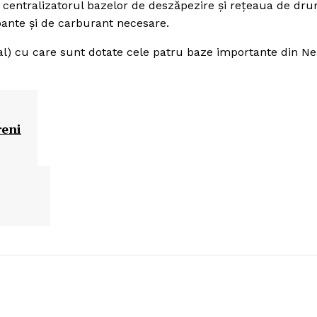
, centralizatorul bazelor de deszăpezire şi reţeaua de dr
pante şi de carburant necesare.
tal) cu care sunt dotate cele patru baze importante din N
reni