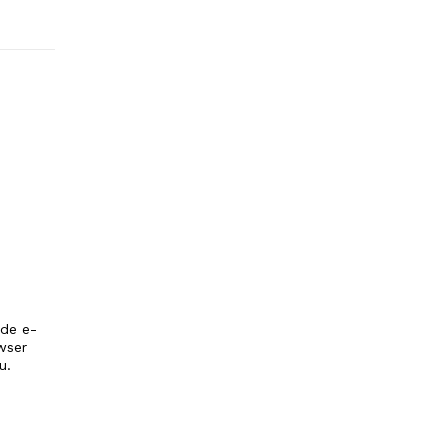
 de e-
wser
u.