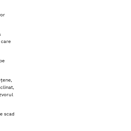
vor
a
 care
 pe
eţene,
clinat,
zvorul
se scad