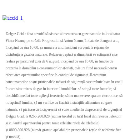
Delgaz Grid a fost nevoită să sisteze alimentarea cu gaze naturale in localitatea
Piatra Neamț, pe străzile Progresului si Anton Naum, în data de 6 august a.c.,
începând cu ora 10:00, ca urmare a unui incident survenit la rețeaua de
distribuție a gazelor naturale. Reluarea treptată a alimentării se estimează a se
realiza pe parcursul zilei de 6 august, începând cu ora 16:00, în funcție de
prezența la domiciliu a consumatorilor afectați, măsura fiind necesară pentru
efectuarea operațiunilor specifice în condiții de siguranță. Reamintim
consumatorilor noștri principalele măsuri de siguranță care trebuie luate în cazul
în care simt miros de gaz în interiorul imobilelor: să stingă toate focurile; să
deschidă imediat toate ușile și ferestrele; să nu manevreze aparate electronice; să
nu aprindă lumina; să nu verifice cu flacără instalațiile alimentate cu gaze
naturale; să părăsească încăperea și să sune imediat la dispeceratul de urgență al
Delgaz Grid, la 0265.200.928 (număr taxabil cu tarif local din rețeaua Telekom
și cu tariful operatorului pentru toate celelalte rețele de telefonie)
și 0800.800.928 (număr gratuit, apelabil din principalele rețele de telefonie fixă
și mobilă).