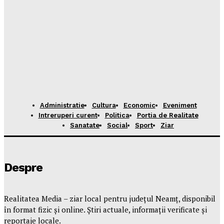
Administratie
Cultura
Economic
Eveniment
Intreruperi curent
Politica
Portia de Realitate
Sanatate
Social
Sport
Ziar
Despre
Realitatea Media – ziar local pentru județul Neamț, disponibil
în format fizic și online. Știri actuale, informații verificate și
reportaje locale.