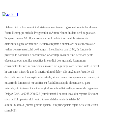
Delgaz Grid a fost nevoită să sisteze alimentarea cu gaze naturale in localitatea
Piatra Neamț, pe străzile Progresului si Anton Naum, în data de 6 august a.c.,
începând cu ora 10:00, ca urmare a unui incident survenit la rețeaua de
distribuție a gazelor naturale. Reluarea treptată a alimentării se estimează a se
realiza pe parcursul zilei de 6 august, începând cu ora 16:00, în funcție de
prezența la domiciliu a consumatorilor afectați, măsura fiind necesară pentru
efectuarea operațiunilor specifice în condiții de siguranță. Reamintim
consumatorilor noștri principalele măsuri de siguranță care trebuie luate în cazul
în care simt miros de gaz în interiorul imobilelor: să stingă toate focurile; să
deschidă imediat toate ușile și ferestrele; să nu manevreze aparate electronice; să
nu aprindă lumina; să nu verifice cu flacără instalațiile alimentate cu gaze
naturale; să părăsească încăperea și să sune imediat la dispeceratul de urgență al
Delgaz Grid, la 0265.200.928 (număr taxabil cu tarif local din rețeaua Telekom
și cu tariful operatorului pentru toate celelalte rețele de telefonie)
și 0800.800.928 (număr gratuit, apelabil din principalele rețele de telefonie fixă
și mobilă).