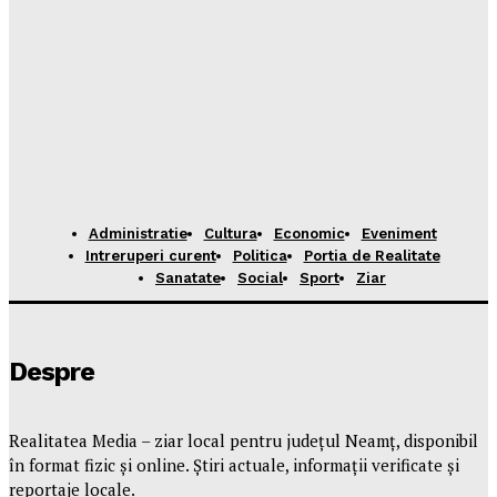
Administratie
Cultura
Economic
Eveniment
Intreruperi curent
Politica
Portia de Realitate
Sanatate
Social
Sport
Ziar
Despre
Realitatea Media – ziar local pentru județul Neamț, disponibil
în format fizic și online. Știri actuale, informații verificate și
reportaje locale.