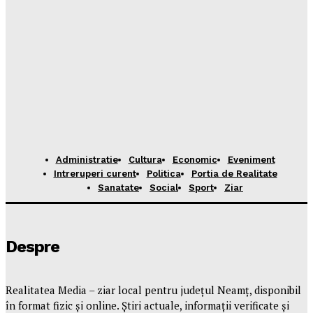
Administratie
Cultura
Economic
Eveniment
Intreruperi curent
Politica
Portia de Realitate
Sanatate
Social
Sport
Ziar
Despre
Realitatea Media – ziar local pentru județul Neamț, disponibil
în format fizic și online. Știri actuale, informații verificate și