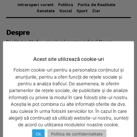
Intreruperi curent
Politica
Portia de Realitate
Sanatate
Social
Sport
Ziar
News Week
Magazine PRO
Despre
Realitatea Media – ziar local pentru județul Neamț,
disponibil în format fizic și online. Știri actuale, informații
verificate și reportaje locale.
Acest site utilizează cookie-uri
Folosim cookie-uri pentru a personaliza conținutul și
anunțurile, pentru a oferi funcții de rețele sociale și
pentru a analiza traficul. De asemenea, le oferim
partenerilor de rețele sociale, de publicitate și de analize
Economic
informații cu privire la modul în care folosiți site-ul nostru.
Aceștia le pot combina cu alte informații oferite de dvs.
Acasă
SUBSCRIBE NOW
sau culese în urma folosirii serviciilor lor. În cazul în care
Economic
alegeți să continuați să utilizați website-ul nostru, sunteți
de acord cu utilizarea modulelor noastre cookie.
Politica
Ok
Politica de confidentialitate
Sport