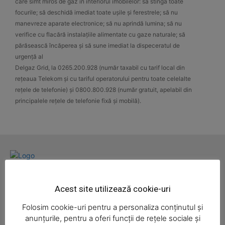
care simt miros de gaz în interiorul imobilelor: să stingă toate
focurile; să deschidă imediat toate ușile și ferestrele; să nu
manevreze aparate electronice; să nu aprindă lumina; să nu
verifice cu flacără instalațiile alimentate cu gaze naturale; să
părăsească încăperea și să sune imediat la dispeceratul de
urgență al
Delgaz Grid, la 0265.200.928 (număr taxabil cu tarif local din
rețeaua Telekom și cu tariful operatorului pentru toate celelalte
rețele de telefonie) și 0800.800.928 (număr gratuit, apelabil din
principalele rețele de telefonie fixă și mobilă).
News Week
Magazine PRO
Administratie
Cultura
Economic
Eveniment
Intreruperi curent
Politica
Portia de Realitate
Acest site utilizează cookie-uri
Sanatate
Social
Sport
Ziar
Folosim cookie-uri pentru a personaliza conținutul și
anunțurile, pentru a oferi funcții de rețele sociale și