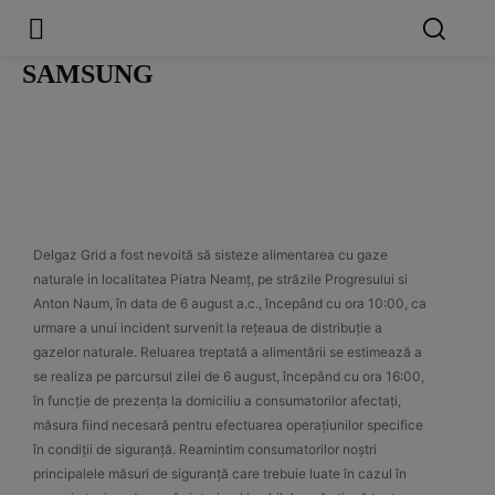
SAMSUNG
Delgaz Grid a fost nevoită să sisteze alimentarea cu gaze
naturale in localitatea Piatra Neamț, pe străzile Progresului si
Anton Naum, în data de 6 august a.c., începând cu ora 10:00, ca
urmare a unui incident survenit la rețeaua de distribuție a
gazelor naturale. Reluarea treptată a alimentării se estimează a
se realiza pe parcursul zilei de 6 august, începând cu ora 16:00,
în funcție de prezența la domiciliu a consumatorilor afectați,
măsura fiind necesară pentru efectuarea operațiunilor specifice
în condiții de siguranță. Reamintim consumatorilor noștri
principalele măsuri de siguranță care trebuie luate în cazul în