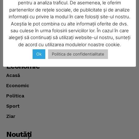
Despre
pentru a analiza traficul. De asemenea, le oferim
partenerilor de rețele sociale, de publicitate și de analize
Realitatea Media – ziar local pentru județul Neamț,
informații cu privire la modul în care folosiți site-ul nostru.
disponibil în format fizic și online. Știri actuale, informații
Aceștia le pot combina cu alte informații oferite de dvs.
verificate și reportaje locale.
SUBSCRIBE NOW
sau culese în urma folosirii serviciilor lor. În cazul în care
alegeți să continuați să utilizați website-ul nostru, sunteți
de acord cu utilizarea modulelor noastre cookie.
Ok
Politica de confidentialitate
Company
Economic
About
Acasă
Contact us
Economic
Subscription Plans
Politica
My account
Sport
Ziar
Noutăţi