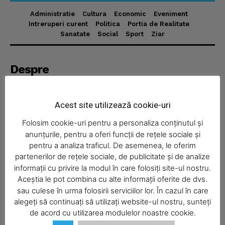
Administratie
Cultura
Economic
Eveniment
Intreruperi curent
Politica
Portia de Realitate
News Week
Sanatate
Social
Sport
Ziar
Magazine PRO
Despre
Realitatea Media – ziar local pentru județul Neamț,
disponibil în format fizic și online. Știri actuale, informații
Acest site utilizează cookie-uri
verificate și reportaje locale.
Folosim cookie-uri pentru a personaliza conținutul și
anunțurile, pentru a oferi funcții de rețele sociale și
pentru a analiza traficul. De asemenea, le oferim
partenerilor de rețele sociale, de publicitate și de analize
informații cu privire la modul în care folosiți site-ul nostru.
Economic
Aceștia le pot combina cu alte informații oferite de dvs.
SUBSCRIBE NOW
Acasă
sau culese în urma folosirii serviciilor lor. În cazul în care
alegeți să continuați să utilizați website-ul nostru, sunteți
Economic
de acord cu utilizarea modulelor noastre cookie.
Politica