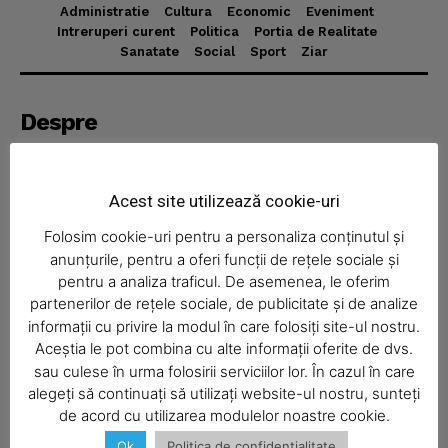
Administratie
Cultura
Economic
Eveniment
Intreruperi curent
Politica
Portia de Realitate
Sanatate
Social
Sport
Ziar
News Week
Magazine PRO
Despre
Realitatea Media – ziar local pentru județul Neamț,
disponibil în format fizic și online. Știri actuale, informații
verificate și reportaje locale.
Acest site utilizează cookie-uri
Folosim cookie-uri pentru a personaliza conținutul și
anunțurile, pentru a oferi funcții de rețele sociale și
pentru a analiza traficul. De asemenea, le oferim
partenerilor de rețele sociale, de publicitate și de analize
Economic
informații cu privire la modul în care folosiți site-ul nostru.
Aceștia le pot combina cu alte informații oferite de dvs.
SUBSCRIBE NOW
Acasă
sau culese în urma folosirii serviciilor lor. În cazul în care
Economic
alegeți să continuați să utilizați website-ul nostru, sunteți
de acord cu utilizarea modulelor noastre cookie.
Politica
Ok
Politica de confidentialitate