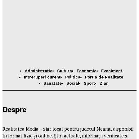
Administratie
Cultura
Economic
Eveniment
Intreruperi curent
Politica
Portia de Realitate
Sanatate
Social
Sport
Ziar
Despre
Realitatea Media – ziar local pentru județul Neamț, disponibil
în format fizic și online. Știri actuale, informații verificate și