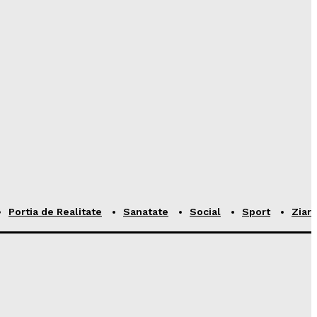
Portia de Realitate
Sanatate
Social
Sport
Ziar