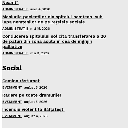
Neamţ“
ADMINISTRATIE
iunie 4, 2026
Meniurile pacienţilor din spitalul nemţean, sub
lupa nemţenilor de pe reţelele sociale
ADMINISTRATIE
mai 15, 2026
Conducerea spitalului solicită transferarea a 20
de paturi din zona acută în cea de îngrijiri
palliative
ADMINISTRATIE
mai 8, 2026
Social
Camion răsturnat
EVENIMENT
august 5, 2026
Radare pe toate drumurile!
EVENIMENT
august 5, 2026
Incendiu violent la Bălţăteşti
EVENIMENT
august 4, 2026