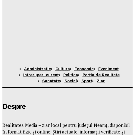
Administratie
Cultura
Economic
Eveniment
Intreruperi curent
Politica
Portia de Realitate
Sanatate
Social
Sport
Ziar
Despre
Realitatea Media – ziar local pentru județul Neamț, disponibil
în format fizic și online. Știri actuale, informații verificate și