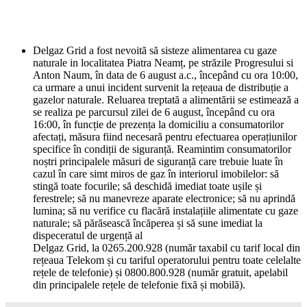
Delgaz Grid a fost nevoită să sisteze alimentarea cu gaze
naturale in localitatea Piatra Neamț, pe străzile Progresului si
Anton Naum, în data de 6 august a.c., începând cu ora 10:00,
ca urmare a unui incident survenit la rețeaua de distribuție a
gazelor naturale. Reluarea treptată a alimentării se estimează a
se realiza pe parcursul zilei de 6 august, începând cu ora
16:00, în funcție de prezența la domiciliu a consumatorilor
afectați, măsura fiind necesară pentru efectuarea operațiunilor
specifice în condiții de siguranță. Reamintim consumatorilor
noștri principalele măsuri de siguranță care trebuie luate în
cazul în care simt miros de gaz în interiorul imobilelor: să
stingă toate focurile; să deschidă imediat toate ușile și
ferestrele; să nu manevreze aparate electronice; să nu aprindă
lumina; să nu verifice cu flacără instalațiile alimentate cu gaze
naturale; să părăsească încăperea și să sune imediat la
dispeceratul de urgență al
Delgaz Grid, la 0265.200.928 (număr taxabil cu tarif local din
rețeaua Telekom și cu tariful operatorului pentru toate celelalte
rețele de telefonie) și 0800.800.928 (număr gratuit, apelabil
din principalele rețele de telefonie fixă și mobilă).