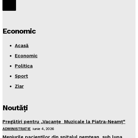
Economic
Acasă
Economic
Politica
Sport
Ziar
Noutăţi
Pregătiri pentru „Vacanţe Muzicale la Piatra-Neamţ“
ADMINISTRATIE
iunie 4, 2026
Meniurile pacienţilor din spitalul nemţean, sub lupa