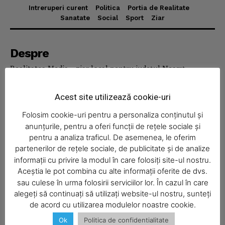
Intreruperi curent
Politica
Portia de Realitate
Sanatate
Social
Sport
Ziar
News Week
Magazine PRO
Despre
Realitatea Media – ziar local pentru județul Neamț,
disponibil în format fizic și online. Știri actuale, informații
verificate și reportaje locale.
Acest site utilizează cookie-uri
Folosim cookie-uri pentru a personaliza conținutul și
anunțurile, pentru a oferi funcții de rețele sociale și
pentru a analiza traficul. De asemenea, le oferim
partenerilor de rețele sociale, de publicitate și de analize
Economic
informații cu privire la modul în care folosiți site-ul nostru.
Aceștia le pot combina cu alte informații oferite de dvs.
Acasă
SUBSCRIBE NOW
sau culese în urma folosirii serviciilor lor. În cazul în care
Economic
alegeți să continuați să utilizați website-ul nostru, sunteți
de acord cu utilizarea modulelor noastre cookie.
Politica
Ok
Politica de confidentialitate
Sport