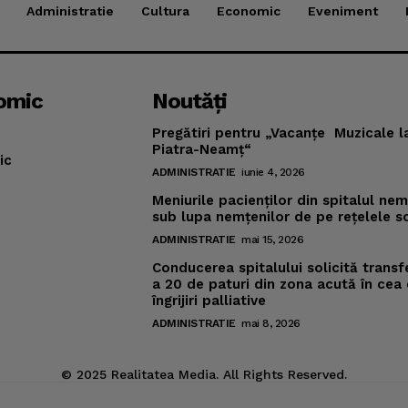
Administratie
Cultura
Economic
Eveniment
omic
Noutăţi
Pregătiri pentru „Vacanţe Muzicale l
Piatra-Neamţ“
ic
ADMINISTRATIE
iunie 4, 2026
Meniurile pacienţilor din spitalul ne
sub lupa nemţenilor de pe reţelele s
ADMINISTRATIE
mai 15, 2026
Conducerea spitalului solicită transf
a 20 de paturi din zona acută în cea
îngrijiri palliative
ADMINISTRATIE
mai 8, 2026
© 2025 Realitatea Media. All Rights Reserved.