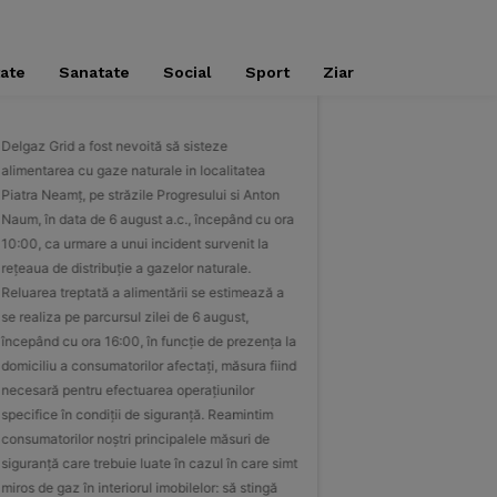
tate
Sanatate
Social
Sport
Ziar
Delgaz Grid a fost nevoită să sisteze
Delgaz Grid a fost nevoită s
alimentarea cu gaze naturale in localitatea
alimentarea cu gaze naturale
Piatra Neamț, pe străzile Progresului si Anton
Piatra Neamț, pe străzile Pr
Naum, în data de 6 august a.c., începând cu ora
Naum, în data de 6 august a.
10:00, ca urmare a unui incident survenit la
10:00, ca urmare a unui inci
rețeaua de distribuție a gazelor naturale.
rețeaua de distribuție a gaze
Reluarea treptată a alimentării se estimează a
Reluarea treptată a alimentă
se realiza pe parcursul zilei de 6 august,
se realiza pe parcursul zilei
începând cu ora 16:00, în funcție de prezența la
începând cu ora 16:00, în fu
domiciliu a consumatorilor afectați, măsura fiind
domiciliu a consumatorilor a
necesară pentru efectuarea operațiunilor
necesară pentru efectuarea 
specifice în condiții de siguranță. Reamintim
specifice în condiții de sig
consumatorilor noștri principalele măsuri de
consumatorilor noștri princi
siguranță care trebuie luate în cazul în care simt
siguranță care trebuie luate 
miros de gaz în interiorul imobilelor: să stingă
miros de gaz în interiorul imo