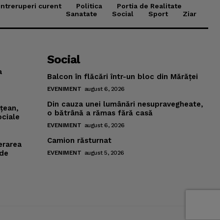
Intreruperi curent
Politica
Portia de Realitate
Sanatate
Social
Sport
Ziar
Social
a
Balcon în flăcări într-un bloc din Mărăţei
EVENIMENT
august 6, 2026
Din cauza unei lumânări nesupravegheate,
mţean,
o bătrână a rămas fără casă
ociale
EVENIMENT
august 6, 2026
Camion răsturnat
erarea
 de
EVENIMENT
august 5, 2026