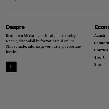
Despre
Econ
Realitatea Media – ziar local pentru județul
Acasă
Neamț, disponibil în format fizic și online.
Econom
Știri actuale, informații verificate și reportaje
Politica
locale.
Sport
Ziar