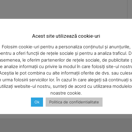
toate focurile; să deschidă imediat toate ușile și
ferestrele; să nu manevreze aparate
electronice; să nu aprindă lumina; să nu verifice
cu flacără instalațiile alimentate cu gaze
naturale; să părăsească încăperea și să sune
Acest site utilizează cookie-uri
imediat la dispeceratul de urgență al
Delgaz Grid, la 0265.200.928 (număr taxabil cu
Folosim cookie-uri pentru a personaliza conținutul și anunțurile,
tarif local din rețeaua Telekom și cu tariful
entru a oferi funcții de rețele sociale și pentru a analiza traficul. 
operatorului pentru toate celelalte rețele de
asemenea, le oferim partenerilor de rețele sociale, de publicitate ș
telefonie) și 0800.800.928 (număr gratuit,
e analize informații cu privire la modul în care folosiți site-ul nostr
apelabil din principalele rețele de telefonie fixă
Aceștia le pot combina cu alte informații oferite de dvs. sau cules
și mobilă).
n urma folosirii serviciilor lor. În cazul în care alegeți să continuați 
utilizați website-ul nostru, sunteți de acord cu utilizarea modulelo
noastre cookie.
Ok
Politica de confidentialitate