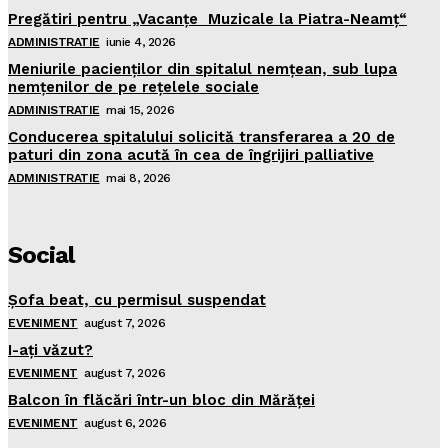
Pregătiri pentru „Vacanţe Muzicale la Piatra-Neamţ“
ADMINISTRATIE
iunie 4, 2026
Meniurile pacienţilor din spitalul nemţean, sub lupa
nemţenilor de pe reţelele sociale
ADMINISTRATIE
mai 15, 2026
Conducerea spitalului solicită transferarea a 20 de
paturi din zona acută în cea de îngrijiri palliative
ADMINISTRATIE
mai 8, 2026
Social
Şofa beat, cu permisul suspendat
EVENIMENT
august 7, 2026
I-aţi văzut?
EVENIMENT
august 7, 2026
Balcon în flăcări într-un bloc din Mărăţei
EVENIMENT
august 6, 2026