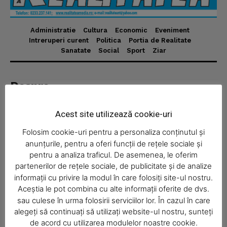
Administratie
Cultura
Economic
Eveniment
News Week
Intreruperi curent
Politica
Portia de Realitate
Sanatate
Social
Sport
Ziar
Magazine PRO
Despre
Realitatea Media – ziar local pentru județul Neamț,
disponibil în format fizic și online. Știri actuale, informații
Acest site utilizează cookie-uri
verificate și reportaje locale.
Folosim cookie-uri pentru a personaliza conținutul și
anunțurile, pentru a oferi funcții de rețele sociale și
pentru a analiza traficul. De asemenea, le oferim
partenerilor de rețele sociale, de publicitate și de analize
informații cu privire la modul în care folosiți site-ul nostru.
Economic
Aceștia le pot combina cu alte informații oferite de dvs.
SUBSCRIBE NOW
sau culese în urma folosirii serviciilor lor. În cazul în care
Acasă
alegeți să continuați să utilizați website-ul nostru, sunteți
de acord cu utilizarea modulelor noastre cookie.
Economic