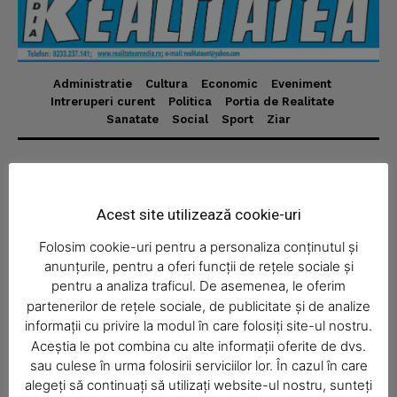
Administratie
Cultura
Economic
Eveniment
News Week
Intreruperi curent
Politica
Portia de Realitate
Magazine PRO
Sanatate
Social
Sport
Ziar
Despre
Realitatea Media – ziar local pentru județul Neamț,
Acest site utilizează cookie-uri
disponibil în format fizic și online. Știri actuale, informații
Folosim cookie-uri pentru a personaliza conținutul și
verificate și reportaje locale.
anunțurile, pentru a oferi funcții de rețele sociale și
pentru a analiza traficul. De asemenea, le oferim
partenerilor de rețele sociale, de publicitate și de analize
informații cu privire la modul în care folosiți site-ul nostru.
Aceștia le pot combina cu alte informații oferite de dvs.
SUBSCRIBE NOW
Economic
sau culese în urma folosirii serviciilor lor. În cazul în care
alegeți să continuați să utilizați website-ul nostru, sunteți
Acasă