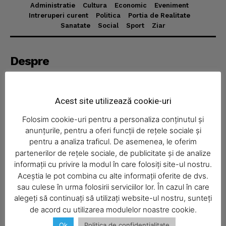
Administratie
Cultura
Economic
Eveniment
Intreruperi curent
Politica
Portia de Realitate
Sanatate
Social
Sport
Ziar
News Week
Magazine PRO
Despre
Realitatea Media – ziar local pentru județul Neamț,
disponibil în format fizic și online. Știri actuale, informații
verificate și reportaje locale.
Acest site utilizează cookie-uri
Folosim cookie-uri pentru a personaliza conținutul și
anunțurile, pentru a oferi funcții de rețele sociale și
pentru a analiza traficul. De asemenea, le oferim
partenerilor de rețele sociale, de publicitate și de analize
Economic
informații cu privire la modul în care folosiți site-ul nostru.
Aceștia le pot combina cu alte informații oferite de dvs.
SUBSCRIBE NOW
Acasă
sau culese în urma folosirii serviciilor lor. În cazul în care
Economic
alegeți să continuați să utilizați website-ul nostru, sunteți
de acord cu utilizarea modulelor noastre cookie.
Politica
Ok
Politica de confidentialitate